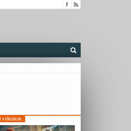
T A FŐOLDALON…