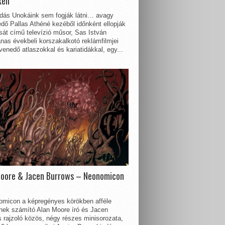
kell
dás Unokáink sem fogják látni… avagy
dő Pallas Athéné kezéből időnként ellopják
sát című televízió műsor, Sas István
nas évekbeli korszakalkotó reklámfilmjei
enedő atlaszokkal és kariatidákkal, egy...
Moore & Jacen Burrows – Neonomicon
omicon a képregényes körökben afféle
nnek számító Alan Moore író és Jacen
 rajzoló közös, négy részes minisorozata,