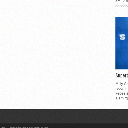
ami 201
gondozá
Superg
Milly A
repülni
képes e
a smirg