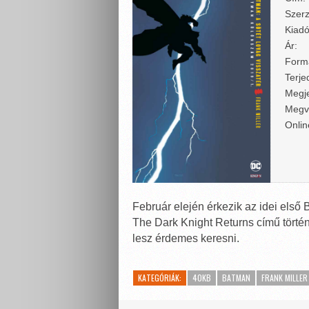
Szerz
Kiadó
Ár:
Form
Terje
Megje
Megv
Onlin
Február elején érkezik az idei els
The Dark Knight Returns című tört
lesz érdemes keresni.
KATEGÓRIÁK:
40KB
BATMAN
FRANK MILLER