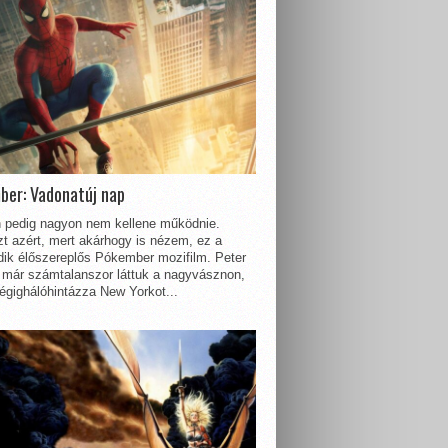
ber: Vadonatúj nap
 pedig nagyon nem kellene működnie.
t azért, mert akárhogy is nézem, ez a
dik élőszereplős Pókember mozifilm. Peter
 már számtalanszor láttuk a nagyvásznon,
égighálóhintázza New Yorkot...