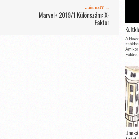
...és ezt? →
Marvel+ 2019/1 Különszám: X-
Faktor
Kultkl
A Heavy
zsákbam
Amikor 
Földre,
Unokái