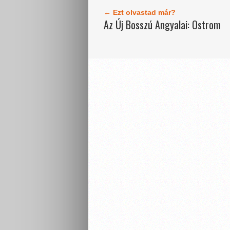
← Ezt olvastad már?
Az Új Bosszú Angyalai: Ostrom