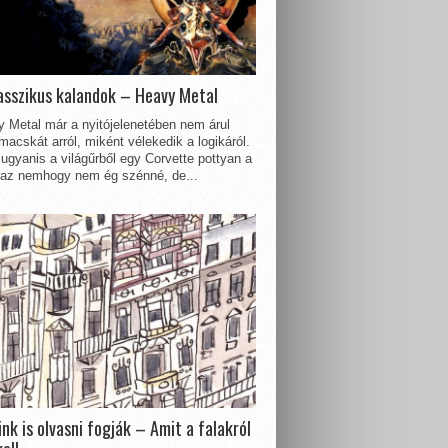
asszikus kalandok – Heavy Metal
 Metal már a nyitójelenetében nem árul
acskát arról, miként vélekedik a logikáról.
ugyanis a világűrből egy Corvette pottyan a
 az nemhogy nem ég szénné, de...
nk is olvasni fogják – Amit a falakról