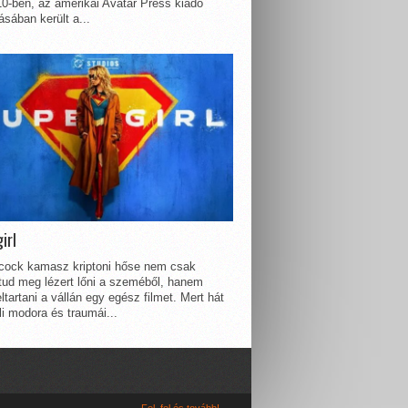
0-ben, az amerikai Avatar Press kiadó
sában került a...
irl
lcock kamasz kriptoni hőse nem csak
 tud meg lézert lőni a szeméből, hanem
ltartani a vállán egy egész filmet. Mert hát
li modora és traumái...