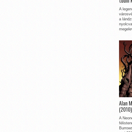
tudni 
A legen
városvé
a lándz
nyolcva
megelev
Alan 
(2010)
A Neon
féliste
Burrows