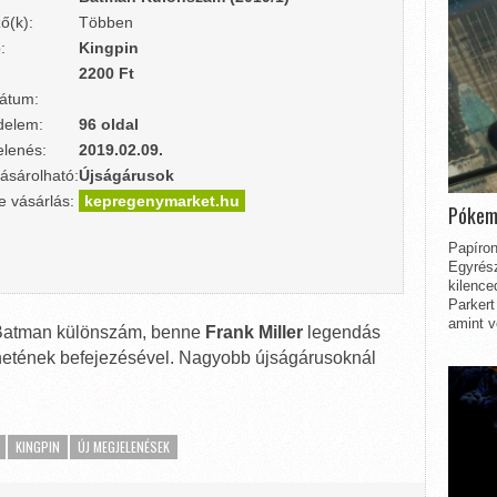
ő(k):
Többen
:
Kingpin
2200 Ft
átum:
delem:
96 oldal
lenés:
2019.02.09.
ásárolható:
Újságárusok
e vásárlás:
kepregenymarket.hu
Pókem
Papíron
Egyrész
kilence
Parkert
amint v
ő Batman különszám, benne
Frank Miller
legendás
énetének befejezésével. Nagyobb újságárusoknál
KINGPIN
ÚJ MEGJELENÉSEK