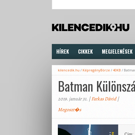
HÍREK
CIKKEK
MEGJELENÉSEK
kilencedik.hu
/
KépregényBörze
/
40KB
/
Batman
Batman Különsz
2019. január 31. |
Farkas Dávid
|
Megoszt�s
Cím: