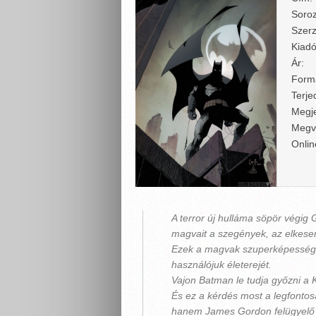
Soroz
Szerz
Kiadó
Ár:
Form
Terje
Megje
Megv
Onlin
A terror új hulláma söpör végig
magvait a szegények, az elkeser
Ezek a magvak szuperképességek
használójuk életerejét.
Vajon Batman le tudja győzni a 
És ez a kérdés most a legfonto
hanem James Gordon felügyelő eg