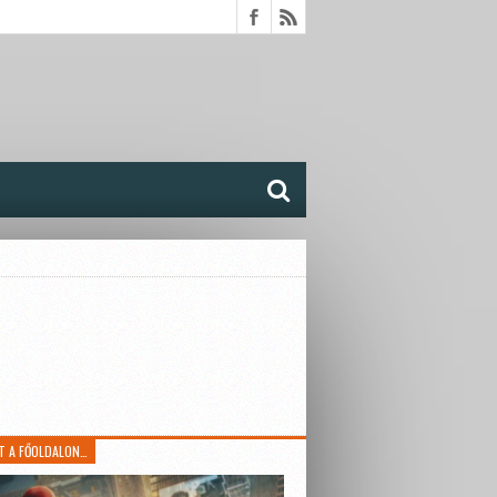
T A FŐOLDALON…