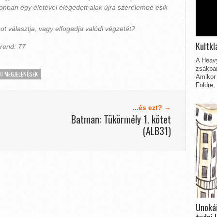
nban egy életével elégedett alak újra szerelembe esik
 választja, vagy elfogadja valódi végzetét?
Kultkl
rrend: 77
A Heavy
zsákbam
ÚJ MEGJELENÉSEK
Amikor 
Földre,
...és ezt? →
Batman: Tükörmély 1. kötet
(ALB31)
Unokái