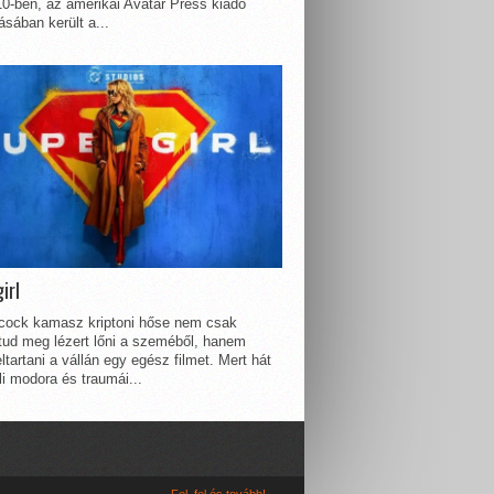
0-ben, az amerikai Avatar Press kiadó
sában került a...
irl
lcock kamasz kriptoni hőse nem csak
 tud meg lézert lőni a szeméből, hanem
ltartani a vállán egy egész filmet. Mert hát
li modora és traumái...