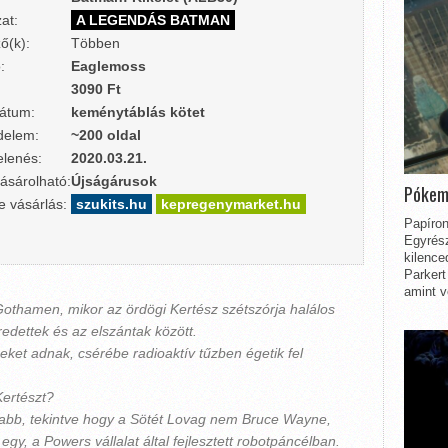
at:
A LEGENDÁS BATMAN
ő(k):
Többen
:
Eaglemoss
3090 Ft
átum:
keménytáblás kötet
delem:
~200 oldal
lenés:
2020.03.21.
ásárolható:
Újságárusok
Pókem
e vásárlás:
szukits.hu
kepregenymarket.hu
Papíron
Egyrész
kilence
Parkert
amint v
 Gothamen, mikor az ördögi Kertész szétszórja halálos
edettek és az elszántak között.
et adnak, csérébe radioaktív tűzben égetik fel
Kertészt?
sabb, tekintve hogy a Sötét Lovag nem Bruce Wayne,
y, a Powers vállalat által fejlesztett robotpáncélban.