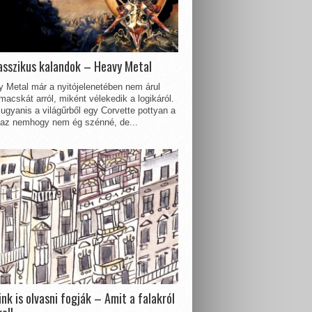
asszikus kalandok – Heavy Metal
 Metal már a nyitójelenetében nem árul
acskát arról, miként vélekedik a logikáról.
ugyanis a világűrből egy Corvette pottyan a
 az nemhogy nem ég szénné, de...
nk is olvasni fogják – Amit a falakról