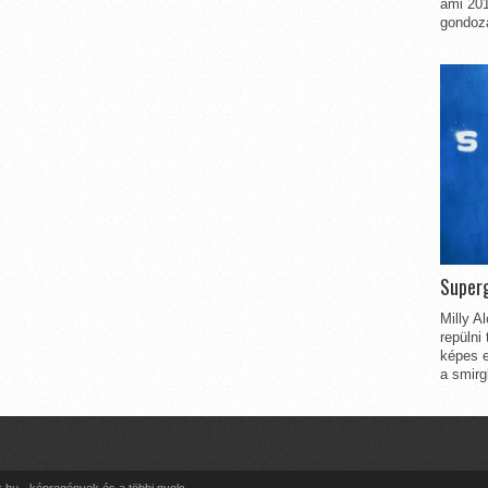
ami 201
gondozá
Superg
Milly A
repülni
képes e
a smirg