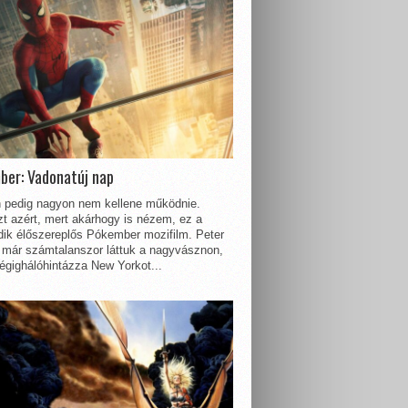
ber: Vadonatúj nap
 pedig nagyon nem kellene működnie.
t azért, mert akárhogy is nézem, ez a
dik élőszereplős Pókember mozifilm. Peter
 már számtalanszor láttuk a nagyvásznon,
égighálóhintázza New Yorkot...