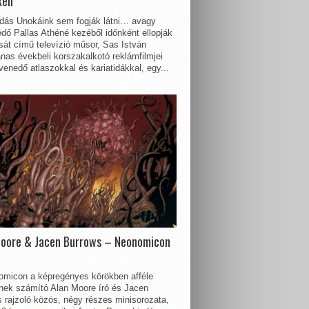
kell
dás Unokáink sem fogják látni… avagy
dő Pallas Athéné kezéből időnként ellopják
sát című televízió műsor, Sas István
nas évekbeli korszakalkotó reklámfilmjei
enedő atlaszokkal és kariatidákkal, egy...
Moore & Jacen Burrows – Neonomicon
omicon a képregényes körökben afféle
nnek számító Alan Moore író és Jacen
 rajzoló közös, négy részes minisorozata,