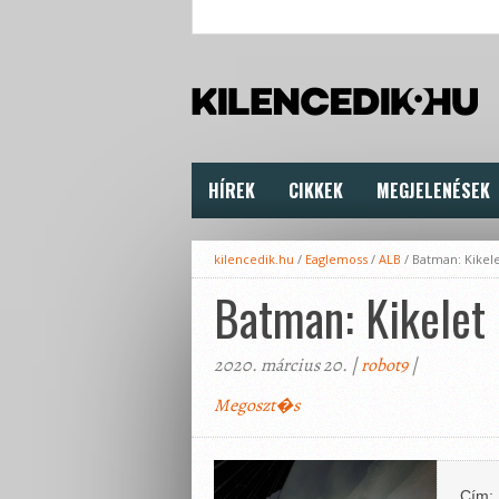
HÍREK
CIKKEK
MEGJELENÉSEK
kilencedik.hu
/
Eaglemoss
/
ALB
/
Batman: Kikele
Batman: Kikelet
2020. március 20. |
robot9
|
Megoszt�s
Cím: