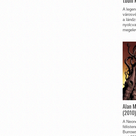
tudni 
A legen
városvé
a lándz
nyolcva
megelev
Alan 
(2010)
A Neon
féliste
Burrows