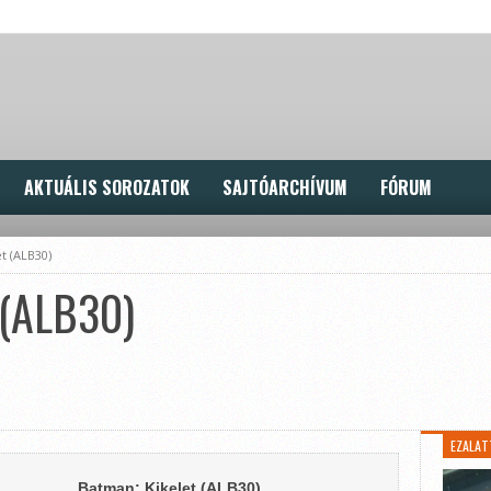
AKTUÁLIS SOROZATOK
SAJTÓARCHÍVUM
FÓRUM
t (ALB30)
 (ALB30)
EZALAT
Batman: Kikelet (ALB30)