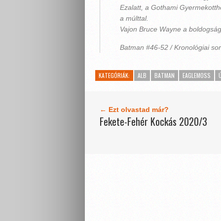
Ezalatt, a Gothami Gyermekottho
a múlttal.
Vajon Bruce Wayne a boldogságot
Batman #46-52 / Kronológiai so
KATEGÓRIÁK:
ALB
BATMAN
EAGLEMOSS
← Ezt olvastad már?
Fekete-Fehér Kockás 2020/3