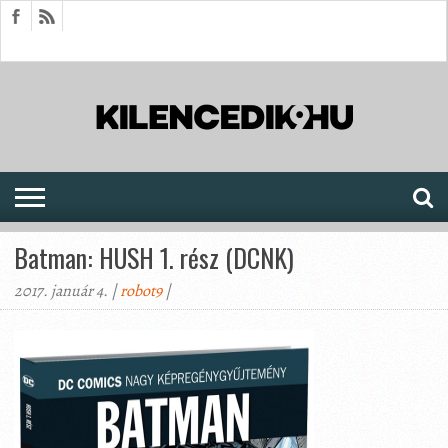
HÍREK
CIKKEK
MEGJELENÉSEK
AKTUÁLIS
SAJTÓARCHÍVUM
FÓRUM
SOROZATOK
Batman: HUSH 1. rész (DCNK)
2017. január 4. |
robot9
|