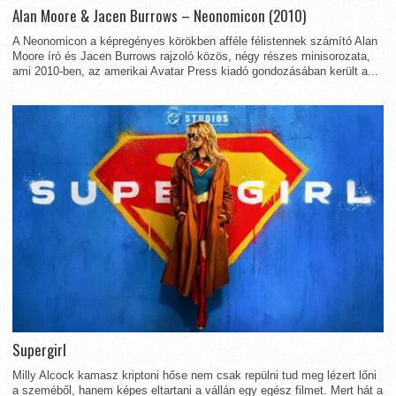
Alan Moore & Jacen Burrows – Neonomicon (2010)
A Neonomicon a képregényes körökben afféle félistennek számító Alan
Moore író és Jacen Burrows rajzoló közös, négy részes minisorozata,
ami 2010-ben, az amerikai Avatar Press kiadó gondozásában került a...
Supergirl
Milly Alcock kamasz kriptoni hőse nem csak repülni tud meg lézert lőni
a szeméből, hanem képes eltartani a vállán egy egész filmet. Mert hát a