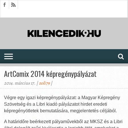
HÍREK
CIKKEK
MEGJELENÉSEK
AKTUÁLIS
SAJTÓARCHÍVUM
FÓRUM
SOROZATOK
ArtComix 2014 képregénypályázat
2014. március 17. |
zoli79
|
Végre egy igazi képregénypályázat: a Magyar Képregény
Szövetség és a Libri kiadó pályázatot hirdet eredeti
képregényötletek bemutatására, megjelentetés céljából.
A határidőre beérkezett pályaművekből az MKSZ és a Libri