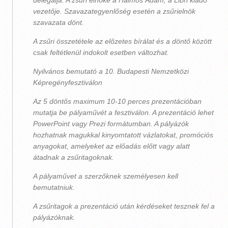
delegálja. A zsűri elnöke a Halmos Ádám, a Libri kiadó
vezetője. Szavazategyenlőség esetén a zsűrielnök
szavazata dönt.
A zsűri összetétele az előzetes bírálat és a döntő között
csak feltétlenül indokolt esetben változhat.
Nyilvános bemutató a 10. Budapesti Nemzetközi
Képregényfesztiválon
Az 5 döntős maximum 10-10 perces prezentációban
mutatja be pályaművét a fesztiválon. A prezentáció lehet
PowerPoint vagy Prezi formátumban. A pályázók
hozhatnak magukkal kinyomtatott vázlatokat, promóciós
anyagokat, amelyeket az előadás előtt vagy alatt
átadnak a zsűritagoknak.
A pályaművet a szerzőknek személyesen kell
bemutatniuk.
A zsűritagok a prezentáció után kérdéseket tesznek fel a
pályázóknak.