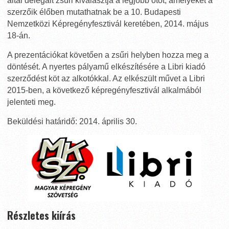
által delegált zsűri kiválasztja a legjobb ötöt, amelyeket a
szerzőik élőben mutathatnak be a 10. Budapesti
Nemzetközi Képregényfesztivál keretében, 2014. május
18-án.
A prezentációkat követően a zsűri helyben hozza meg a
döntését. A nyertes pályamű elkészítésére a Libri kiadó
szerződést köt az alkotókkal. Az elkészült művet a Libri
2015-ben, a következő képregényfesztivál alkalmából
jelenteti meg.
Beküldési határidő: 2014. április 30.
Részletes kiírás