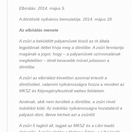
Elbírálás: 2014. május 5.
A döntősök nyilvános bemutatója: 2014. május 18.
Az elbírálás menete
A zsűri a beküldött pályaművek közül az öt általa
legjobbnak ítéltet hívja meg a döntőbe. A zsűri fenntartja
magának a jogot, hogy – a pályaművek színvonalának
megfelelően – ötnél kevesebb művet juttasson a
döntőbe.
A zsűri az elbírálást követően azonnal értesíti a
döntősöket, valamint nyilvánosságra hozza a nevüket az
MKSZ és Képregényfesztivál webes felületein.
Azoknak, akik nem kerültek a döntőbe, a zsűri rövid
indoklást küld. Az indoklás nyilvánosságra hozataláról a
pályázó dönt, illetve kérheti azt a zsűritől.
A zsűri 5 tagból áll, tagjait az MKSZ és a Libri kiadó