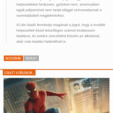
helyezetteket hirdessen, győztest nem, amennyiben
egyik pályaművet sem tartja eléggé színvonalasnak a
nyomtatásbeli megjelenéshez.
A Libri kiadó fenntartja magának a jogot, hogy a további
helyezettek közül tetszőleges számút kiválasszon
kiadásra, és ezekre szerződést kössön az alkotóival,
akár más kiadási határidővel is.
KATEGÓRIÁK:
PÁLYÁZAT
EZALATT A FŐOLDALON…