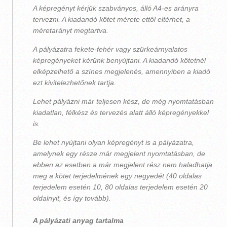
A képregényt kérjük szabványos, álló A4-es arányra
tervezni. A kiadandó kötet mérete ettől eltérhet, a
méretarányt megtartva.
A pályázatra fekete-fehér vagy szürkeárnyalatos
képregényeket kérünk benyújtani. A kiadandó kötetnél
elképzelhető a színes megjelenés, amennyiben a kiadó
ezt kivitelezhetőnek tartja.
Lehet pályázni már teljesen kész, de még nyomtatásban
kiadatlan, félkész és tervezés alatt álló képregényekkel
is.
Be lehet nyújtani olyan képregényt is a pályázatra,
amelynek egy része már megjelent nyomtatásban, de
ebben az esetben a már megjelent rész nem haladhatja
meg a kötet terjedelmének egy negyedét (40 oldalas
terjedelem esetén 10, 80 oldalas terjedelem esetén 20
oldalnyit, és így tovább).
A pályázati anyag tartalma