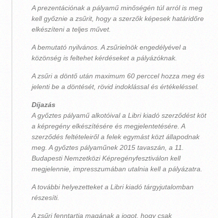
A prezentációnak a pályamű minőségén túl arról is meg
kell győznie a zsűrit, hogy a szerzők képesek határidőre
elkészíteni a teljes művet.
A bemutató nyilvános. A zsűrielnök engedélyével a
közönség is feltehet kérdéseket a pályázóknak.
A zsűri a döntő után maximum 60 perccel hozza meg és
jelenti be a döntését, rövid indoklással és értékeléssel.
Díjazás
A győztes pályamű alkotóival a Libri kiadó szerződést köt
a képregény elkészítésére és megjelentetésére. A
szerződés feltételeiről a felek egymást közt állapodnak
meg. A győztes pályaműnek 2015 tavaszán, a 11.
Budapesti Nemzetközi Képregényfesztiválon kell
megjelennie, impresszumában utalnia kell a pályázatra.
A további helyezetteket a Libri kiadó tárgyjutalomban
részesíti.
A zsűri fenntartja magának a jogot, hogy csak