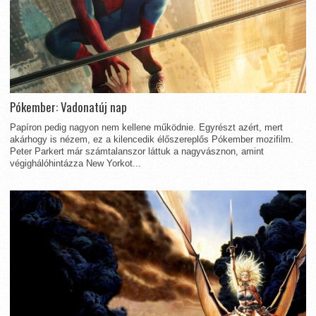
Pókember: Vadonatúj nap
Papíron pedig nagyon nem kellene működnie. Egyrészt azért, mert
akárhogy is nézem, ez a kilencedik élőszereplős Pókember mozifilm.
Peter Parkert már számtalanszor láttuk a nagyvásznon, amint
végighálóhintázza New Yorkot...