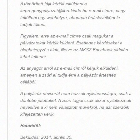
A tömörített fájlt kérjük elküldeni a
kepregenypalyazat@libri-kiado.hu e-mail címre, vagy
feltölteni egy webhelyre, ahonnan óriáslevélként le
tudjuk tölteni.
Figyelem: erre az e-mail címre csak magukat a
pályázatokat kérjük küldeni. Esetleges kérdéseket a
blogbejegyzés alatt, illetve az MKSZ Facebook oldalán
lehet feltenni.
Az anyagot arról az e-mail címről kérjük elküldeni,
amelyen a zsűri el tudja érni a pályázót értesítés
céljából.
A pályázók névsorát nem hozzuk nyilvánosságra, csak a
döntőbe jutottakét. A zsűri tagjai csak akkor nyilatkoznak
nevesítve a ki nem választott művekről, ha azt szerzőik
kifejezetten kérik.
Határidők
Beküldés: 2014. április 30.