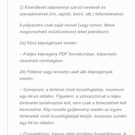
1) Kísérőlevél valamennyi szerző nevének és
szerepkörének (író, rajzoló, beíró, stb.) feltüntetésével.
A pályázatra csak saját névvel (vagy ismert, illetve
megismerhető művésznéven) lehet jelentkezni.
2a) Kész képregények esetén:
– A teljes képregény PDF formátumban, képernyőn
olvasható minőségben.
2b) Félkész vagy tervezés alatt álló képregények
esetén:
– Szinopszis: a történet rövid összefoglalója, maximum
egy A4-es oldalon. Figyelem: a szinopszisnak a teljes
történetet tartalmaznia kell, nem csak a felvezetését kell
bemutatnia. Kép-novella gyűjtemény esetén az egyes
történetek rövid összefoglalóját kérjük, összesen szintén
egy A4-es oldalon.
– Forgatókönyv: három oldal részletes forgatókönyve. A