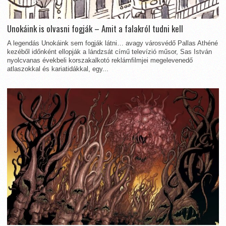
Unokáink is olvasni fogják – Amit a falakról tudni kell
A legendás Unokáink sem fogják látni… avagy városvédő Pallas Athéné
kezéből időnként ellopják a lándzsát című televízió műsor, Sas István
nyolcvanas évekbeli korszakalkotó reklámfilmjei megelevenedő
atlaszokkal és kariatidákkal, egy...