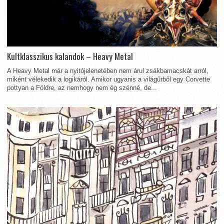
Kultklasszikus kalandok – Heavy Metal
A Heavy Metal már a nyitójelenetében nem árul zsákbamacskát arról,
miként vélekedik a logikáról. Amikor ugyanis a világűrből egy Corvette
pottyan a Földre, az nemhogy nem ég szénné, de...