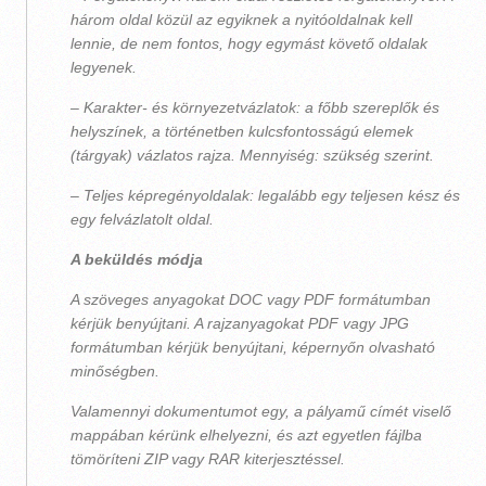
három oldal közül az egyiknek a nyitóoldalnak kell
lennie, de nem fontos, hogy egymást követő oldalak
legyenek.
– Karakter- és környezetvázlatok: a főbb szereplők és
helyszínek, a történetben kulcsfontosságú elemek
(tárgyak) vázlatos rajza. Mennyiség: szükség szerint.
– Teljes képregényoldalak: legalább egy teljesen kész és
egy felvázlatolt oldal.
A beküldés módja
A szöveges anyagokat DOC vagy PDF formátumban
kérjük benyújtani. A rajzanyagokat PDF vagy JPG
formátumban kérjük benyújtani, képernyőn olvasható
minőségben.
Valamennyi dokumentumot egy, a pályamű címét viselő
mappában kérünk elhelyezni, és azt egyetlen fájlba
tömöríteni ZIP vagy RAR kiterjesztéssel.