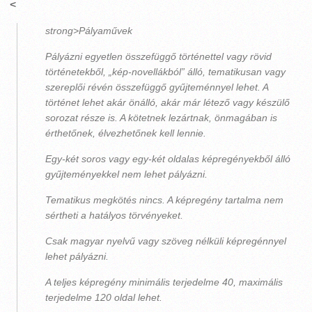
<
strong>Pályaművek
Pályázni egyetlen összefüggő történettel vagy rövid
történetekből, „kép-novellákból” álló, tematikusan vagy
szereplői révén összefüggő gyűjteménnyel lehet. A
történet lehet akár önálló, akár már létező vagy készülő
sorozat része is. A kötetnek lezártnak, önmagában is
érthetőnek, élvezhetőnek kell lennie.
Egy-két soros vagy egy-két oldalas képregényekből álló
gyűjteményekkel nem lehet pályázni.
Tematikus megkötés nincs. A képregény tartalma nem
sértheti a hatályos törvényeket.
Csak magyar nyelvű vagy szöveg nélküli képregénnyel
lehet pályázni.
A teljes képregény minimális terjedelme 40, maximális
terjedelme 120 oldal lehet.