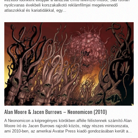
nyolcvanas évekbeli korszakalkotó reklámfilmjei megelevenedő
atlaszokkal és kariatidákkal, egy...
Alan Moore & Jacen Burrows – Neonomicon (2010)
A Neonomicon a képregényes körökben afféle félistennek számító Alan
Moore író és Jacen Burrows rajzoló közös, négy részes minisorozata,
ami 2010-ben, az amerikai Avatar Press kiadó gondozásában került a...