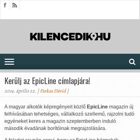
HÍREK
CIKKEK
MEGJELENÉSEK
AKTUÁLIS
SAJTÓARCHÍVUM
FÓRUM
SOROZATOK
Kerülj az EpicLine címlapjára!
2014. április 22. |
Farkas Dávid
|
A magyar alkotók képregényeit közlő
EpicLine
magazin új
felhívásában tehetséges, vállalkozó szellemű, rajzolni tudó
egyéneket keres a magazin szeptemberben induló
második évadának borítóinak megrajzolására.