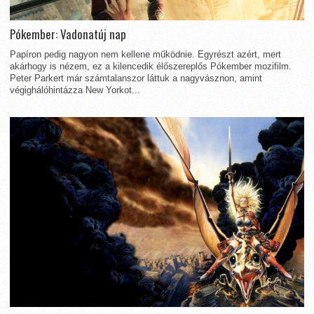
Pókember: Vadonatúj nap
Papíron pedig nagyon nem kellene működnie. Egyrészt azért, mert
akárhogy is nézem, ez a kilencedik élőszereplős Pókember mozifilm.
Peter Parkert már számtalanszor láttuk a nagyvásznon, amint
végighálóhintázza New Yorkot...