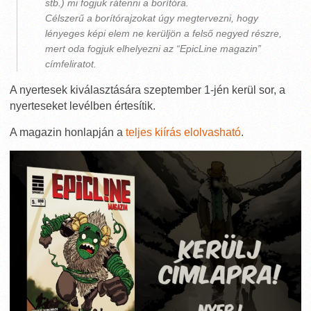
stb.) mi fogjuk rátenni a borítóra.
Célszerű a borítórajzokat úgy megtervezni, hogy
lényeges képi elem ne kerüljön a felső negyed részre,
mert oda fogjuk elhelyezni az “EpicLine magazin”
címfeliratot.
A nyertesek kiválasztására szeptember 1-jén kerül sor, a
nyerteseket levélben értesítik.
A magazin honlapján a
teljes kiírás elolvasható
.