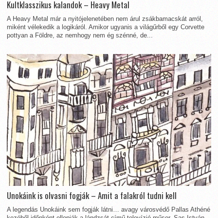
Kultklasszikus kalandok – Heavy Metal
A Heavy Metal már a nyitójelenetében nem árul zsákbamacskát arról,
miként vélekedik a logikáról. Amikor ugyanis a világűrből egy Corvette
pottyan a Földre, az nemhogy nem ég szénné, de...
Unokáink is olvasni fogják – Amit a falakról tudni kell
A legendás Unokáink sem fogják látni… avagy városvédő Pallas Athéné
kezéből időnként ellopják a lándzsát című televízió műsor, Sas István