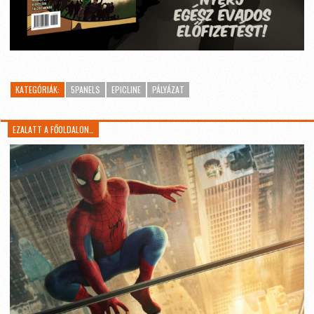
KATEGÓRIÁK:
5PANELS
EPICLINE
PÁLYÁZAT
EZALATT A FŐOLDALON…