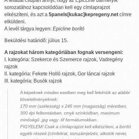
A feladat csupán annyi, hogy az EpicLine bármelyik
sorozatához kapcsolódóan kell egy címlaprajzot
elkészíteni, és azt a
5panels[kukac]kepregeny.net
címre
elküldeni.
A levél tárgya legyen:
Epicline borító
Beküldési határidő: július 15.
A rajzokat három kategóriában fognak versengeni:
I. kategória: Szekerce és Szemerce rajzok, Vadregény
rajzok
II. kategória: Fekete Holló rajzok, Gor láncai rajzok
III. kategória: Busók rajzok
A képeknek minden esetben meg kell felelniük az alábbi
követelményeknek:
170 mm (szélesség) x 245 mm (magasság) méretben,
300 dpi felbontásban, cmyk színkódban, maximum
minőségű .jpg vagy .tif formátumokban.
FIGYELEM! Csak a címlaprajzot kell elkészíteni, a borító
egyéb részeit (címfelirat, sorszámjelzés, alkotók nevei,