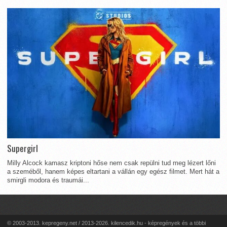
Supergirl
Milly Alcock kamasz kriptoni hőse nem csak repülni tud meg lézert lőni
a szeméből, hanem képes eltartani a vállán egy egész filmet. Mert hát a
smirgli modora és traumái...
© 2003-2013. kepregeny.net / 2013-2026. kilencedik.hu - képregények és a többi