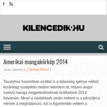
HÍREK
CIKKEK
MEGJELENÉSEK
AKTUÁLIS
SAJTÓARCHÍVUM
FÓRUM
SOROZATOK
Amerikai mangakörkép 2014
2014. január 6. |
Farkas Dávid
|
Tavalyhoz hasonlóan ezúttal is a teljesség igénye nélkül,
kizárólag szubjektív módon tekintem át, milyen angol
nyelvű manga megjelenéseknek örülhetünk 2014.
folyamán. Mivel a vásárlások során nekem is a pénztárca
mérete a meghatározó, ezt is figyelembe vettem a