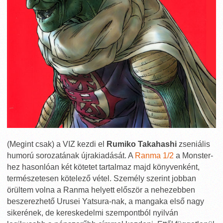
(Megint csak) a VIZ kezdi el
Rumiko Takahashi
zseniális
humorú sorozatának újrakiadását. A
Ranma 1/2
a Monster-
hez hasonlóan két kötetet tartalmaz majd könyvenként,
természetesen kötelező vétel. Személy szerint jobban
örültem volna a Ranma helyett először a nehezebben
beszerezhető Urusei Yatsura-nak, a mangaka első nagy
sikerének, de kereskedelmi szempontból nyilván