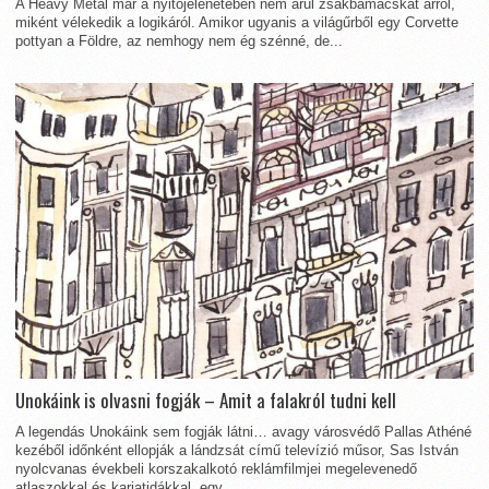
A Heavy Metal már a nyitójelenetében nem árul zsákbamacskát arról,
miként vélekedik a logikáról. Amikor ugyanis a világűrből egy Corvette
pottyan a Földre, az nemhogy nem ég szénné, de...
Unokáink is olvasni fogják – Amit a falakról tudni kell
A legendás Unokáink sem fogják látni… avagy városvédő Pallas Athéné
kezéből időnként ellopják a lándzsát című televízió műsor, Sas István
nyolcvanas évekbeli korszakalkotó reklámfilmjei megelevenedő
atlaszokkal és kariatidákkal, egy...