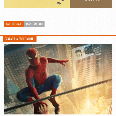
KATEGÓRIÁK:
MANGÁNOXID
EZALATT A FŐOLDALON…