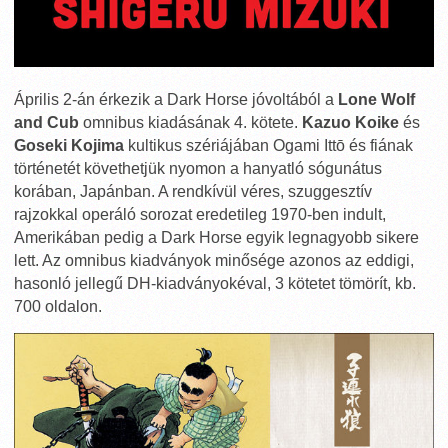
Április 2-án érkezik a Dark Horse jóvoltából a
Lone Wolf
and Cub
omnibus kiadásának 4. kötete.
Kazuo Koike
és
Goseki Kojima
kultikus szériájában Ogami Ittō és fiának
történetét követhetjük nyomon a hanyatló sógunátus
korában, Japánban. A rendkívül véres, szuggesztív
rajzokkal operáló sorozat eredetileg 1970-ben indult,
Amerikában pedig a Dark Horse egyik legnagyobb sikere
lett. Az omnibus kiadványok minősége azonos az eddigi,
hasonló jellegű DH-kiadványokéval, 3 kötetet tömörít, kb.
700 oldalon.