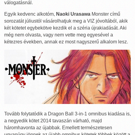
válogatásnál.
Egyik kedvenc alkotóm,
Naoki Urasawa
Monster című
sorozatát júliustól vásárolhatjuk meg a VIZ jóvoltából, akik
két kötetet egybekötve kezdik el a széria újrakiadását. Aki
még nem olvasta, vagy nem vette meg egyesével a
kétezres években, annak ez most nagyszerű alkalom lesz.
Tovább folytatódik a Dragon Ball 3-in-1 omnibus kiadása is,
a negyedik kötet 2014 tavaszán várható, majd
háromhavonta az újabbak. Emellett természetesen
ugyanúgy jönnek az újabb omnibus kötetek többek között a