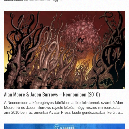
Alan Moore & Jacen Burrows – Neonomicon (2010)
A Neonomicon a képregényes körökben afféle félistennek számító Alan
Moore író és Jacen Burrows rajzoló közös, négy részes minisorozata,
ami 2010-ben, az amerikai Avatar Press kiadó gondozásában került a...