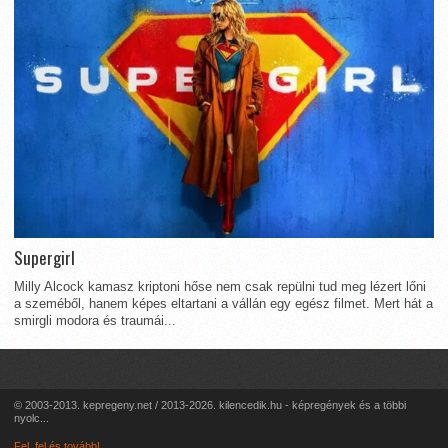
Supergirl
Milly Alcock kamasz kriptoni hőse nem csak repülni tud meg lézert lőni
a szeméből, hanem képes eltartani a vállán egy egész filmet. Mert hát a
smirgli modora és traumái...
© 2003-2013. kepregeny.net / 2013-2026. kilencedik.hu - képregények és a többi
nyolc...
Fel, fel és tovább!