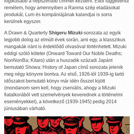
logikusabb a népszerűbb címmel kezdeni. Ettől függetlenül
remélem, hogy amennyiben a Ranma szép eladásokat
produkál, Lum és kompániájának kalandjai is sorra
kerülnek egyszer.
A Drawn & Quarterly
Shigeru Mizuki
-sorozata az egyik
legjobb dolog az elmúlt évek során, ami egy, a klasszikus
mangakák iránt is érdeklődő olvasóval történhetett. Mizuki
eddigi szóló kötetei (Onward Toward Our Noble Deaths;
NonNonBa; Kitaro) után a huszadik századi Japánt
bemutató Showa: History of Japan című sorozata jelenik
meg négy könyvre bontva. Az első, 1926-tól 1939-ig tartó
időszakot bemutató könyv már idén ősszel kijött
(mondanom sem kell, hogy zseniális, ahogy a Mizuki
fiatalkorából vett szemelvények keverednek a történelmi
eseményekkel), a következő (1939-1945) pedig 2014
júniusában várható.