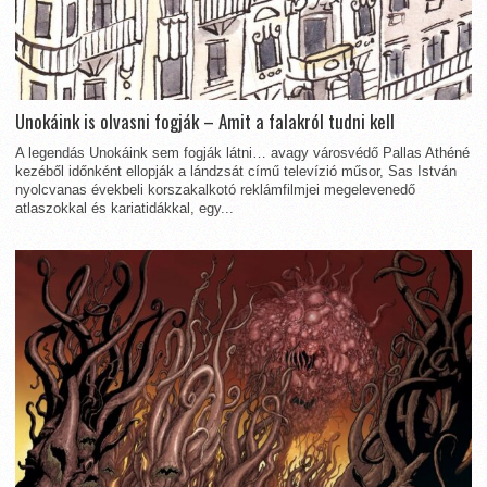
Unokáink is olvasni fogják – Amit a falakról tudni kell
A legendás Unokáink sem fogják látni… avagy városvédő Pallas Athéné
kezéből időnként ellopják a lándzsát című televízió műsor, Sas István
nyolcvanas évekbeli korszakalkotó reklámfilmjei megelevenedő
atlaszokkal és kariatidákkal, egy...