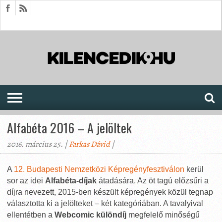
HÍREK
CIKKEK
MEGJELENÉSEK
AKTUÁLIS
SAJTÓARCHÍVUM
FÓRUM
SOROZATOK
Alfabéta 2016 – A jelöltek
2016. március 25. |
Farkas Dávid
|
A
12. Budapesti Nemzetközi Képregényfesztiválon
kerül
sor az idei
Alfabéta-díjak
átadására. Az öt tagú előzsűri a
díjra nevezett, 2015-ben készült képregények közül tegnap
választotta ki a jelölteket – két kategóriában. A tavalyival
ellentétben a
Webcomic különdíj
megfelelő minőségű