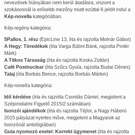
nevezések hiányában nem kerül átadásra, viszont a
szokásosnál is erősebb mezőny miatt ezúttal 6 jelölt indul a
Kép-novella
kategóriában.
Kép-regény kategória:
5Pallos, 1. rész
(EpicLine 13, írta és rajzolta Molnár Gábor)
A Hegy: Töredékek
(írta Varga Bálint Bánk, rajzolta Pintér
Márk)
A Titkos Társaság
(írta és rajzolta Koska Zoltán)
Café Postnuclear
(írta Szűcs Gyula, rajzolta Budai Dénes)
Talaj
(írta Borbás Bence, rajzolta Borbás Márton)
Kép-novella kategória:
Idő kérdése
(írta és rajzolta Csordás Dániel, megjelent a
Szépirodalmi Figyelő 2015/2 számában)
Isonzói ajándékok
(írta és rajzolta Téjlor, a Nagy Háború
2015 pályázat nyertes műve, megjelent a Magyarok az
Isonzónál antológiában)
Guta nyomozó esetei: Korrekt ügymenet
(írta és rajzolta