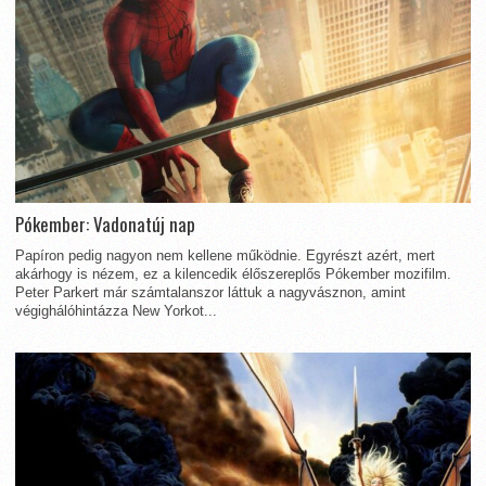
Pókember: Vadonatúj nap
Papíron pedig nagyon nem kellene működnie. Egyrészt azért, mert
akárhogy is nézem, ez a kilencedik élőszereplős Pókember mozifilm.
Peter Parkert már számtalanszor láttuk a nagyvásznon, amint
végighálóhintázza New Yorkot...