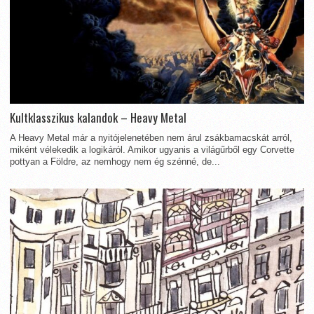
Kultklasszikus kalandok – Heavy Metal
A Heavy Metal már a nyitójelenetében nem árul zsákbamacskát arról,
miként vélekedik a logikáról. Amikor ugyanis a világűrből egy Corvette
pottyan a Földre, az nemhogy nem ég szénné, de...