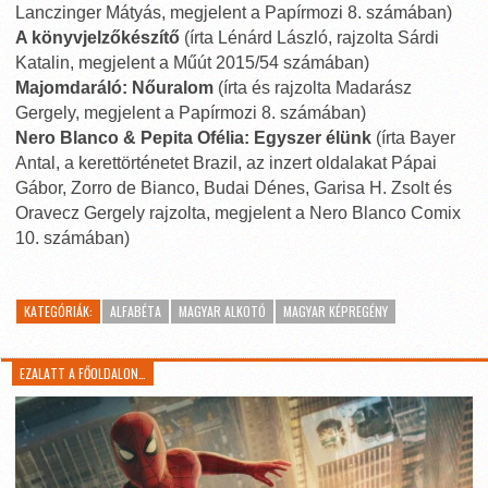
Lanczinger Mátyás, megjelent a Papírmozi 8. számában)
A könyvjelzőkészítő
(írta Lénárd László, rajzolta Sárdi
Katalin, megjelent a Műút 2015/54 számában)
Majomdaráló: Nőuralom
(írta és rajzolta Madarász
Gergely, megjelent a Papírmozi 8. számában)
Nero Blanco & Pepita Ofélia: Egyszer élünk
(írta Bayer
Antal, a kerettörténetet Brazil, az inzert oldalakat Pápai
Gábor, Zorro de Bianco, Budai Dénes, Garisa H. Zsolt és
Oravecz Gergely rajzolta, megjelent a Nero Blanco Comix
10. számában)
KATEGÓRIÁK:
ALFABÉTA
MAGYAR ALKOTÓ
MAGYAR KÉPREGÉNY
EZALATT A FŐOLDALON…