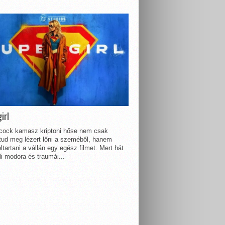
irl
lcock kamasz kriptoni hőse nem csak
 tud meg lézert lőni a szeméből, hanem
ltartani a vállán egy egész filmet. Mert hát
li modora és traumái...