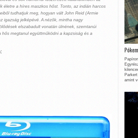
ik életre a híres maszkos hőst. Tonto, az indián harcos
eiből tudhatjuk meg, hogyan vált John Reid (
Armie
az igazság jelképévé. A nézők, mintha nagy
lődések elszabadult vonatán ülnének, szemtanúi
ta hős megtanul együttműködni a kapzsiság és a
Pókem
:
Papíron
Egyrész
kilence
Parkert
amint v