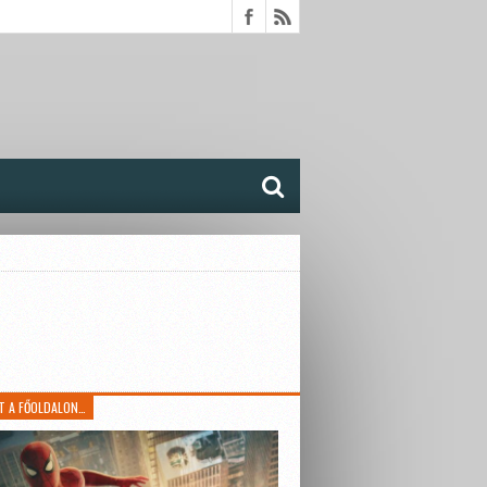
T A FŐOLDALON…