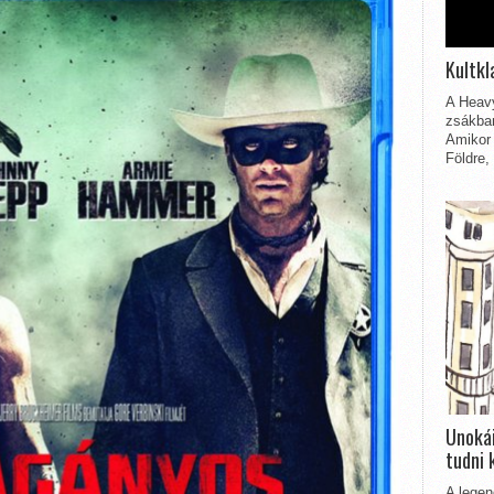
Kultkl
A Heavy
zsákbam
Amikor 
Földre,
Unokái
tudni 
A legen