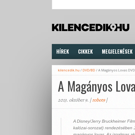
HÍREK
CIKKEK
MEGJELENÉSEK
kilencedik.hu
/
DVD/BD
/
A Magányos Lovas DVD
A Magányos Lov
2013. október 9. |
robot9
|
A Disney/Jerry Bruckheimer Films
kalózai-sorozat
) rendezésében 
magányos lovas. Az izgalmas akc