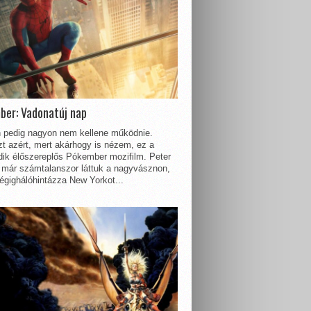
ber: Vadonatúj nap
 pedig nagyon nem kellene működnie.
t azért, mert akárhogy is nézem, ez a
dik élőszereplős Pókember mozifilm. Peter
 már számtalanszor láttuk a nagyvásznon,
égighálóhintázza New Yorkot...