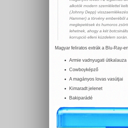
alkotók modern szemlélettel kelt
(
Johnny Depp
) visszaemlékezés
Hammer
) a törvény emberéből 
meglepetések és humoros zsörtö
lehetnek, ahogy a két botcsinál
korrupció elleni küzdelem során.
Magyar feliratos extrák a Blu-Ray-en
Armie vadnyugati útikalauza
Cowboyképző
A magányos lovas vasútjai
Kimaradt jelenet
Bakiparádé