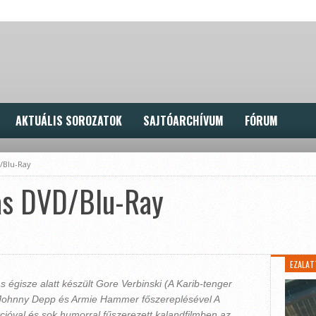
AKTUÁLIS SOROZATOK
SAJTÓARCHÍVUM
FÓRUM
/Blu-Ray
as DVD/Blu-Ray
EZALAT
 égisze alatt készült Gore Verbinski (
A Karib-tenger
Johnny Depp és Armie Hammer főszereplésével A
ióval és sok humorral fűszerezett kalandfilmben az