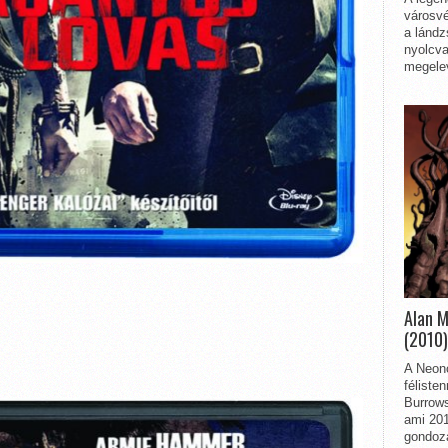
városvé
a lándz
nyolcva
megelev
Alan 
(2010)
A Neon
féliste
Burrows
ami 201
gondozá