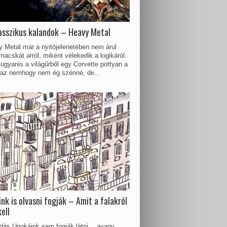
asszikus kalandok – Heavy Metal
 Metal már a nyitójelenetében nem árul
acskát arról, miként vélekedik a logikáról.
ugyanis a világűrből egy Corvette pottyan a
 az nemhogy nem ég szénné, de...
nk is olvasni fogják – Amit a falakról
kell
dás Unokáink sem fogják látni… avagy