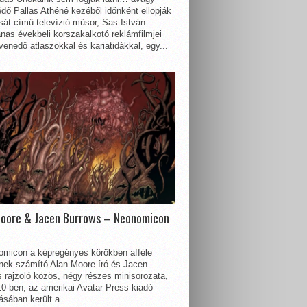
dő Pallas Athéné kezéből időnként ellopják
sát című televízió műsor, Sas István
nas évekbeli korszakalkotó reklámfilmjei
enedő atlaszokkal és kariatidákkal, egy...
Moore & Jacen Burrows – Neonomicon
omicon a képregényes körökben afféle
nnek számító Alan Moore író és Jacen
 rajzoló közös, négy részes minisorozata,
0-ben, az amerikai Avatar Press kiadó
sában került a...