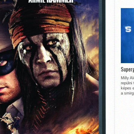
Superg
Milly A
repülni
képes e
a smirg