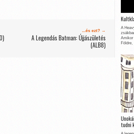
Kultkl
A Heavy
...és ezt? →
zsákbam
0)
A Legendás Batman: Újjászületés
Amikor 
(ALB8)
Földre,
Unokái
tudni 
A legen