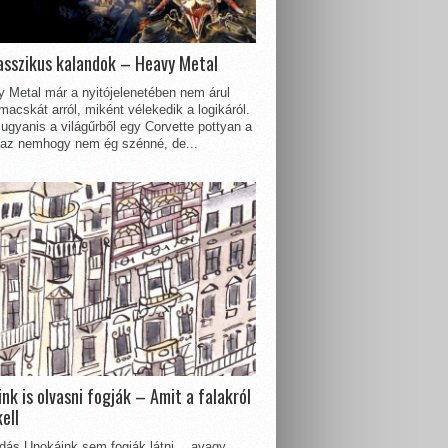
asszikus kalandok – Heavy Metal
 Metal már a nyitójelenetében nem árul
acskát arról, miként vélekedik a logikáról.
ugyanis a világűrből egy Corvette pottyan a
 az nemhogy nem ég szénné, de...
nk is olvasni fogják – Amit a falakról
kell
dás Unokáink sem fogják látni… avagy