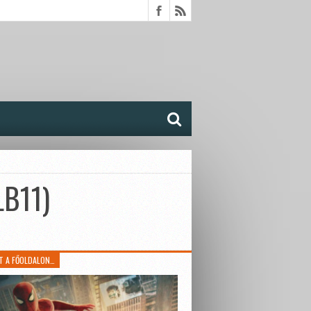
LB11)
T A FŐOLDALON…