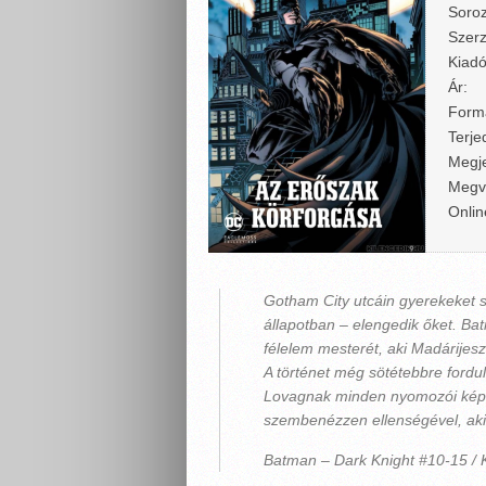
Soroz
Szerz
Kiadó
Ár:
Form
Terje
Megje
Megv
Onlin
Gotham City utcáin gyerekeket s
állapotban – elengedik őket. Bat
félelem mesterét, aki Madárijesz
A történet még sötétebbre fordul
Lovagnak minden nyomozói képe
szembenézzen ellenségével, aki 
Batman – Dark Knight #10-15 / K