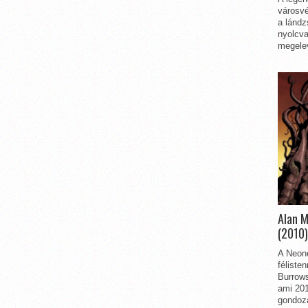
városvé
a lándz
nyolcva
megelev
Alan 
(2010)
A Neon
féliste
Burrows
ami 201
gondozá