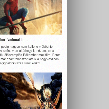
ber: Vadonatúj nap
 pedig nagyon nem kellene működnie.
t azért, mert akárhogy is nézem, ez a
dik élőszereplős Pókember mozifilm. Peter
 már számtalanszor láttuk a nagyvásznon,
égighálóhintázza New Yorkot...