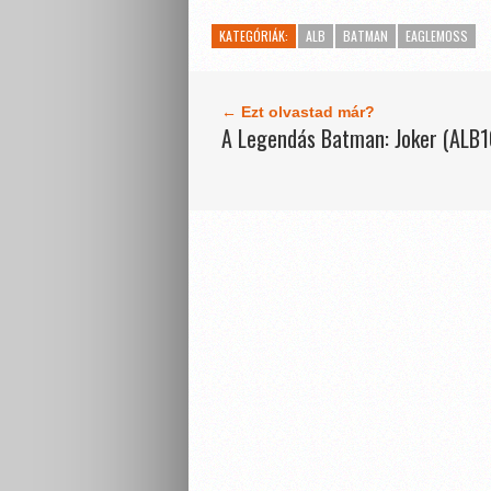
KATEGÓRIÁK:
ALB
BATMAN
EAGLEMOSS
← Ezt olvastad már?
A Legendás Batman: Joker (ALB1