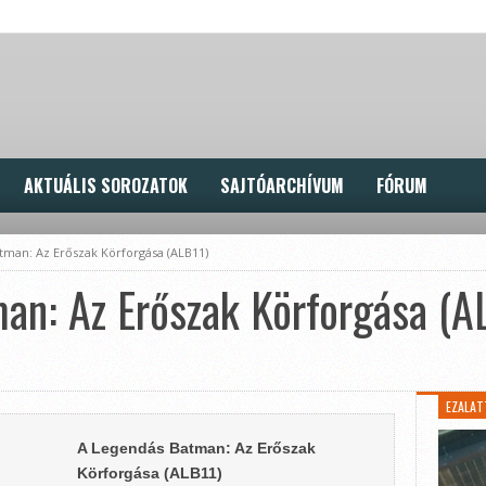
AKTUÁLIS SOROZATOK
SAJTÓARCHÍVUM
FÓRUM
tman: Az Erőszak Körforgása (ALB11)
an: Az Erőszak Körforgása (A
EZALAT
A Legendás Batman: Az Erőszak
Körforgása (ALB11)