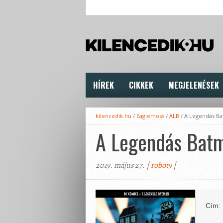
HÍREK
CIKKEK
MEGJELENÉSEK
kilencedik.hu
/
Eaglemoss
/
ALB
/
A Legendás Ba
A Legendás Batm
2019. május 27. |
robot9
|
Cím: