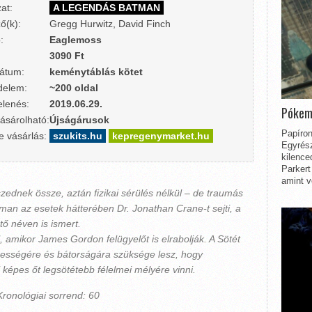
at:
A LEGENDÁS BATMAN
ő(k):
Gregg Hurwitz, David Finch
:
Eaglemoss
3090 Ft
átum:
keménytáblás kötet
delem:
~200 oldal
lenés:
2019.06.29.
Pókem
ásárolható:
Újságárusok
Papíron
e vásárlás:
szukits.hu
kepregenymarket.hu
Egyrész
kilence
Parkert
amint v
zednek össze, aztán fizikai sérülés nélkül – de traumás
man az esetek hátterében Dr. Jonathan Crane-t sejti, a
tő néven is ismert.
, amikor James Gordon felügyelőt is elrabolják. A Sötét
sségére és bátorságára szüksége lesz, hogy
képes őt legsötétebb félelmei mélyére vinni.
ronológiai sorrend: 60