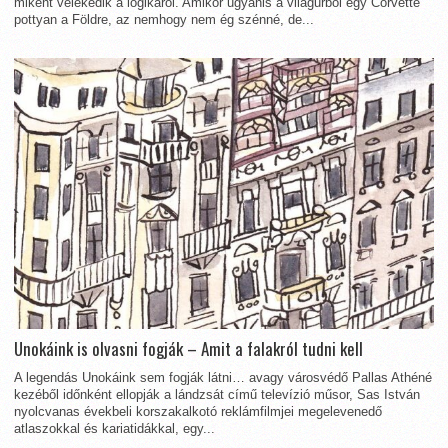
miként vélekedik a logikáról. Amikor ugyanis a világűrből egy Corvette
pottyan a Földre, az nemhogy nem ég szénné, de...
Unokáink is olvasni fogják – Amit a falakról tudni kell
A legendás Unokáink sem fogják látni… avagy városvédő Pallas Athéné
kezéből időnként ellopják a lándzsát című televízió műsor, Sas István
nyolcvanas évekbeli korszakalkotó reklámfilmjei megelevenedő
atlaszokkal és kariatidákkal, egy...