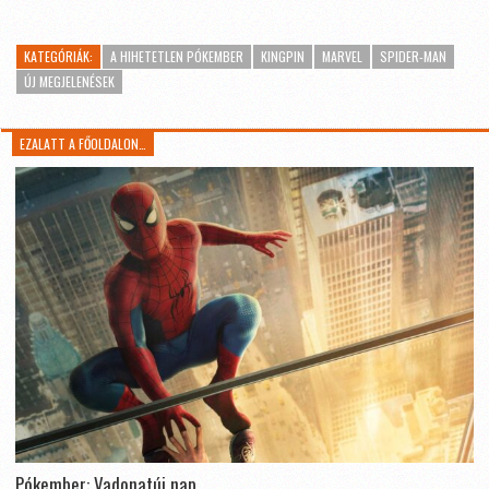
KATEGÓRIÁK:
A HIHETETLEN PÓKEMBER
KINGPIN
MARVEL
SPIDER-MAN
ÚJ MEGJELENÉSEK
EZALATT A FŐOLDALON…
Pókember: Vadonatúj nap