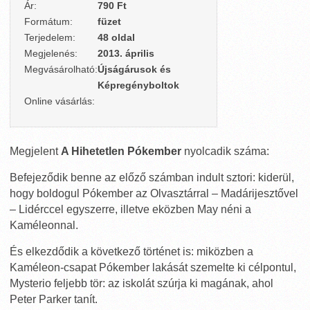
Ár:
790 Ft
Formátum:
füzet
Terjedelem:
48 oldal
Megjelenés:
2013. április
Megvásárolható:
Újságárusok és
Képregényboltok
Online vásárlás:
Megjelent
A Hihetetlen Pókember
nyolcadik száma:
Befejeződik benne az előző számban indult sztori: kiderül,
hogy boldogul Pókember az Olvasztárral – Madárijesztővel
– Lidérccel egyszerre, illetve eközben May néni a
Kaméleonnal.
És elkezdődik a következő történet is: miközben a
Kaméleon-csapat Pókember lakását szemelte ki célpontul,
Mysterio feljebb tör: az iskolát szúrja ki magának, ahol
Peter Parker tanít.