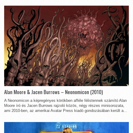
Alan Moore & Jacen Burrows – Neonomicon (2010)
A Neonomicon a képregényes körökben afféle félistennek számító Alan
Moore író és Jacen Burrows rajzoló közös, négy részes minisorozata,
ami 2010-ben, az amerikai Avatar Press kiadó gondozásában került a...