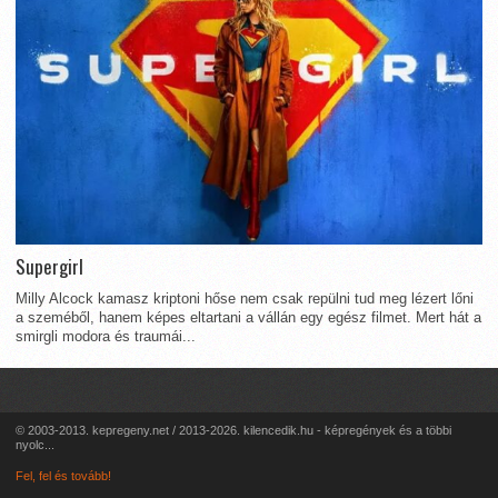
Supergirl
Milly Alcock kamasz kriptoni hőse nem csak repülni tud meg lézert lőni
a szeméből, hanem képes eltartani a vállán egy egész filmet. Mert hát a
smirgli modora és traumái...
© 2003-2013. kepregeny.net / 2013-2026. kilencedik.hu - képregények és a többi
nyolc...
Fel, fel és tovább!