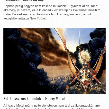
Papíron pedig nagyon nem kellene működnie. Egyrészt azért, mert
akárhogy is nézem, ez a kilencedik élőszereplős Pókember mozifilm.
Peter Parkert már számtalanszor láttuk a nagyvásznon, amint
végighálóhintázza New Yorkot...
Kultklasszikus kalandok – Heavy Metal
A Heavy Metal már a nyitójelenetében nem árul zsákbamacskát arról,