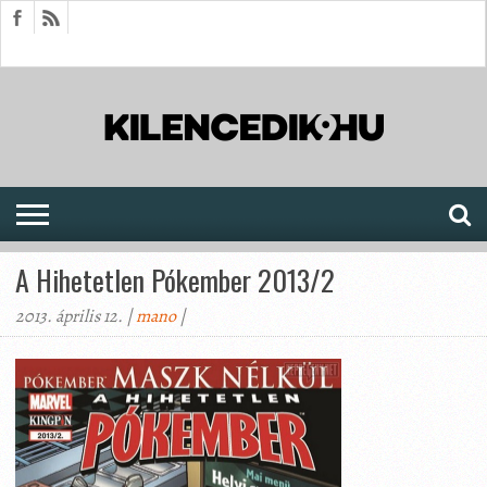
HÍREK
CIKKEK
MEGJELENÉSEK
AKTUÁLIS
SAJTÓARCHÍVUM
FÓRUM
SOROZATOK
A Hihetetlen Pókember 2013/2
2013. április 12. |
mano
|