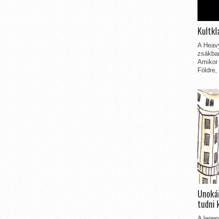
Kultkl
A Heavy
zsákbam
Amikor 
Földre,
Unokái
tudni 
A legen