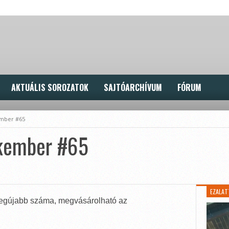
AKTUÁLIS SOROZATOK
SAJTÓARCHÍVUM
FÓRUM
ember #65
ókember #65
EZALAT
legújabb száma, megvásárolható az