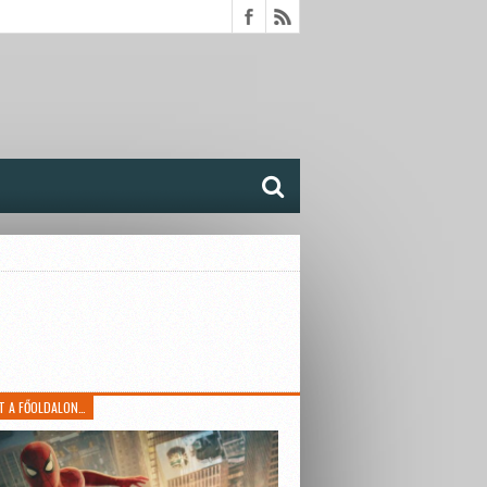
T A FŐOLDALON…