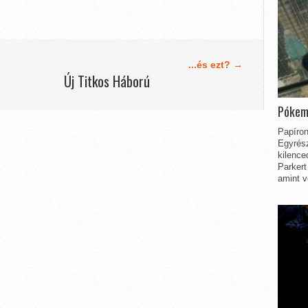
...és ezt? →
Új Titkos Háború
Pókem
Papíron
Egyrész
kilence
Parkert
amint v