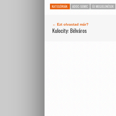
KATEGÓRIÁK:
ADOC-SEMIC
ÚJ MEGJELENÉSEK
← Ezt olvastad már?
Kulocity: Bélváros