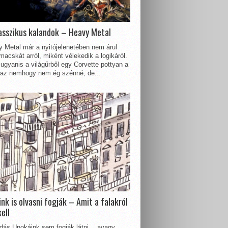
asszikus kalandok – Heavy Metal
 Metal már a nyitójelenetében nem árul
acskát arról, miként vélekedik a logikáról.
ugyanis a világűrből egy Corvette pottyan a
 az nemhogy nem ég szénné, de...
nk is olvasni fogják – Amit a falakról
kell
dás Unokáink sem fogják látni… avagy