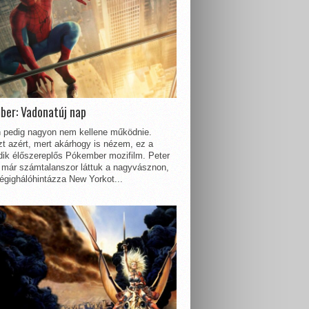
ber: Vadonatúj nap
 pedig nagyon nem kellene működnie.
t azért, mert akárhogy is nézem, ez a
dik élőszereplős Pókember mozifilm. Peter
 már számtalanszor láttuk a nagyvásznon,
égighálóhintázza New Yorkot...