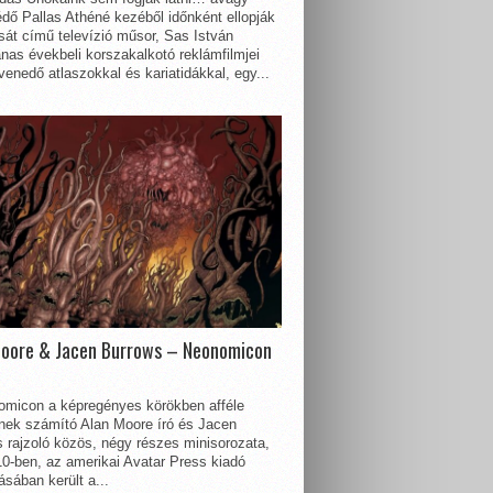
dő Pallas Athéné kezéből időnként ellopják
sát című televízió műsor, Sas István
nas évekbeli korszakalkotó reklámfilmjei
enedő atlaszokkal és kariatidákkal, egy...
Moore & Jacen Burrows – Neonomicon
omicon a képregényes körökben afféle
nnek számító Alan Moore író és Jacen
 rajzoló közös, négy részes minisorozata,
0-ben, az amerikai Avatar Press kiadó
sában került a...