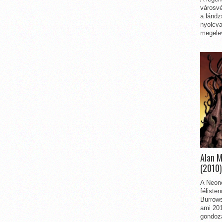
városvé
a lándz
nyolcva
megelev
Alan 
(2010)
A Neon
féliste
Burrows
ami 201
gondozá