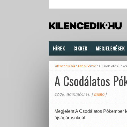
HÍREK
CIKKEK
MEGJELENÉSEK
kilencedik.hu
/
Adoc-Semic
/
A Csodálatos Pók
A Csodálatos P
2008. november 14. |
mano
|
Megjelent A Csodálatos Pókember 
újságárusoknál.