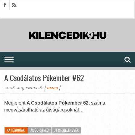
HÍREK
CIKKEK
MEGJELENÉSEK
AKTUÁLIS
SAJTÓARCHÍVUM
FÓRUM
SOROZATOK
A Csodálatos Pókember #62
2008. augusztus 18. |
mano
|
Megjelent
A Csodálatos Pókember 62.
száma,
megvásárolható az újságárusoknál…
KATEGÓRIÁK:
ADOC-SEMIC
ÚJ MEGJELENÉSEK