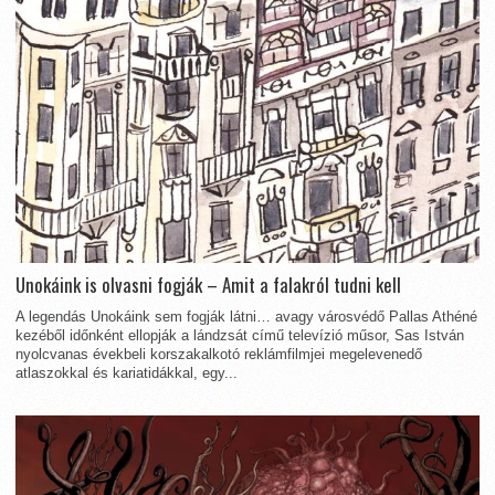
Unokáink is olvasni fogják – Amit a falakról tudni kell
A legendás Unokáink sem fogják látni… avagy városvédő Pallas Athéné
kezéből időnként ellopják a lándzsát című televízió műsor, Sas István
nyolcvanas évekbeli korszakalkotó reklámfilmjei megelevenedő
atlaszokkal és kariatidákkal, egy...