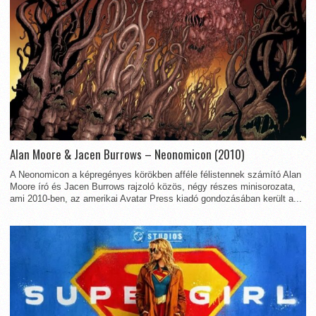
Alan Moore & Jacen Burrows – Neonomicon (2010)
A Neonomicon a képregényes körökben afféle félistennek számító Alan
Moore író és Jacen Burrows rajzoló közös, négy részes minisorozata,
ami 2010-ben, az amerikai Avatar Press kiadó gondozásában került a...