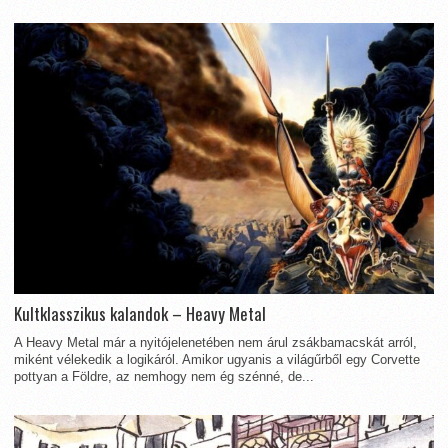
Kultklasszikus kalandok – Heavy Metal
A Heavy Metal már a nyitójelenetében nem árul zsákbamacskát arról,
miként vélekedik a logikáról. Amikor ugyanis a világűrből egy Corvette
pottyan a Földre, az nemhogy nem ég szénné, de...