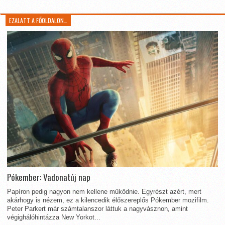
EZALATT A FŐOLDALON…
Pókember: Vadonatúj nap
Papíron pedig nagyon nem kellene működnie. Egyrészt azért, mert
akárhogy is nézem, ez a kilencedik élőszereplős Pókember mozifilm.
Peter Parkert már számtalanszor láttuk a nagyvásznon, amint
végighálóhintázza New Yorkot...