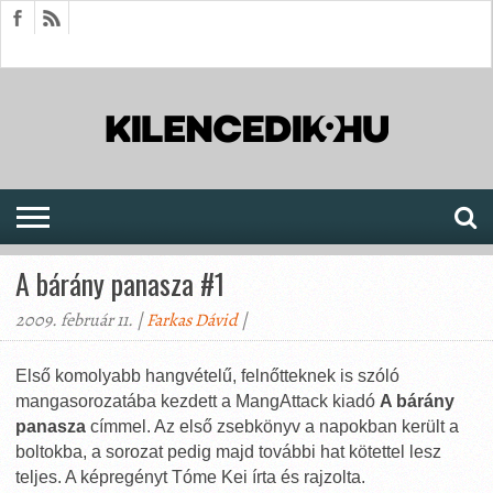
HÍREK
CIKKEK
MEGJELENÉSEK
AKTUÁLIS
SAJTÓARCHÍVUM
FÓRUM
SOROZATOK
A bárány panasza #1
2009. február 11. |
Farkas Dávid
|
Első komolyabb hangvételű, felnőtteknek is szóló
mangasorozatába kezdett a MangAttack kiadó
A bárány
panasza
címmel. Az első zsebkönyv a napokban került a
boltokba, a sorozat pedig majd további hat kötettel lesz
teljes. A képregényt Tóme Kei írta és rajzolta.