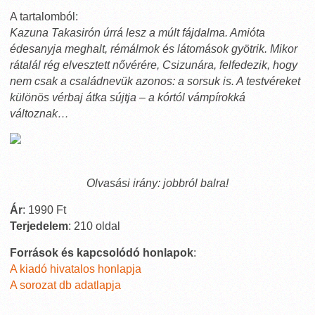
A tartalomból:
Kazuna Takasirón úrrá lesz a múlt fájdalma. Amióta
édesanyja meghalt, rémálmok és látomások gyötrik. Mikor
rátalál rég elvesztett nővérére, Csizunára, felfedezik, hogy
nem csak a családnevük azonos: a sorsuk is. A testvéreket
különös vérbaj átka sújtja – a kórtól vámpírokká
változnak…
Olvasási irány: jobbról balra!
Ár
: 1990 Ft
Terjedelem
: 210 oldal
Források és kapcsolódó honlapok
:
A kiadó hivatalos honlapja
A sorozat db adatlapja