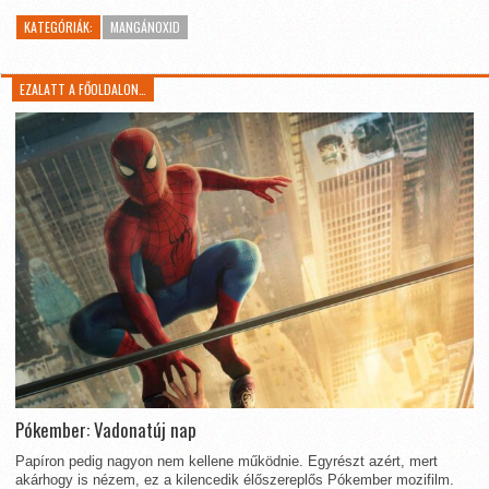
KATEGÓRIÁK:
MANGÁNOXID
EZALATT A FŐOLDALON…
Pókember: Vadonatúj nap
Papíron pedig nagyon nem kellene működnie. Egyrészt azért, mert
akárhogy is nézem, ez a kilencedik élőszereplős Pókember mozifilm.