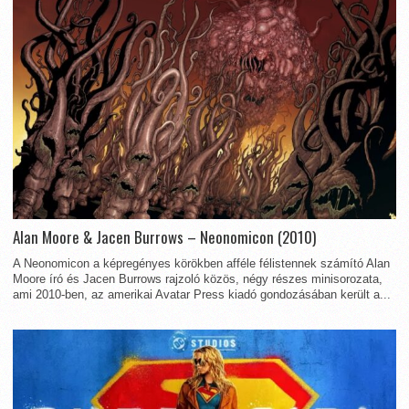
Alan Moore & Jacen Burrows – Neonomicon (2010)
A Neonomicon a képregényes körökben afféle félistennek számító Alan
Moore író és Jacen Burrows rajzoló közös, négy részes minisorozata,
ami 2010-ben, az amerikai Avatar Press kiadó gondozásában került a...