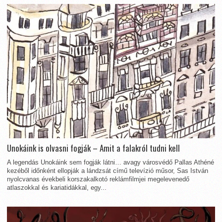
Unokáink is olvasni fogják – Amit a falakról tudni kell
A legendás Unokáink sem fogják látni… avagy városvédő Pallas Athéné
kezéből időnként ellopják a lándzsát című televízió műsor, Sas István
nyolcvanas évekbeli korszakalkotó reklámfilmjei megelevenedő
atlaszokkal és kariatidákkal, egy...