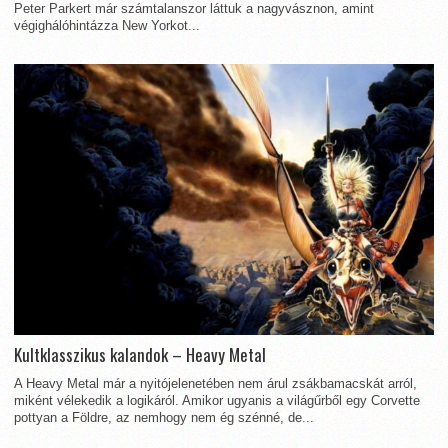
Peter Parkert már számtalanszor láttuk a nagyvásznon, amint
végighálóhintázza New Yorkot...
Kultklasszikus kalandok – Heavy Metal
A Heavy Metal már a nyitójelenetében nem árul zsákbamacskát arról,
miként vélekedik a logikáról. Amikor ugyanis a világűrből egy Corvette
pottyan a Földre, az nemhogy nem ég szénné, de...