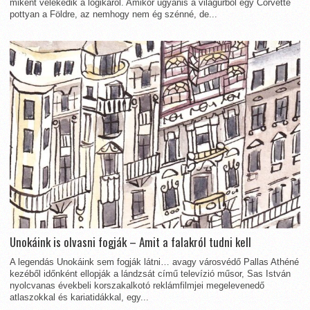
miként vélekedik a logikáról. Amikor ugyanis a világűrből egy Corvette
pottyan a Földre, az nemhogy nem ég szénné, de...
Unokáink is olvasni fogják – Amit a falakról tudni kell
A legendás Unokáink sem fogják látni… avagy városvédő Pallas Athéné
kezéből időnként ellopják a lándzsát című televízió műsor, Sas István
nyolcvanas évekbeli korszakalkotó reklámfilmjei megelevenedő
atlaszokkal és kariatidákkal, egy...