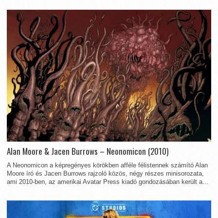
Alan Moore & Jacen Burrows – Neonomicon (2010)
A Neonomicon a képregényes körökben afféle félistennek számító Alan
Moore író és Jacen Burrows rajzoló közös, négy részes minisorozata,
ami 2010-ben, az amerikai Avatar Press kiadó gondozásában került a...