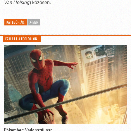
Van Helsing
) közösen.
KATEGÓRIÁK:
X-MEN
EZALATT A FŐOLDALON…
Pókember: Vadonatúj nap