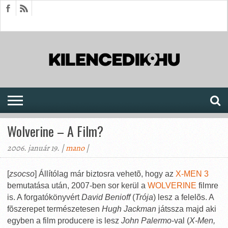
HÍREK
CIKKEK
MEGJELENÉSEK
AKTUÁLIS
SAJTÓARCHÍVUM
FÓRUM
SOROZATOK
Wolverine – A Film?
2006. január 19. |
mano
|
[
zsocso
] Állítólag már biztosra vehetõ, hogy az
X-MEN 3
bemutatása után, 2007-ben sor kerül a
WOLVERINE
filmre
is. A forgatókönyvért
David Benioff
(
Trója
) lesz a felelõs. A
fõszerepet természetesen
Hugh Jackman
játssza majd aki
egyben a film producere is lesz
John Palermo
-val (
X-Men,