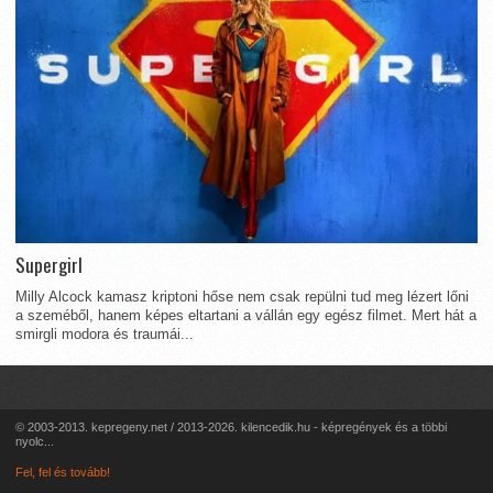
Supergirl
Milly Alcock kamasz kriptoni hőse nem csak repülni tud meg lézert lőni
a szeméből, hanem képes eltartani a vállán egy egész filmet. Mert hát a
smirgli modora és traumái...
© 2003-2013. kepregeny.net / 2013-2026. kilencedik.hu - képregények és a többi
nyolc...
Fel, fel és tovább!