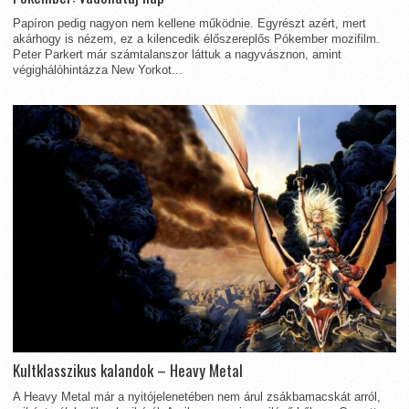
Papíron pedig nagyon nem kellene működnie. Egyrészt azért, mert
akárhogy is nézem, ez a kilencedik élőszereplős Pókember mozifilm.
Peter Parkert már számtalanszor láttuk a nagyvásznon, amint
végighálóhintázza New Yorkot...
Kultklasszikus kalandok – Heavy Metal
A Heavy Metal már a nyitójelenetében nem árul zsákbamacskát arról,