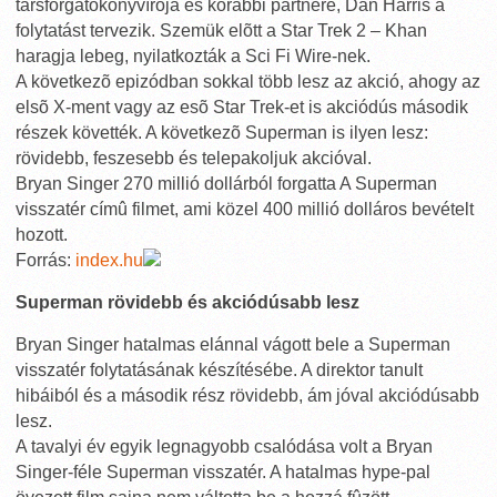
társforgatókönyvírója és korábbi partnere, Dan Harris a
folytatást tervezik. Szemük elõtt a Star Trek 2 – Khan
haragja lebeg, nyilatkozták a Sci Fi Wire-nek.
A következõ epizódban sokkal több lesz az akció, ahogy az
elsõ X-ment vagy az esõ Star Trek-et is akciódús második
részek követték. A következõ Superman is ilyen lesz:
rövidebb, feszesebb és telepakoljuk akcióval.
Bryan Singer 270 millió dollárból forgatta A Superman
visszatér címû filmet, ami közel 400 millió dolláros bevételt
hozott.
Forrás:
index.hu
Superman rövidebb és akciódúsabb lesz
Bryan Singer hatalmas elánnal vágott bele a Superman
visszatér folytatásának készítésébe. A direktor tanult
hibáiból és a második rész rövidebb, ám jóval akciódúsabb
lesz.
A tavalyi év egyik legnagyobb csalódása volt a Bryan
Singer-féle Superman visszatér. A hatalmas hype-pal