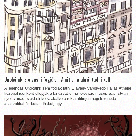
Unokáink is olvasni fogják – Amit a falakról tudni kell
A legendás Unokáink sem fogják látni… avagy városvédő Pallas Athéné
kezéből időnként ellopják a lándzsát című televízió műsor, Sas István
nyolcvanas évekbeli korszakalkotó reklámfilmjei megelevenedő
atlaszokkal és kariatidákkal, egy...