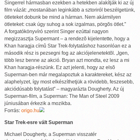
Singerrel hármasban ezekben a hetekben alakítják ki az új
film vázát: „mostanában leginkább a sztoriról beszélgetünk,
ötleteket dobunk be mind a hárman. Nem akármilyen
ötleteket: csak úgy suhog a sok izgalmas, pörgõs ötlet.”
A forgatókönyvíró szerint Singer ezúttal nagyon
megizzasztja Supermant – a rendezõ kijelentette, hogy a
Khan haragja címû Star Trek-folytatáshoz hasonlóan ez a
második rész is pezsegni fog az akciójelenetektõl. „Igen,
több lesz benne az akció. Bryan azt mondta, ez lesz a mi
Khan haragja-részünk. Ez azt jelenti, hogy az elsõ
Superman-ben már megalapoztuk a karaktereket, kész az
alaphelyzet, így most elkészíthetjük a rövidebb, feszesebb,
akciódúsabb folytatást” – magyarázta Dougherty. Az új
Superman-film, a Superman: The Man of Steel 2009
júniusában érkezik a mozikba.
Forrás:
origo.hu
Star Trek-esre vált Superman
Michael Dougherty, a Superman visszatér