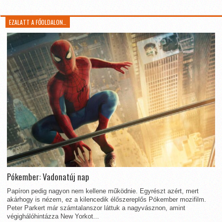
EZALATT A FŐOLDALON…
Pókember: Vadonatúj nap
Papíron pedig nagyon nem kellene működnie. Egyrészt azért, mert
akárhogy is nézem, ez a kilencedik élőszereplős Pókember mozifilm.
Peter Parkert már számtalanszor láttuk a nagyvásznon, amint
végighálóhintázza New Yorkot...