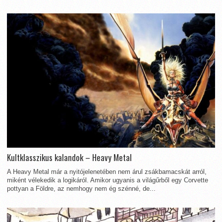
Kultklasszikus kalandok – Heavy Metal
A Heavy Metal már a nyitójelenetében nem árul zsákbamacskát arról,
miként vélekedik a logikáról. Amikor ugyanis a világűrből egy Corvette
pottyan a Földre, az nemhogy nem ég szénné, de...