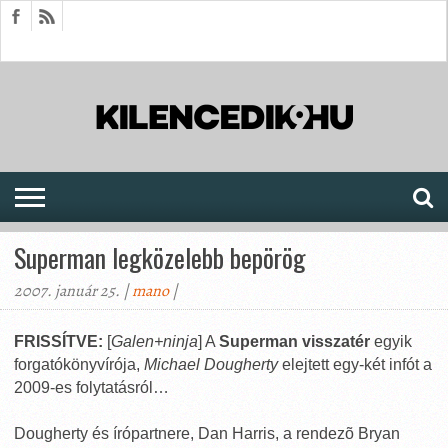
HÍREK
CIKKEK
MEGJELENÉSEK
AKTUÁLIS
SAJTÓARCHÍVUM
FÓRUM
SOROZATOK
Superman legközelebb bepörög
2007. január 25. |
mano
|
FRISSÍTVE:
[
Galen+ninja
] A
Superman visszatér
egyik
forgatókönyvírója,
Michael Dougherty
elejtett egy-két infót a
2009-es folytatásról…
Dougherty és írópartnere, Dan Harris, a rendezõ Bryan