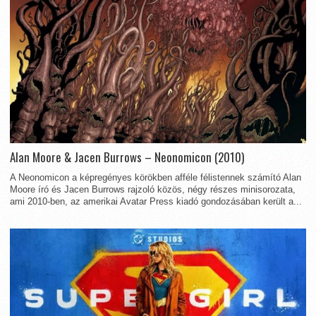
Alan Moore & Jacen Burrows – Neonomicon (2010)
A Neonomicon a képregényes körökben afféle félistennek számító Alan
Moore író és Jacen Burrows rajzoló közös, négy részes minisorozata,
ami 2010-ben, az amerikai Avatar Press kiadó gondozásában került a...