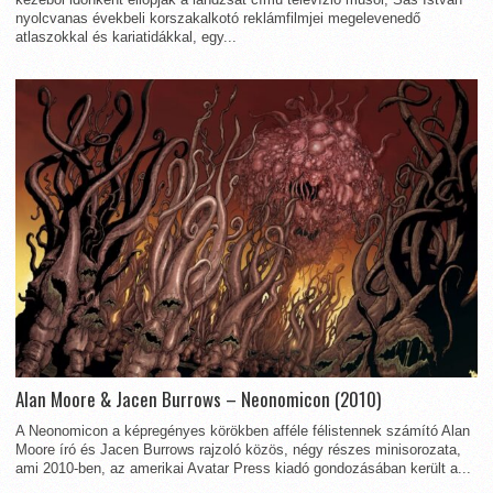
nyolcvanas évekbeli korszakalkotó reklámfilmjei megelevenedő
atlaszokkal és kariatidákkal, egy...
Alan Moore & Jacen Burrows – Neonomicon (2010)
A Neonomicon a képregényes körökben afféle félistennek számító Alan
Moore író és Jacen Burrows rajzoló közös, négy részes minisorozata,
ami 2010-ben, az amerikai Avatar Press kiadó gondozásában került a...