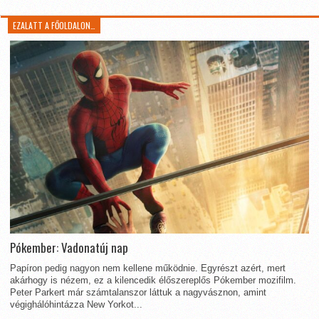
EZALATT A FŐOLDALON…
Pókember: Vadonatúj nap
Papíron pedig nagyon nem kellene működnie. Egyrészt azért, mert
akárhogy is nézem, ez a kilencedik élőszereplős Pókember mozifilm.
Peter Parkert már számtalanszor láttuk a nagyvásznon, amint
végighálóhintázza New Yorkot...