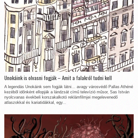
Unokáink is olvasni fogják – Amit a falakról tudni kell
A legendás Unokáink sem fogják látni… avagy városvédő Pallas Athéné
kezéből időnként ellopják a lándzsát című televízió műsor, Sas István
nyolcvanas évekbeli korszakalkotó reklámfilmjei megelevenedő
atlaszokkal és kariatidákkal, egy...