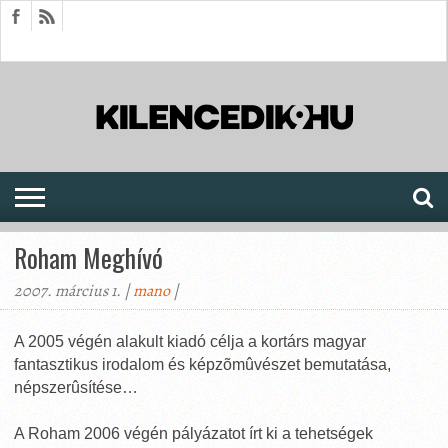
HÍREK
CIKKEK
MEGJELENÉSEK
AKTUÁLIS
SAJTÓARCHÍVUM
FÓRUM
SOROZATOK
Roham Meghívó
2007. március 1. |
mano
|
A 2005 végén alakult kiadó célja a kortárs magyar
fantasztikus irodalom és képzõmûvészet bemutatása,
népszerûsítése…
A Roham 2006 végén pályázatot írt ki a tehetségek