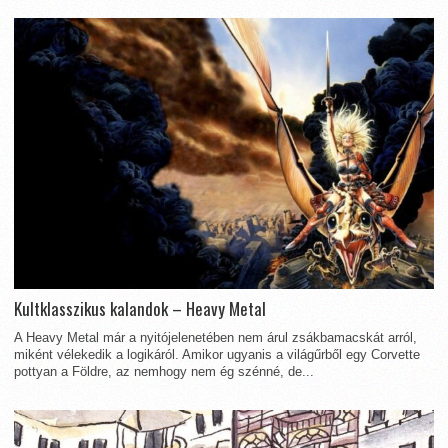
Kultklasszikus kalandok – Heavy Metal
A Heavy Metal már a nyitójelenetében nem árul zsákbamacskát arról,
miként vélekedik a logikáról. Amikor ugyanis a világűrből egy Corvette
pottyan a Földre, az nemhogy nem ég szénné, de...