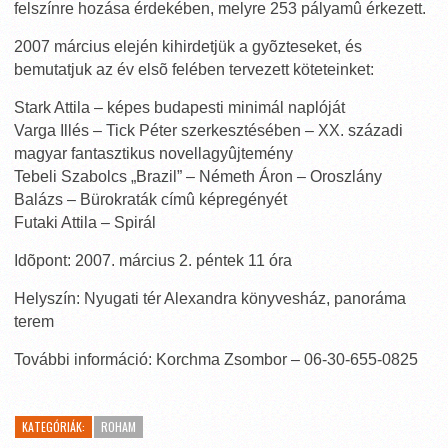
felszínre hozása érdekében, melyre 253 pályamû érkezett.
2007 március elején kihirdetjük a gyõzteseket, és
bemutatjuk az év elsõ felében tervezett köteteinket:
Stark Attila – képes budapesti minimál naplóját
Varga Illés – Tick Péter szerkesztésében – XX. századi
magyar fantasztikus novellagyûjtemény
Tebeli Szabolcs „Brazil” – Németh Áron – Oroszlány
Balázs – Bürokraták címû képregényét
Futaki Attila – Spirál
Idõpont: 2007. március 2. péntek 11 óra
Helyszín: Nyugati tér Alexandra könyvesház, panoráma
terem
További információ: Korchma Zsombor – 06-30-655-0825
KATEGÓRIÁK:
ROHAM