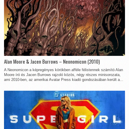
Alan Moore & Jacen Burrows – Neonomicon (2010)
A Neonomicon a képregényes körökben afféle félistennek számító Alan
Moore író és Jacen Burrows rajzoló közös, négy részes minisorozata,
ami 2010-ben, az amerikai Avatar Press kiadó gondozásában került a...