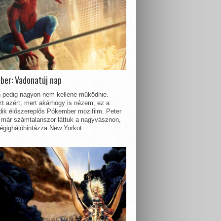
ber: Vadonatúj nap
 pedig nagyon nem kellene működnie.
t azért, mert akárhogy is nézem, ez a
dik élőszereplős Pókember mozifilm. Peter
 már számtalanszor láttuk a nagyvásznon,
égighálóhintázza New Yorkot...