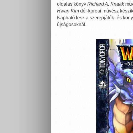
oldalas könyv
Richard A. Knaak
mûve
Hwan Kim
dél-koreai mûvész készíte
Kapható lesz a szerepjáték- és kön
újságosoknál.