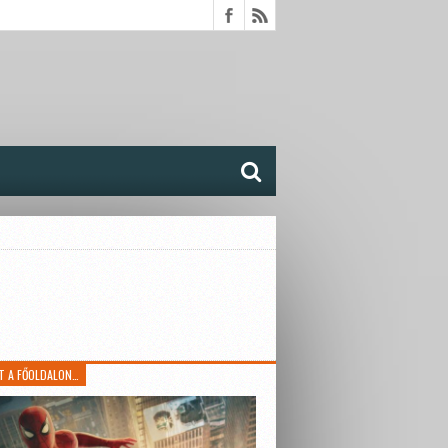
T A FŐOLDALON…