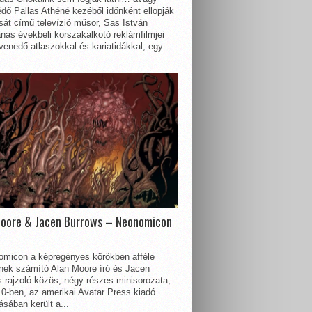
dő Pallas Athéné kezéből időnként ellopják
sát című televízió műsor, Sas István
nas évekbeli korszakalkotó reklámfilmjei
enedő atlaszokkal és kariatidákkal, egy...
Moore & Jacen Burrows – Neonomicon
omicon a képregényes körökben afféle
nnek számító Alan Moore író és Jacen
 rajzoló közös, négy részes minisorozata,
0-ben, az amerikai Avatar Press kiadó
sában került a...