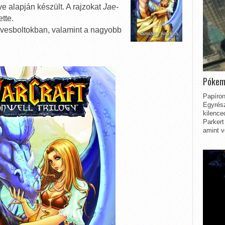
 alapján készült. A rajzokat
Jae-
tte.
yvesboltokban, valamint a nagyobb
Pókem
Papíron
Egyrész
kilence
Parkert
amint v