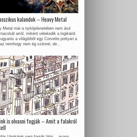
asszikus kalandok – Heavy Metal
 Metal már a nyitójelenetében nem árul
acskát arról, miként vélekedik a logikáról.
ugyanis a világűrből egy Corvette pottyan a
 az nemhogy nem ég szénné, de...
nk is olvasni fogják – Amit a falakról
kell
dás Unokáink sem fogják látni… avagy