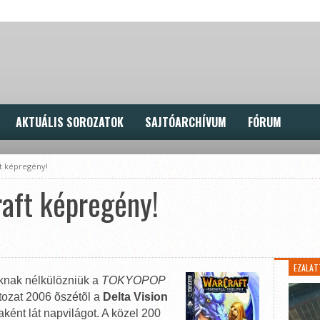
AKTUÁLIS SOROZATOK
SAJTÓARCHÍVUM
FÓRUM
t képregény!
aft képregény!
EZALAT
knak nélkülözniük a
TOKYOPOP
tozat 2006 õszétõl a
Delta Vision
ént lát napvilágot. A közel 200