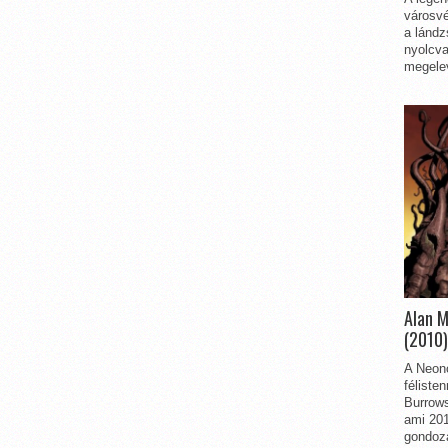
városvé
a lándz
nyolcva
megelev
Alan 
(2010)
A Neon
féliste
Burrows
ami 201
gondozá