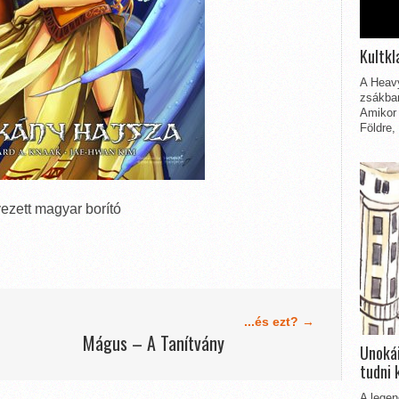
Kultkl
A Heavy
zsákbam
Amikor 
Földre,
ezett magyar borító
...és ezt? →
Mágus – A Tanítvány
Unokái
tudni 
A legen