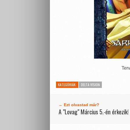
Terv
KATEGÓRIÁK:
DELTA VISION
← Ezt olvastad már?
A "Lovag" Március 5.-én érkezik!