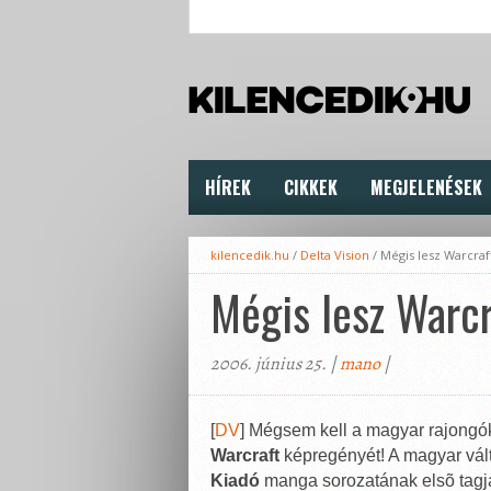
HÍREK
CIKKEK
MEGJELENÉSEK
kilencedik.hu
/
Delta Vision
/
Mégis lesz Warcraf
Mégis lesz Warcr
2006. június 25. |
mano
|
[
DV
] Mégsem kell a magyar rajongó
Warcraft
képregényét! A magyar vál
Kiadó
manga sorozatának elsõ tagjak