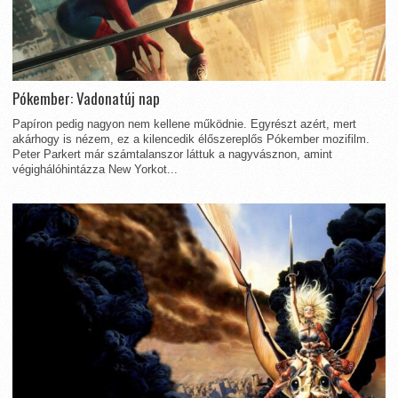
Pókember: Vadonatúj nap
Papíron pedig nagyon nem kellene működnie. Egyrészt azért, mert
akárhogy is nézem, ez a kilencedik élőszereplős Pókember mozifilm.
Peter Parkert már számtalanszor láttuk a nagyvásznon, amint
végighálóhintázza New Yorkot...