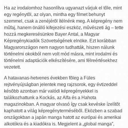
Ha az irodalomhoz hasonlítva ugyanazt várjuk el tõle, mint
egy regénytõl, az olyan, mintha egy filmet behunyt
szemmel, csak a zenéjérõl ítélnénk meg. A képregény nem
mûfaj, hanem önálló kifejezési eszköz, mûvészeti ág – tette
hozzá megkeresésünkre Bayer Antal, a Magyar
Képregénykiadók Szövetségének elnöke. Ezt korábban
Magyarországon nem nagyon tudhatták, hiszen nálunk
történelmi okokból nem volt mód másra, mint irodalmi és
történelmi adaptációk elkészítésére, ami félreértésekhez
vezetett.
A hatavanas-hetvenes években fõleg a Füles
rejtvényújságban jelentek meg rajzsorok, egy évtizeddel
késõbb azonban már valódi képregényekkel is
találkozhattunk a Kockás, az Alfa és a Hahota
magazinokban. A magyar olvasó így csak kevéske ízelítõt
kaphatott a világ képregénytermésébõl. Eközben a szabad
országokban a japán manga hatott az európai és amerikai
alkotókra és a kiadókra is. Megjelent a „global manga”,