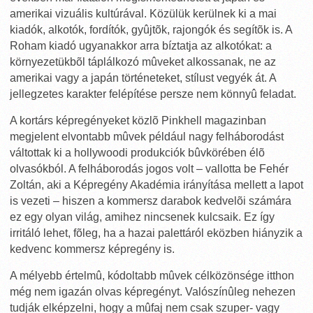
amerikai vizuális kultúrával. Közülük kerülnek ki a mai
kiadók, alkotók, fordítók, gyûjtõk, rajongók és segítõk is. A
Roham kiadó ugyanakkor arra bíztatja az alkotókat: a
környezetükbõl táplálkozó mûveket alkossanak, ne az
amerikai vagy a japán történeteket, stílust vegyék át. A
jellegzetes karakter felépítése persze nem könnyû feladat.
A kortárs képregényeket közlõ Pinkhell magazinban
megjelent elvontabb mûvek például nagy felháborodást
váltottak ki a hollywoodi produkciók bûvkörében élõ
olvasókból. A felháborodás jogos volt – vallotta be Fehér
Zoltán, aki a Képregény Akadémia irányítása mellett a lapot
is vezeti – hiszen a kommersz darabok kedvelõi számára
ez egy olyan világ, amihez nincsenek kulcsaik. Ez így
irritáló lehet, fõleg, ha a hazai palettáról eközben hiányzik a
kedvenc kommersz képregény is.
A mélyebb értelmû, kódoltabb mûvek célközönsége itthon
még nem igazán olvas képregényt. Valószínûleg nehezen
tudják elképzelni, hogy a mûfaj nem csak szuper- vagy