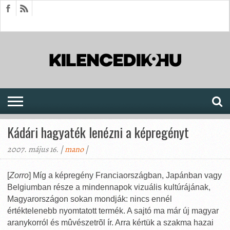
HÍREK
CIKKEK
MEGJELENÉSEK
AKTUÁLIS
SAJTÓARCHÍVUM
FÓRUM
SOROZATOK
Kádári hagyaték lenézni a képregényt
2007. május 16. |
mano
|
[
Zorro
] Míg a képregény Franciaországban, Japánban vagy
Belgiumban része a mindennapok vizuális kultúrájának,
Magyarországon sokan mondják: nincs ennél
értéktelenebb nyomtatott termék. A sajtó ma már új magyar
aranykorról és mûvészetrõl ír. Arra kértük a szakma hazai