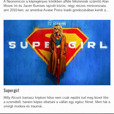
A Neonomicon a képregényes körökben afféle félistennek számító Alan
Moore író és Jacen Burrows rajzoló közös, négy részes minisorozata,
ami 2010-ben, az amerikai Avatar Press kiadó gondozásában került a...
Supergirl
Milly Alcock kamasz kriptoni hőse nem csak repülni tud meg lézert lőni
a szeméből, hanem képes eltartani a vállán egy egész filmet. Mert hát a
smirgli modora és traumái...