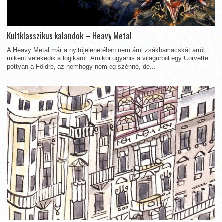
Kultklasszikus kalandok – Heavy Metal
A Heavy Metal már a nyitójelenetében nem árul zsákbamacskát arról,
miként vélekedik a logikáról. Amikor ugyanis a világűrből egy Corvette
pottyan a Földre, az nemhogy nem ég szénné, de...