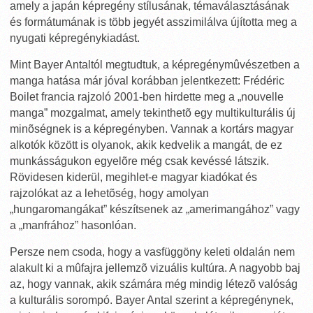
amely a japán képregény stílusának, témaválasztásának
és formátumának is több jegyét asszimilálva újította meg a
nyugati képregénykiadást.
Mint Bayer Antaltól megtudtuk, a képregénymûvészetben a
manga hatása már jóval korábban jelentkezett: Frédéric
Boilet francia rajzoló 2001-ben hirdette meg a „nouvelle
manga” mozgalmat, amely tekinthetõ egy multikulturális új
minõségnek is a képregényben. Vannak a kortárs magyar
alkotók között is olyanok, akik kedvelik a mangát, de ez
munkásságukon egyelõre még csak kevéssé látszik.
Rövidesen kiderül, megihlet-e magyar kiadókat és
rajzolókat az a lehetõség, hogy amolyan
„hungaromangákat” készítsenek az „amerimangához” vagy
a „manfrához” hasonlóan.
Persze nem csoda, hogy a vasfüggöny keleti oldalán nem
alakult ki a mûfajra jellemzõ vizuális kultúra. A nagyobb baj
az, hogy vannak, akik számára még mindig létezõ valóság
a kulturális sorompó. Bayer Antal szerint a képregénynek,