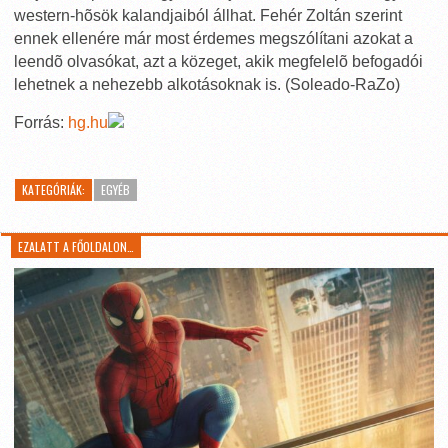
western-hõsök kalandjaiból állhat. Fehér Zoltán szerint
ennek ellenére már most érdemes megszólítani azokat a
leendõ olvasókat, azt a közeget, akik megfelelõ befogadói
lehetnek a nehezebb alkotásoknak is. (Soleado-RaZo)
Forrás:
hg.hu
KATEGÓRIÁK:
EGYÉB
EZALATT A FŐOLDALON…