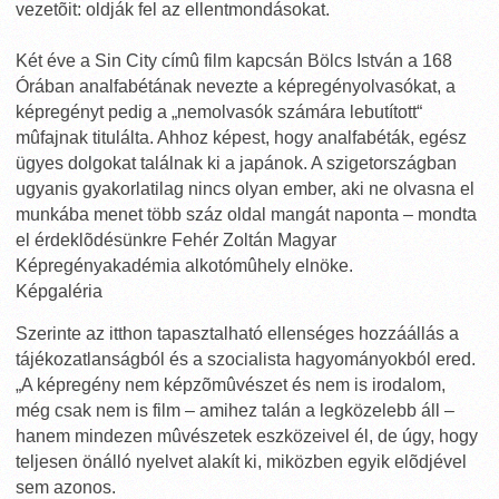
vezetõit: oldják fel az ellentmondásokat.
Két éve a Sin City címû film kapcsán Bölcs István a 168
Órában analfabétának nevezte a képregényolvasókat, a
képregényt pedig a „nemolvasók számára lebutított“
mûfajnak titulálta. Ahhoz képest, hogy analfabéták, egész
ügyes dolgokat találnak ki a japánok. A szigetországban
ugyanis gyakorlatilag nincs olyan ember, aki ne olvasna el
munkába menet több száz oldal mangát naponta – mondta
el érdeklõdésünkre Fehér Zoltán Magyar
Képregényakadémia alkotómûhely elnöke.
Képgaléria
Szerinte az itthon tapasztalható ellenséges hozzáállás a
tájékozatlanságból és a szocialista hagyományokból ered.
„A képregény nem képzõmûvészet és nem is irodalom,
még csak nem is film – amihez talán a legközelebb áll –
hanem mindezen mûvészetek eszközeivel él, de úgy, hogy
teljesen önálló nyelvet alakít ki, miközben egyik elõdjével
sem azonos.