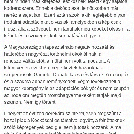
mint minden más kifejezési eszköznek, létezik egy sajátos
kódrendszere. Ennek a dekódolását felnõttkorban már
nehéz elsajátítani. Ezért aztán azok, akik legfeljebb olyan
irodalmi adaptációkat olvastak, amelyekben a kép csak
illusztrálja a szöveget, nem tanultak meg képeket olvasni, a
képek és a szövegek kölcsönhatására figyelni.
A Magyarországon tapasztalható negatív hozzáállás
hátterében nagyrészt történelmi okok állnak, a
rendszerváltás elõtt a mûfaj nem volt támogatott. A
kilencvenes években megérkeztek hazánkba a
szuperhõsök, Garfield, Donald kacsa és társaik. A rajongók
és a szakma abban reménykedett, végre levetkõzheti a
magyar képregény is az adaptációs béklyót és nem csupán
az irodalom megtûrt mostohagyermekeként tartják majd
számon. Nem így történt.
Ehelyett az évtized derekára szinte teljesen megszûnt a
hazai piac a Kockással és társaival együtt, a felnõtteknek
szóló képregények pedig el sem jutottak hozzánk. A ma