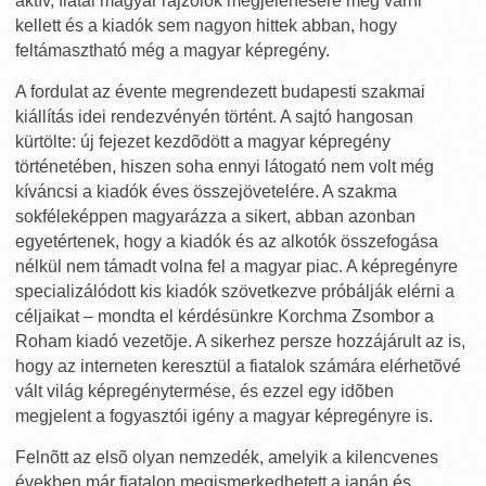
aktív, fiatal magyar rajzolók megjelenésére még várni
kellett és a kiadók sem nagyon hittek abban, hogy
feltámasztható még a magyar képregény.
A fordulat az évente megrendezett budapesti szakmai
kiállítás idei rendezvényén történt. A sajtó hangosan
kürtölte: új fejezet kezdõdött a magyar képregény
történetében, hiszen soha ennyi látogató nem volt még
kíváncsi a kiadók éves összejövetelére. A szakma
sokféleképpen magyarázza a sikert, abban azonban
egyetértenek, hogy a kiadók és az alkotók összefogása
nélkül nem támadt volna fel a magyar piac. A képregényre
specializálódott kis kiadók szövetkezve próbálják elérni a
céljaikat – mondta el kérdésünkre Korchma Zsombor a
Roham kiadó vezetõje. A sikerhez persze hozzájárult az is,
hogy az interneten keresztül a fiatalok számára elérhetõvé
vált világ képregénytermése, és ezzel egy idõben
megjelent a fogyasztói igény a magyar képregényre is.
Felnõtt az elsõ olyan nemzedék, amelyik a kilencvenes
években már fiatalon megismerkedhetett a japán és