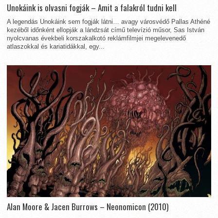
Unokáink is olvasni fogják – Amit a falakról tudni kell
A legendás Unokáink sem fogják látni… avagy városvédő Pallas Athéné
kezéből időnként ellopják a lándzsát című televízió műsor, Sas István
nyolcvanas évekbeli korszakalkotó reklámfilmjei megelevenedő
atlaszokkal és kariatidákkal, egy...
Alan Moore & Jacen Burrows – Neonomicon (2010)