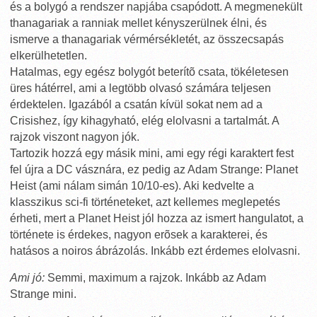
és a bolygó a rendszer napjába csapódott. A megmenekült
thanagariak a ranniak mellet kényszerülnek élni, és
ismerve a thanagariak vérmérsékletét, az összecsapás
elkerülhetetlen.
Hatalmas, egy egész bolygót beterítõ csata, tökéletesen
üres hátérrel, ami a legtöbb olvasó számára teljesen
érdektelen. Igazából a csatán kívül sokat nem ad a
Crisishez, így kihagyható, elég elolvasni a tartalmát. A
rajzok viszont nagyon jók.
Tartozik hozzá egy másik mini, ami egy régi karaktert fest
fel újra a DC vásznára, ez pedig az Adam Strange: Planet
Heist (ami nálam simán 10/10-es). Aki kedvelte a
klasszikus sci-fi történeteket, azt kellemes meglepetés
érheti, mert a Planet Heist jól hozza az ismert hangulatot, a
története is érdekes, nagyon erõsek a karakterei, és
hatásos a noiros ábrázolás. Inkább ezt érdemes elolvasni.
Ami jó:
Semmi, maximum a rajzok. Inkább az Adam
Strange mini.