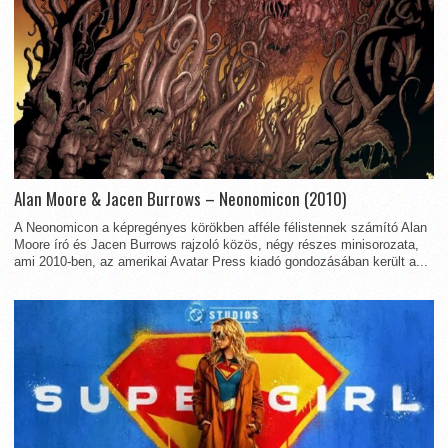
Alan Moore & Jacen Burrows – Neonomicon (2010)
A Neonomicon a képregényes körökben afféle félistennek számító Alan
Moore író és Jacen Burrows rajzoló közös, négy részes minisorozata,
ami 2010-ben, az amerikai Avatar Press kiadó gondozásában került a...