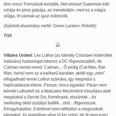
Ami rossz:
Finnyások kerüljék. Akit elriaszt Superman kék
ruhája és piros gatyája, az meneküljön, mert ez a mágia
világa, itt vannak az igazi különcök.
(Ajánlott olvasmány mellé: Green Lantern: Rebirth)
7/10
Villains United:
Lex Luthor (az Identity Crisisben kiderültek
hatására) hadsereget toboroz a DC fõgonoszaiból, de
Catman nemet mond. Catman… Õ pedig (Cat-Man, Bat-
Man, hehe) nem az a kaliberû karakter, akitõl egy „nem”
elfogadható lenne Luthor számára, így megindul a
hajtóvadászat ellene. Persze, nincs egyedül. Páran nem
kérnek Luthorból és a titokzatos Mockinbird irányítása alatt
megalakul a Secret Six. Kemények, elszántak…és
mellesleg ötöd osztályú balfék…ööö…fõgonoszok.
Kihagyhatatlan. A történet nem nélkülözi a megszokott
elemeket, és alapjában véve jó kis sztori, de itt nem ezen