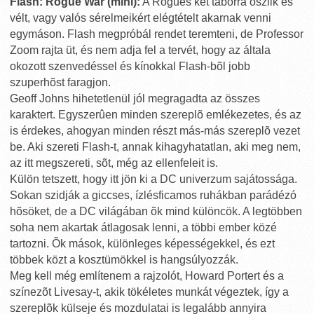
Flash: Rogue War (mini):
A Rogues két táborra oszlik és
vélt, vagy valós sérelmeikért elégtételt akarnak venni
egymáson. Flash megpróbál rendet teremteni, de Professor
Zoom rajta üt, és nem adja fel a tervét, hogy az általa
okozott szenvedéssel és kínokkal Flash-bõl jobb
szuperhõst faragjon.
Geoff Johns hihetetlenül jól megragadta az összes
karaktert. Egyszerûen minden szereplõ emlékezetes, és az
is érdekes, ahogyan minden részt más-más szereplõ vezet
be. Aki szereti Flash-t, annak kihagyhatatlan, aki meg nem,
az itt megszereti, sõt, még az ellenfeleit is.
Külön tetszett, hogy itt jön ki a DC univerzum sajátossága.
Sokan szidják a giccses, ízlésficamos ruhákban parádézó
hõsöket, de a DC világában õk mind különcök. A legtöbben
soha nem akartak átlagosak lenni, a többi ember közé
tartozni. Õk mások, különleges képességekkel, és ezt
többek közt a kosztümökkel is hangsúlyozzák.
Meg kell még említenem a rajzolót, Howard Portert és a
színezõt Livesay-t, akik tökéletes munkát végeztek, így a
szereplõk külseje és mozdulatai is legalább annyira