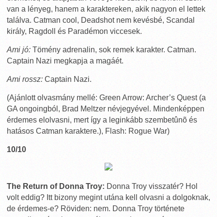
van a lényeg, hanem a karaktereken, akik nagyon el lettek
találva. Catman cool, Deadshot nem kevésbé, Scandal
király, Ragdoll és Paradémon viccesek.
Ami jó:
Tömény adrenalin, sok remek karakter. Catman.
Captain Nazi megkapja a magáét.
Ami rossz:
Captain Nazi.
(Ajánlott olvasmány mellé: Green Arrow: Archer’s Quest (a
GA ongoingból, Brad Meltzer névjegyével. Mindenképpen
érdemes elolvasni, mert így a leginkább szembetûnõ és
hatásos Catman karaktere.), Flash: Rogue War)
10/10
The Return of Donna Troy:
Donna Troy visszatér? Hol
volt eddig? Itt bizony megint utána kell olvasni a dolgoknak,
de érdemes-e? Röviden: nem. Donna Troy története