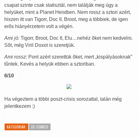
csapat szinte csak statisztál, nem találják meg úgy a
helyüket, mint a Planet Heistben. Nem rossz a sztori azért,
hiszen itt van Tigorr, Doc II, Broot, meg a többiek, de igen
erõs hiányérzetem volt a végén.
Ami jó:
Tigorr, Broot, Doc II, Elu…nehéz õket nem kedvelni.
Sõt, még Viril Doxot is szeretjük.
Ami rossz:
Pont azért szerettük õket, mert „kispályásoknak”
tûntek. Kevés a helyük ebben a sztoriban.
6/10
Ha végeztem a többi poszt-crisis sorozattal, talán még
jelentkezem :)
KATEGÓRIÁK:
DC COMICS