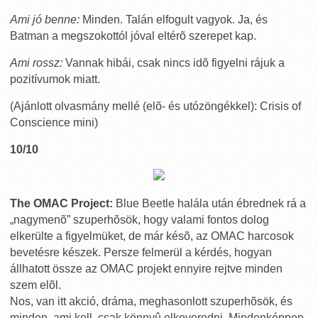
Ami jó benne:
Minden. Talán elfogult vagyok. Ja, és
Batman a megszokottól jóval eltérõ szerepet kap.
Ami rossz:
Vannak hibái, csak nincs idõ figyelni rájuk a
pozitívumok miatt.
(Ajánlott olvasmány mellé (elõ- és utózöngékkel): Crisis of
Conscience mini)
10/10
The OMAC Project:
Blue Beetle halála után ébrednek rá a
„nagymenõ” szuperhõsök, hogy valami fontos dolog
elkerülte a figyelmüket, de már késõ, az OMAC harcosok
bevetésre készek. Persze felmerül a kérdés, hogyan
állhatott össze az OMAC projekt ennyire rejtve minden
szem elõl.
Nos, van itt akció, dráma, meghasonlott szuperhõsök, és
minden, ami kell, csak könnyû elkeveredni. Mindenképpen