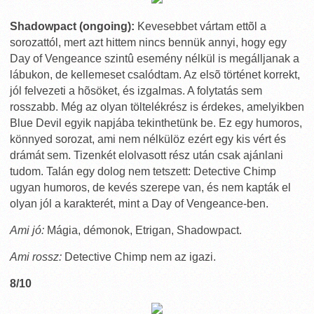
Shadowpact (ongoing):
Kevesebbet vártam ettõl a
sorozattól, mert azt hittem nincs bennük annyi, hogy egy
Day of Vengeance szintû esemény nélkül is megálljanak a
lábukon, de kellemeset csalódtam. Az elsõ történet korrekt,
jól felvezeti a hõsöket, és izgalmas. A folytatás sem
rosszabb. Még az olyan töltelékrész is érdekes, amelyikben
Blue Devil egyik napjába tekinthetünk be. Ez egy humoros,
könnyed sorozat, ami nem nélkülöz ezért egy kis vért és
drámát sem. Tizenkét elolvasott rész után csak ajánlani
tudom. Talán egy dolog nem tetszett: Detective Chimp
ugyan humoros, de kevés szerepe van, és nem kapták el
olyan jól a karakterét, mint a Day of Vengeance-ben.
Ami jó:
Mágia, démonok, Etrigan, Shadowpact.
Ami rossz:
Detective Chimp nem az igazi.
8/10