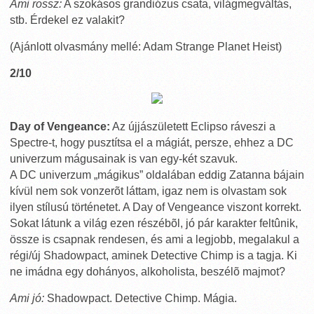
Ami rossz:
A szokásos grandiózus csata, világmegváltás,
stb. Érdekel ez valakit?
(Ajánlott olvasmány mellé: Adam Strange Planet Heist)
2/10
Day of Vengeance:
Az újjászületett Eclipso ráveszi a
Spectre-t, hogy pusztítsa el a mágiát, persze, ehhez a DC
univerzum mágusainak is van egy-két szavuk.
A DC univerzum „mágikus” oldalában eddig Zatanna bájain
kívül nem sok vonzerõt láttam, igaz nem is olvastam sok
ilyen stílusú történetet. A Day of Vengeance viszont korrekt.
Sokat látunk a világ ezen részébõl, jó pár karakter feltûnik,
össze is csapnak rendesen, és ami a legjobb, megalakul a
régi/új Shadowpact, aminek Detective Chimp is a tagja. Ki
ne imádna egy dohányos, alkoholista, beszélõ majmot?
Ami jó:
Shadowpact. Detective Chimp. Mágia.