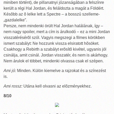
miniben történt), de pillanatnyi józanságában a felszínre
került a régi Hal Jordan, és feláldozta a magát a Földért.
Késõbb az õ lelke lett a Spectre – a bosszú szelleme-
„gazdalelke”.
Persze, nem mindenki örült Hal Jordan halálának, így –
nem nagy spoiler, mert a cím is árulkodó – ez a mini Jordan
visszatérésérõl szól. Vagyis megszegi a filmes körökben
ismert szabályt: Ne hozzunk vissza elsiratott hõsöket.
Csakhogy a Rebirth a szabályt erõsítõ kivétel, ugyanis jól
csinálja, amit csinál. Jordan visszatér, és nem is akárhogy.
Nem árulok el többet, mindenki olvassa csak el szépen.
Ami jó:
Minden. Külön kiemelve a rajzokat és a színezést
is.
Ami rossz:
Utána kell olvasni az elõzményekhez.
8/10