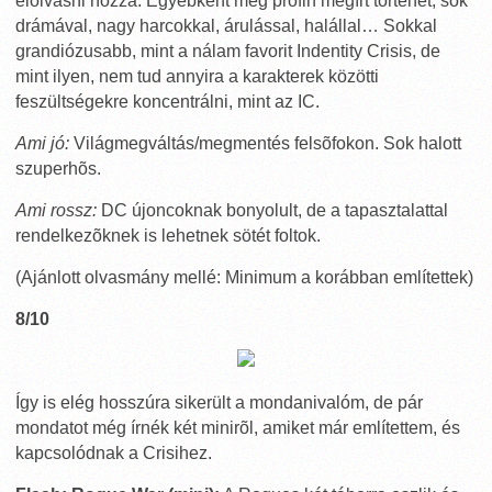
elolvasni hozzá. Egyébként meg profin megírt történet, sok
drámával, nagy harcokkal, árulással, halállal… Sokkal
grandiózusabb, mint a nálam favorit Indentity Crisis, de
mint ilyen, nem tud annyira a karakterek közötti
feszültségekre koncentrálni, mint az IC.
Ami jó:
Világmegváltás/megmentés felsõfokon. Sok halott
szuperhõs.
Ami rossz:
DC újoncoknak bonyolult, de a tapasztalattal
rendelkezõknek is lehetnek sötét foltok.
(Ajánlott olvasmány mellé: Minimum a korábban említettek)
8/10
Így is elég hosszúra sikerült a mondanivalóm, de pár
mondatot még írnék két minirõl, amiket már említettem, és
kapcsolódnak a Crisihez.