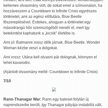
kellemes olvasmány volt, de sokat emel a színvonalon, ha
hozzáveszem a Countdown to Infinite Crisis egyrészes
történetet, ami az egész elõfutára, Blue Beetle
fõszereplésével. Érdekes, ahogyan a történetet egy
másodrangú hõs szemszögébõl meséli el, mert így
betekintést kaphatunk a „kicsik” életébe is.
Ami jó:
Batmanre rossz idõk járnak. Blue Beetle. Wonder
Woman kézbe veszi a dolgokat.
Ami rossz:
Utána kell olvasni pár dolognak, könnyen el
lehet kavarodni.
(Ajánlott olvasmány mellé: Countdown to Infinite Crisis)
7/10
Rann-Thanagar War:
Rann egy baleset folytán új
naprendszerbe került, így Thanagar pályája instabillá vált,