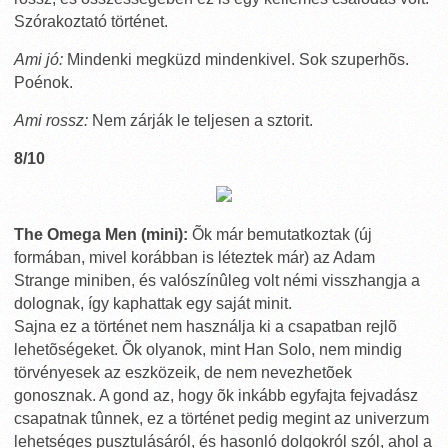
Szórakoztató történet.
Ami jó:
Mindenki megküzd mindenkivel. Sok szuperhõs.
Poénok.
Ami rossz:
Nem zárják le teljesen a sztorit.
8/10
The Omega Men (mini):
Õk már bemutatkoztak (új
formában, mivel korábban is léteztek már) az Adam
Strange miniben, és valószínûleg volt némi visszhangja a
dolognak, így kaphattak egy saját minit.
Sajna ez a történet nem használja ki a csapatban rejlõ
lehetõségeket. Õk olyanok, mint Han Solo, nem mindig
törvényesek az eszközeik, de nem nevezhetõek
gonosznak. A gond az, hogy õk inkább egyfajta fejvadász
csapatnak tûnnek, ez a történet pedig megint az univerzum
lehetséges pusztulásáról, és hasonló dolgokról szól, ahol a