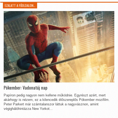
EZALATT A FŐOLDALON…
Pókember: Vadonatúj nap
Papíron pedig nagyon nem kellene működnie. Egyrészt azért, mert
akárhogy is nézem, ez a kilencedik élőszereplős Pókember mozifilm.
Peter Parkert már számtalanszor láttuk a nagyvásznon, amint
végighálóhintázza New Yorkot...