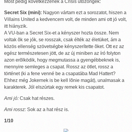
Most pedig következzenek a Crisis utózöngék:
Secret Six (mini):
Nagyon vártam ezt a sorozatot, hiszen a
Villains United a kedvencem volt, de minden ami ott jó volt,
itt hiányzik.
A VU-ban a Secret Six-et a kényszer hozta össze. Nem
voltak õk se jók, se rosszak, csak élték az életüket, ám a
közös ellenség szövetségbe kényszerítette õket. Ott ez az
egész természetesen jött, de az új miniben az író folyton
azon erõlködik, hogy megmutassa a gyengébbeknek is,
mennyire semleges a csapat. Rossz az ötlet, rossz a
történet (ki a fene venné be a csapatába Mad Hattert?
Ehhez még Jokernek is be kell lõnie magát), unalmasak a
karakterek. Jól elszúrtak egy remek kis csapatot.
Ami jó:
Csak hat részes.
Ami rossz:
Sok az a hat rész is.
1/10