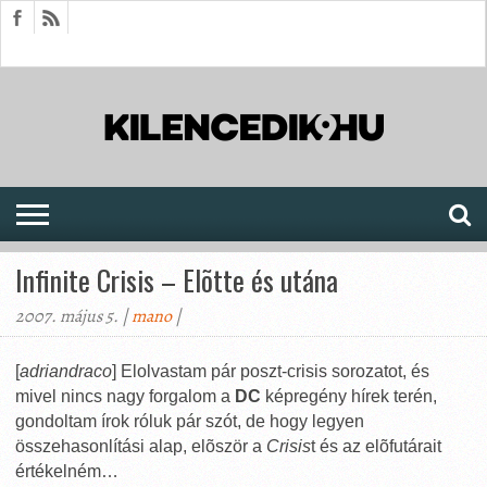
HÍREK
CIKKEK
MEGJELENÉSEK
AKTUÁLIS
SAJTÓARCHÍVUM
FÓRUM
SOROZATOK
Infinite Crisis – Elõtte és utána
2007. május 5. |
mano
|
[
adriandraco
] Elolvastam pár poszt-crisis sorozatot, és
mivel nincs nagy forgalom a
DC
képregény hírek terén,
gondoltam írok róluk pár szót, de hogy legyen
összehasonlítási alap, elõször a
Crisis
t és az elõfutárait
értékelném…