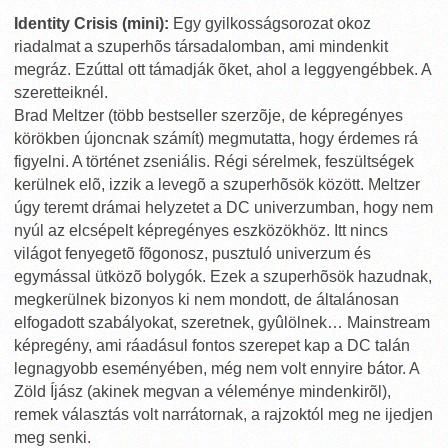
Identity Crisis (mini):
Egy gyilkosságsorozat okoz
riadalmat a szuperhõs társadalomban, ami mindenkit
megráz. Ezúttal ott támadják õket, ahol a leggyengébbek. A
szeretteiknél.
Brad Meltzer (több bestseller szerzõje, de képregényes
körökben újoncnak számít) megmutatta, hogy érdemes rá
figyelni. A történet zseniális. Régi sérelmek, feszültségek
kerülnek elõ, izzik a levegõ a szuperhõsök között. Meltzer
úgy teremt drámai helyzetet a DC univerzumban, hogy nem
nyúl az elcsépelt képregényes eszközökhöz. Itt nincs
világot fenyegetõ fõgonosz, pusztuló univerzum és
egymással ütközõ bolygók. Ezek a szuperhõsök hazudnak,
megkerülnek bizonyos ki nem mondott, de általánosan
elfogadott szabályokat, szeretnek, gyûlölnek… Mainstream
képregény, ami ráadásul fontos szerepet kap a DC talán
legnagyobb eseményében, még nem volt ennyire bátor. A
Zöld Íjász (akinek megvan a véleménye mindenkirõl),
remek választás volt narrátornak, a rajzoktól meg ne ijedjen
meg senki.