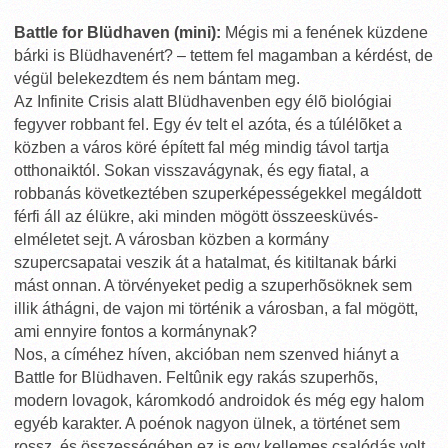
Battle for Blüdhaven (mini):
Mégis mi a fenének küzdene
bárki is Blüdhavenért? – tettem fel magamban a kérdést, de
végül belekezdtem és nem bántam meg.
Az Infinite Crisis alatt Blüdhavenben egy élõ biológiai
fegyver robbant fel. Egy év telt el azóta, és a túlélõket a
közben a város köré épített fal még mindig távol tartja
otthonaiktól. Sokan visszavágynak, és egy fiatal, a
robbanás következtében szuperképességekkel megáldott
férfi áll az élükre, aki minden mögött összeesküvés-
elméletet sejt. A városban közben a kormány
szupercsapatai veszik át a hatalmat, és kitiltanak bárki
mást onnan. A törvényeket pedig a szuperhõsöknek sem
illik áthágni, de vajon mi történik a városban, a fal mögött,
ami ennyire fontos a kormánynak?
Nos, a címéhez híven, akcióban nem szenved hiányt a
Battle for Blüdhaven. Feltûnik egy rakás szuperhõs,
modern lovagok, káromkodó androidok és még egy halom
egyéb karakter. A poénok nagyon ülnek, a történet sem
rossz, és összességében ez is egy kellemes csalódás volt.