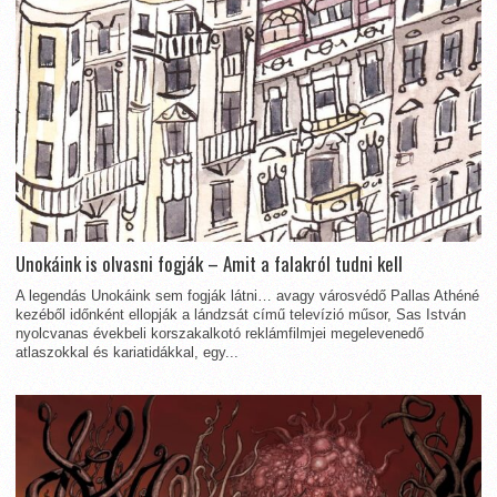
Unokáink is olvasni fogják – Amit a falakról tudni kell
A legendás Unokáink sem fogják látni… avagy városvédő Pallas Athéné
kezéből időnként ellopják a lándzsát című televízió műsor, Sas István
nyolcvanas évekbeli korszakalkotó reklámfilmjei megelevenedő
atlaszokkal és kariatidákkal, egy...