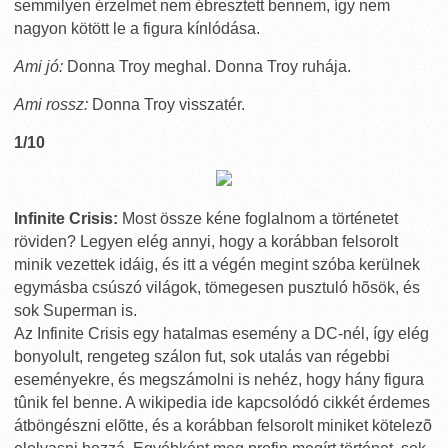
semmilyen érzelmet nem ébresztett bennem, így nem
nagyon kötött le a figura kínlódása.
Ami jó:
Donna Troy meghal. Donna Troy ruhája.
Ami rossz:
Donna Troy visszatér.
1/10
Infinite Crisis:
Most össze kéne foglalnom a történetet
röviden? Legyen elég annyi, hogy a korábban felsorolt
minik vezettek idáig, és itt a végén megint szóba kerülnek
egymásba csúszó világok, tömegesen pusztuló hõsök, és
sok Superman is.
Az Infinite Crisis egy hatalmas esemény a DC-nél, így elég
bonyolult, rengeteg szálon fut, sok utalás van régebbi
eseményekre, és megszámolni is nehéz, hogy hány figura
tûnik fel benne. A wikipedia ide kapcsolódó cikkét érdemes
átböngészni elõtte, és a korábban felsorolt miniket kötelezõ