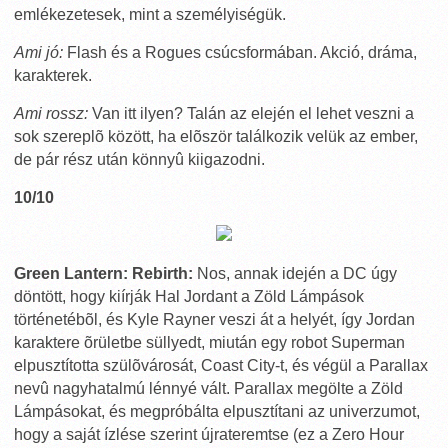
emlékezetesek, mint a személyiségük.
Ami jó:
Flash és a Rogues csúcsformában. Akció, dráma,
karakterek.
Ami rossz:
Van itt ilyen? Talán az elején el lehet veszni a
sok szereplõ között, ha elõször találkozik velük az ember,
de pár rész után könnyû kiigazodni.
10/10
Green Lantern: Rebirth:
Nos, annak idején a DC úgy
döntött, hogy kiírják Hal Jordant a Zöld Lámpások
történetébõl, és Kyle Rayner veszi át a helyét, így Jordan
karaktere õrületbe süllyedt, miután egy robot Superman
elpusztította szülõvárosát, Coast City-t, és végül a Parallax
nevû nagyhatalmú lénnyé vált. Parallax megölte a Zöld
Lámpásokat, és megpróbálta elpusztítani az univerzumot,
hogy a saját ízlése szerint újrateremtse (ez a Zero Hour