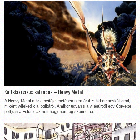
Kultklasszikus kalandok – Heavy Metal
A Heavy Metal már a nyitójelenetében nem árul zsákbamacskát arról,
miként vélekedik a logikáról. Amikor ugyanis a világűrből egy Corvette
pottyan a Földre, az nemhogy nem ég szénné, de...