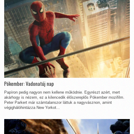
Pókember: Vadonatúj nap
Papíron pedig nagyon nem kellene működnie. Egyrészt azért, mert
akárhogy is nézem, ez a kilencedik élőszereplős Pókember mozifilm.
Peter Parkert már számtalanszor láttuk a nagyvásznon, amint
végighálóhintázza New Yorkot...