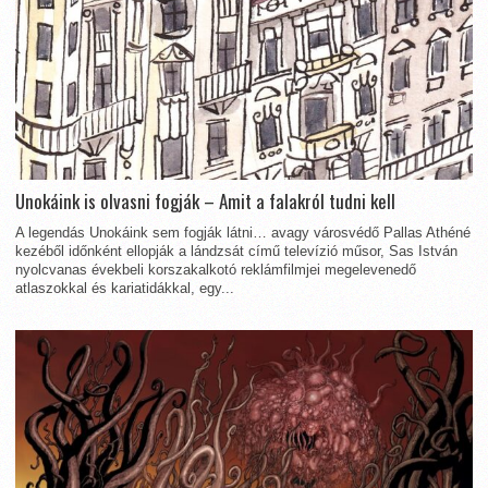
Unokáink is olvasni fogják – Amit a falakról tudni kell
A legendás Unokáink sem fogják látni… avagy városvédő Pallas Athéné
kezéből időnként ellopják a lándzsát című televízió műsor, Sas István
nyolcvanas évekbeli korszakalkotó reklámfilmjei megelevenedő
atlaszokkal és kariatidákkal, egy...