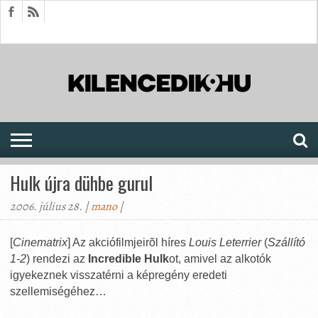
HÍREK
CIKKEK
MEGJELENÉSEK
AKTUÁLIS
SAJTÓARCHÍVUM
FÓRUM
SOROZATOK
Hulk újra dühbe gurul
2006. július 28. |
mano
|
[
Cinematrix
] Az akciófilmjeirõl híres
Louis Leterrier
(
Szállító
1-2
) rendezi az
Incredible Hulk
ot, amivel az alkotók
igyekeznek visszatérni a képregény eredeti
szellemiségéhez…