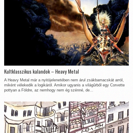
Kultklasszikus kalandok – Heavy Metal
A Heavy Metal már a nyitójelenetében nem árul zsákbamacskát arról,
miként vélekedik a logikáról. Amikor ugyanis a világűrből egy Corvette
pottyan a Földre, az nemhogy nem ég szénné, de...