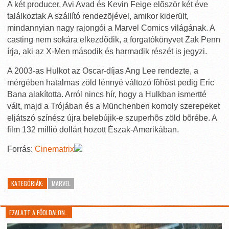
A két producer, Avi Avad és Kevin Feige elõször két éve
találkoztak A szállító rendezõjével, amikor kiderült,
mindannyian nagy rajongói a Marvel Comics világának. A
casting nem sokára elkezdõdik, a forgatókönyvet Zak Penn
írja, aki az X-Men második és harmadik részét is jegyzi.
A 2003-as Hulkot az Oscar-díjas Ang Lee rendezte, a
mérgében hatalmas zöld lénnyé változó fõhõst pedig Eric
Bana alakította. Arról nincs hír, hogy a Hulkban ismertté
vált, majd a Trójában és a Münchenben komoly szerepeket
eljátszó színész újra belebújik-e szuperhõs zöld bõrébe. A
film 132 millió dollárt hozott Észak-Amerikában.
Forrás:
Cinematrix
KATEGÓRIÁK:
MARVEL
EZALATT A FŐOLDALON…