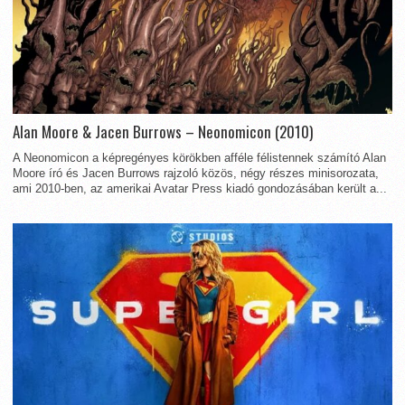
Alan Moore & Jacen Burrows – Neonomicon (2010)
A Neonomicon a képregényes körökben afféle félistennek számító Alan
Moore író és Jacen Burrows rajzoló közös, négy részes minisorozata,
ami 2010-ben, az amerikai Avatar Press kiadó gondozásában került a...