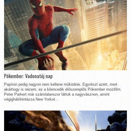
Pókember: Vadonatúj nap
Papíron pedig nagyon nem kellene működnie. Egyrészt azért, mert
akárhogy is nézem, ez a kilencedik élőszereplős Pókember mozifilm.
Peter Parkert már számtalanszor láttuk a nagyvásznon, amint
végighálóhintázza New Yorkot...