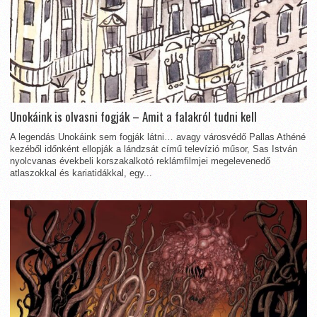
Unokáink is olvasni fogják – Amit a falakról tudni kell
A legendás Unokáink sem fogják látni… avagy városvédő Pallas Athéné
kezéből időnként ellopják a lándzsát című televízió műsor, Sas István
nyolcvanas évekbeli korszakalkotó reklámfilmjei megelevenedő
atlaszokkal és kariatidákkal, egy...