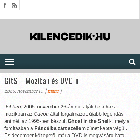
HÍREK
CIKKEK
MEGJELENÉSEK
AKTUÁLIS
SAJTÓARCHÍVUM
FÓRUM
SOROZATOK
GitS – Moziban és DVD-n
2006. november 14. |
mano
|
[
többen
] 2006. november 26-án mutatják be a hazai
mozikban az
Odeon
által forgalmazott újabb legendás
animét, az 1995-ben készült
Ghost in the Shell
-t, mely a
fordításban a
Páncélba zárt szellem
címet kapta végül.
És december közepétõl már a DVD is megvásárolható