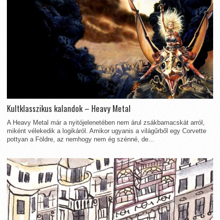
Kultklasszikus kalandok – Heavy Metal
A Heavy Metal már a nyitójelenetében nem árul zsákbamacskát arról,
miként vélekedik a logikáról. Amikor ugyanis a világűrből egy Corvette
pottyan a Földre, az nemhogy nem ég szénné, de...