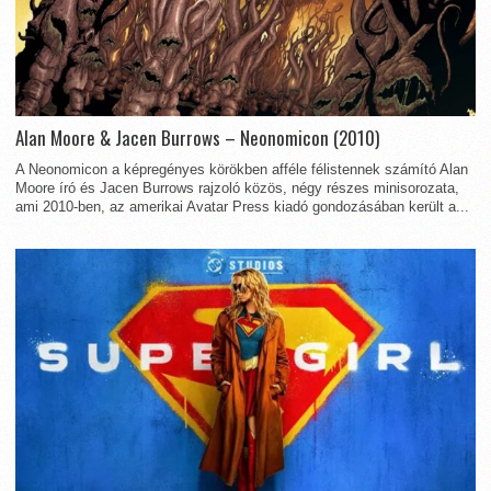
Alan Moore & Jacen Burrows – Neonomicon (2010)
A Neonomicon a képregényes körökben afféle félistennek számító Alan
Moore író és Jacen Burrows rajzoló közös, négy részes minisorozata,
ami 2010-ben, az amerikai Avatar Press kiadó gondozásában került a...