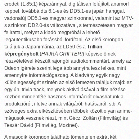
eredeti (1.85:1) képaránnyal, digitálisan felújított anamorf
képpel, továbbá dts 6.1-es és DD5.1-es japán hanggal,
vadonatúj DD5.1-es magyar szinkronnal, valamint az MTV-
s szinkron DD2.0-ás változatával, s természetesen magyar
felirattal, melyet a kiadó megpróbál a lehetõ
legautentikusabb forássból fordítani. Az elsõ korongon
találjuk a Japanimánia, az LD50 és a
Trillian
képregénybolt
(
HAJRÁ GRIFTER!
) képviselõinek
részvételével készült rajongói audiokommentárt, amely az
Odeon ígérete szerint legalább annyira lesz lelkes, mint
amennyire információgazdag. A kiadvány egyik nagy
különlegességét szintén az elsõ lemezen találjuk majd: ez
egy ún. trivia track, melynek aktiválásával a film nézése
közben mindenféle hasznos információt olvashatunk a
produkcióról, illetve annak világáról, hatásairól, stb. A
szöveges extra elkészítésében többek között olyan anime-
mágusok vesznek részt, mint Géczi Zoltán (Filmvilág) és
Teszár Dávid (Filmvilág, Mozinet).
A második korongon található töméntelen extrát két