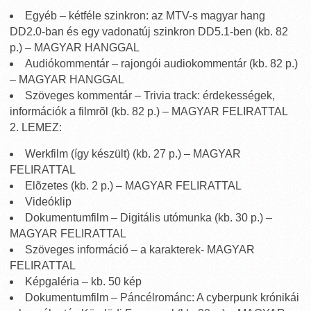
Egyéb – kétféle szinkron: az MTV-s magyar hang
DD2.0-ban és egy vadonatúj szinkron DD5.1-ben (kb. 82
p.) – MAGYAR HANGGAL
Audiókommentár – rajongói audiokommentár (kb. 82 p.)
– MAGYAR HANGGAL
Szöveges kommentár – Trivia track: érdekességek,
információk a filmrõl (kb. 82 p.) – MAGYAR FELIRATTAL
2. LEMEZ:
Werkfilm (így készült) (kb. 27 p.) – MAGYAR
FELIRATTAL
Elõzetes (kb. 2 p.) – MAGYAR FELIRATTAL
Videóklip
Dokumentumfilm – Digitális utómunka (kb. 30 p.) –
MAGYAR FELIRATTAL
Szöveges információ – a karakterek- MAGYAR
FELIRATTAL
Képgaléria – kb. 50 kép
Dokumentumfilm – Páncélrománc: A cyberpunk krónikái