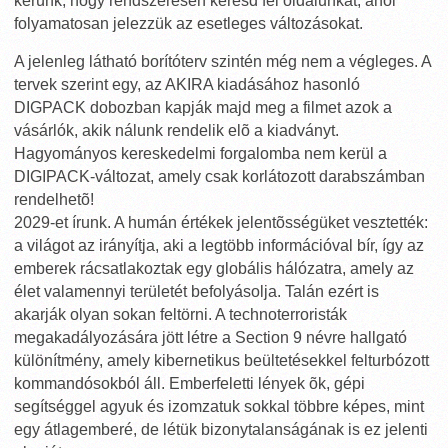
kérünk, hogy rendszeresen keresd fel oldalunkat, ahol
folyamatosan jelezzük az esetleges változásokat.
A jelenleg látható borítóterv szintén még nem a végleges. A
tervek szerint egy, az AKIRA kiadásához hasonló
DIGPACK dobozban kapják majd meg a filmet azok a
vásárlók, akik nálunk rendelik elõ a kiadványt.
Hagyományos kereskedelmi forgalomba nem kerül a
DIGIPACK-változat, amely csak korlátozott darabszámban
rendelhetõ!
2029-et írunk. A humán értékek jelentõsségüket vesztették:
a világot az irányítja, aki a legtöbb információval bír, így az
emberek rácsatlakoztak egy globális hálózatra, amely az
élet valamennyi területét befolyásolja. Talán ezért is
akarják olyan sokan feltörni. A technoterroristák
megakadályozására jött létre a Section 9 névre hallgató
különítmény, amely kibernetikus beültetésekkel felturbózott
kommandósokból áll. Emberfeletti lények õk, gépi
segítséggel agyuk és izomzatuk sokkal többre képes, mint
egy átlagemberé, de létük bizonytalanságának is ez jelenti