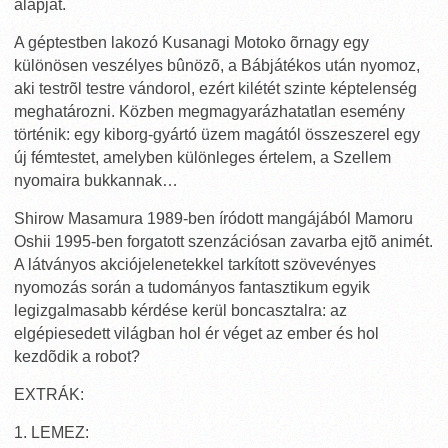
alapját.
A géptestben lakozó Kusanagi Motoko õrnagy egy
különösen veszélyes bûnözõ, a Bábjátékos után nyomoz,
aki testrõl testre vándorol, ezért kilétét szinte képtelenség
meghatározni. Közben megmagyarázhatatlan esemény
történik: egy kiborg-gyártó üzem magától összeszerel egy
új fémtestet, amelyben különleges értelem, a Szellem
nyomaira bukkannak…
Shirow Masamura 1989-ben íródott mangájából Mamoru
Oshii 1995-ben forgatott szenzációsan zavarba ejtõ animét.
A látványos akciójelenetekkel tarkított szövevényes
nyomozás során a tudományos fantasztikum egyik
legizgalmasabb kérdése kerül boncasztalra: az
elgépiesedett világban hol ér véget az ember és hol
kezdõdik a robot?
EXTRÁK:
1. LEMEZ: