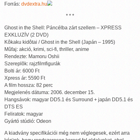
Forrás:
dvdextra.hu
* * *
Ghost in the Shell: Páncélba zárt szellem – XPRESS
EXKLUZÍV (2 DVD)
Kôkaku kidôtai / Ghost in the Shell (Japán – 1995)
Mûfaj: akció, krimi, sci-fi, thriller, anime
Rendezte: Mamoru Oshii
Szereplõk: rajzfilmfigurák
Bolti ár: 6000 Ft
Xpress ár: 5590 Ft
A film hossza: 82 perc
Megjelenés dátuma: 2006. december 15.
Hangsávok: magyar DD5.1 és Surround + japán DD5.1 és
DTS ES
Feliratok: magyar
Gyártó stúdió: Odeon
A kiadvány specifikációi még nem véglegesek, ezért arra