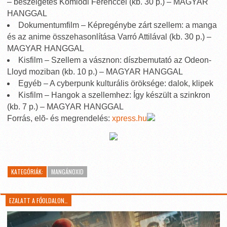
– beszélgetés Kömlödi Ferenccel (kb. 30 p.) – MAGYAR
HANGGAL
Dokumentumfilm – Képregénybe zárt szellem: a manga
és az anime összehasonlítása Varró Attilával (kb. 30 p.) –
MAGYAR HANGGAL
Kisfilm – Szellem a vásznon: díszbemutató az Odeon-
Lloyd moziban (kb. 10 p.) – MAGYAR HANGGAL
Egyéb – A cyberpunk kulturális öröksége: dalok, klipek
Kisfilm – Hangok a szellemhez: Így készült a szinkron
(kb. 7 p.) – MAGYAR HANGGAL
Forrás, elõ- és megrendelés:
xpress.hu
KATEGÓRIÁK:
MANGÁNOXID
EZALATT A FŐOLDALON…