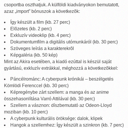
csoportba oszthatjuk. A külföldi kiadványokon bemutatott,
azaz „import” bónuszok a következõk:
Így készült a film (kb. 27 perc)
Elõzetes (kb. 2 perc)
Exkluzív videoklip (kb. 4 perc)
Dokumentumfilm a digitális utómunkáról (kb. 30 perc)
Szöveges leírás a karakterekrõl
Képgaléria (kb. 50 kép)
Mint az Akira esetében, a kiadó ezúttal is készül saját
gyártású, exkluzív extrákkal, méghozzá a következõkkel:
Páncélrománc: A cyberpunk krónikái – beszélgetés
Kömlödi Ferenccel (kb. 30 perc)
Képregénybe zárt szellem: a manga és az anime
összehasonlítása Varró Attilával (kb. 30 perc)
Szellem a vásznon: díszbemutató az Odeon-Lloyd
moziban (kb. 10 perc)
A cyberpunk kulturális öröksége: dalok, klipek
Hangok a szellemhez: Így készült a szinkron (kb. 7 perc)