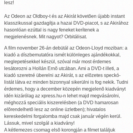
lesz!
Az Odeon az Oldboy-t és az Akirát követõen újabb instant
klasszikussal gazdagítja a hazai DVD-piacot, s az Akirához
hasonlóan ezúttal is nagy feneket kerítenek a
megjelenésnek. Mit nagyot? Orbitálisat.
A film november 26-án debütál az Odeon-Lloyd moziban: a
kiadó a díszbemutatóra ismét különleges ajándékokkal,
meglepetésekkel készül, szóval már most érdemes
lesátorozni a Hollán Ernõ utcában. Ami a DVD-t illeti, a
kiadó szeretné überelni az Akirát, s az elõzetes speckó-
listát látva ez minden bizonnyal sikerülni is fog nekik. Tudni
érdemes, hogy a december közepén megjelenõ kiadványt
idén kizárólag az xpress.hu-n lehet majd megvásárolni,
méghozzá speciális kiszerelésben (a DVD hamarosan
elõrendelhetõ lesz az online üzletben); hivatalos
kereskedelmi forgalomba majd csak január végén kerül.
Lássuk, mivel szolgál a kiadvány!
A kétlemezes csomag elsõ korongján a filmet találjuk