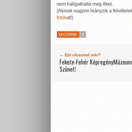
nem hallgathatta meg õket.
(Akinek nagyon hiányzik a felvétele
fotók
at!)
KATEGÓRIÁK:
9
← Ezt olvastad már?
Fekete-Fehér KépregényMúzeum
Szünet!