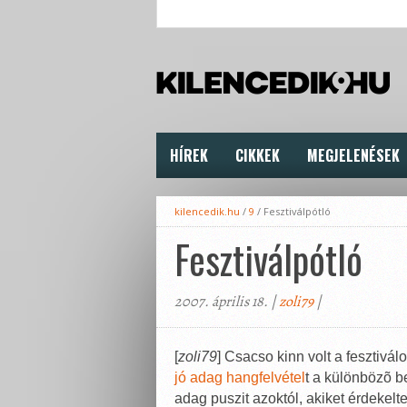
HÍREK
CIKKEK
MEGJELENÉSEK
kilencedik.hu
/
9
/
Fesztiválpótló
Fesztiválpótló
2007. április 18. |
zoli79
|
[
zoli79
] Csacso kinn volt a fesztivá
jó adag hangfelvétel
t a különbözõ b
adag puszit azoktól, akiket érdekelt