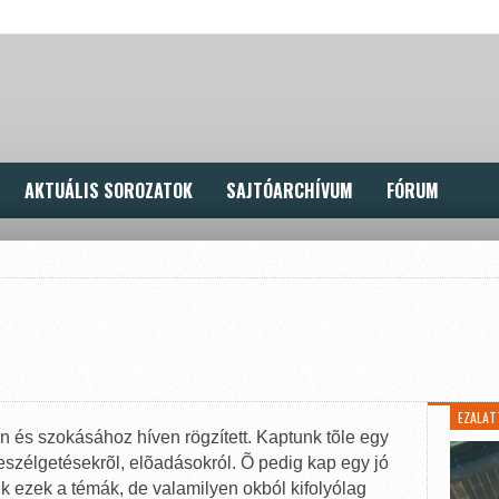
AKTUÁLIS SOROZATOK
SAJTÓARCHÍVUM
FÓRUM
EZALAT
lon és szokásához híven rögzített. Kaptunk tõle egy
eszélgetésekrõl, elõadásokról. Õ pedig kap egy jó
ek ezek a témák, de valamilyen okból kifolyólag