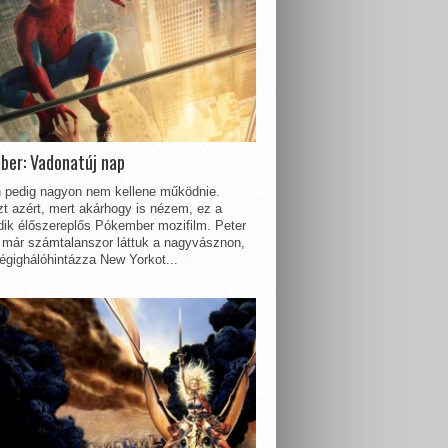
ber: Vadonatúj nap
 pedig nagyon nem kellene működnie.
t azért, mert akárhogy is nézem, ez a
dik élőszereplős Pókember mozifilm. Peter
 már számtalanszor láttuk a nagyvásznon,
égighálóhintázza New Yorkot...