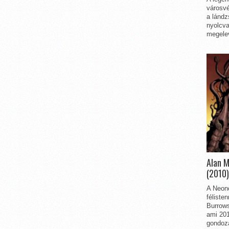
városvé
a lándz
nyolcva
megelev
Alan 
(2010)
A Neon
féliste
Burrows
ami 201
gondozá