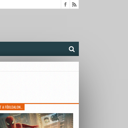
T A FŐOLDALON…