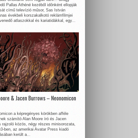
dő Pallas Athéné kezéből időnként ellopják
sát című televízió műsor, Sas István
nas évekbeli korszakalkotó reklámfilmjei
enedő atlaszokkal és kariatidákkal, egy...
Moore & Jacen Burrows – Neonomicon
omicon a képregényes körökben afféle
nnek számító Alan Moore író és Jacen
 rajzoló közös, négy részes minisorozata,
0-ben, az amerikai Avatar Press kiadó
sában került a...