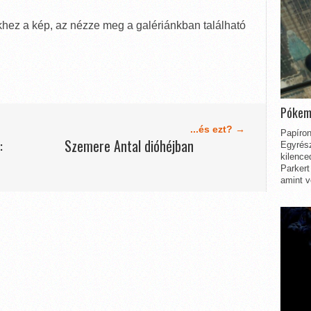
khez a kép, az nézze meg a galériánkban található
Pókem
...és ezt? →
Papíron
:
Szemere Antal dióhéjban
Egyrész
kilence
Parkert
amint v