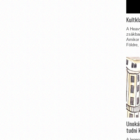
Kultkl
A Heavy
zsákbam
Amikor 
Földre,
Unokái
tudni 
A legen