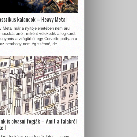
asszikus kalandok – Heavy Metal
 Metal már a nyitójelenetében nem árul
acskát arról, miként vélekedik a logikáról.
ugyanis a világűrből egy Corvette pottyan a
 az nemhogy nem ég szénné, de...
nk is olvasni fogják – Amit a falakról
kell
dás Unokáink sem fogják látni… avagy