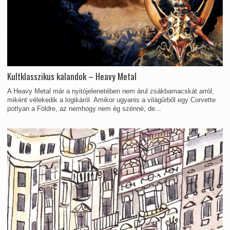
Kultklasszikus kalandok – Heavy Metal
A Heavy Metal már a nyitójelenetében nem árul zsákbamacskát arról,
miként vélekedik a logikáról. Amikor ugyanis a világűrből egy Corvette
pottyan a Földre, az nemhogy nem ég szénné, de...