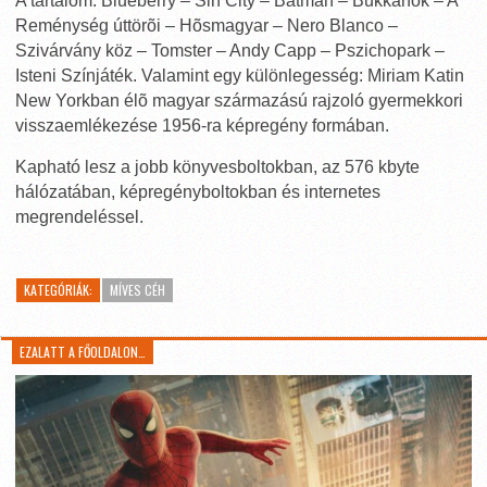
A tartalom: Blueberry – Sin City – Batman – Bukkanók – A
Reménység úttörõi – Hõsmagyar – Nero Blanco –
Szivárvány köz – Tomster – Andy Capp – Pszichopark –
Isteni Színjáték. Valamint egy különlegesség: Miriam Katin
New Yorkban élõ magyar származású rajzoló gyermekkori
visszaemlékezése 1956-ra képregény formában.
Kapható lesz a jobb könyvesboltokban, az 576 kbyte
hálózatában, képregényboltokban és internetes
megrendeléssel.
KATEGÓRIÁK:
MÍVES CÉH
EZALATT A FŐOLDALON…