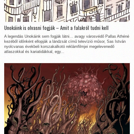
Unokáink is olvasni fogják – Amit a falakról tudni kell
A legendás Unokáink sem fogják látni… avagy városvédő Pallas Athéné
kezéből időnként ellopják a lándzsát című televízió műsor, Sas István
nyolcvanas évekbeli korszakalkotó reklámfilmjei megelevenedő
atlaszokkal és kariatidákkal, egy...