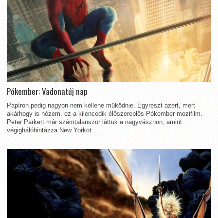
Pókember: Vadonatúj nap
Papíron pedig nagyon nem kellene működnie. Egyrészt azért, mert
akárhogy is nézem, ez a kilencedik élőszereplős Pókember mozifilm.
Peter Parkert már számtalanszor láttuk a nagyvásznon, amint
végighálóhintázza New Yorkot...