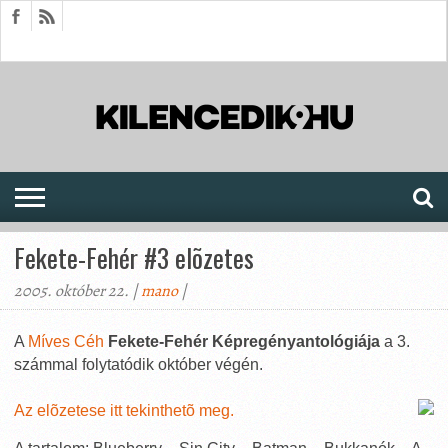
HÍREK
CIKKEK
MEGJELENÉSEK
AKTUÁLIS
SAJTÓARCHÍVUM
FÓRUM
SOROZATOK
Fekete-Fehér #3 elõzetes
2005. október 22. |
mano
|
A
Míves Céh
Fekete-Fehér Képregényantológiája
a 3.
számmal folytatódik október végén.
Az elõzetese itt tekinthetõ meg.