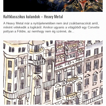
Kultklasszikus kalandok – Heavy Metal
A Heavy Metal már a nyitójelenetében nem árul zsákbamacskát arról,
miként vélekedik a logikáról. Amikor ugyanis a világűrből egy Corvette
pottyan a Földre, az nemhogy nem ég szénné, de...