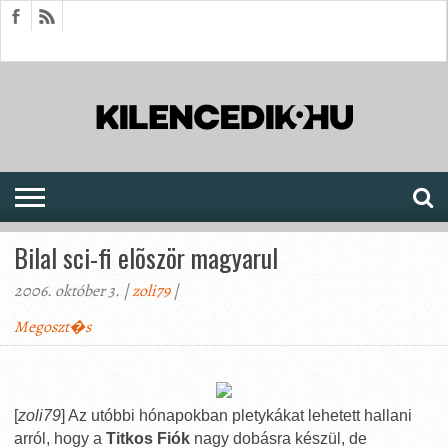
HÍREK
CIKKEK
MEGJELENÉSEK
AKTUÁLIS
SAJTÓARCHÍVUM
FÓRUM
SOROZATOK
Bilal sci-fi elõször magyarul
2006. október 3. |
zoli79
|
Megoszt�s
[
zoli79
] Az utóbbi hónapokban pletykákat lehetett hallani
arról, hogy a
Titkos Fiók
nagy dobásra készül, de