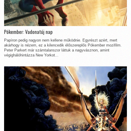
Pókember: Vadonatúj nap
Papíron pedig nagyon nem kellene működnie. Egyrészt azért, mert
akárhogy is nézem, ez a kilencedik élőszereplős Pókember mozifilm.
Peter Parkert már számtalanszor láttuk a nagyvásznon, amint
végighálóhintázza New Yorkot...