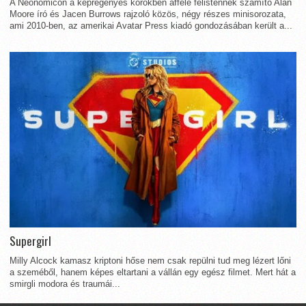
A Neonomicon a képregényes körökben afféle félistennek számító Alan
Moore író és Jacen Burrows rajzoló közös, négy részes minisorozata,
ami 2010-ben, az amerikai Avatar Press kiadó gondozásában került a...
Supergirl
Milly Alcock kamasz kriptoni hőse nem csak repülni tud meg lézert lőni
a szeméből, hanem képes eltartani a vállán egy egész filmet. Mert hát a
smirgli modora és traumái...