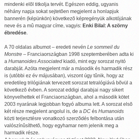
mindenki elõl titkolja tervét. Egészen eddig, ugyanis
néhány napja sokat sejtetõen megjelent a honlapjuk
bannerén (képünkön) következõ képregényük alkotójának
neve és a mû magyar címe, vagyis:
Enki Bilal: A szörny
ébredése
.
A 70 oldalas albumot – eredeti nevén
Le sommeil du
Monstre
– Franciaországban 1998 szeptemberében adta ki
a
Humanoides Associated
kiadó, mint egy sorozat nyitó
darabját. Azóta megjelent már a második és harmadik rész
is (utóbbi ez év májusában), viszont úgy tûnik, hogy az
eredetileg trilógiának tervezett sorozat tetralógiává bõvül a
következõ évben. A sorozat eddigi darabjai nagy sikert
könyvelhettek el Franciaországban, ahol a második kötet
2003 nyarának legjobban fogyó albuma lett. A sorozat elsõ
két része megjelent angolul is, de a
DC
és
Humanoids
közti terjesztésre vonatkozó szerzõdés felbontása után
valószínûsíthetõ, hogy egyhamar nem jelenik meg a
harmadik része.