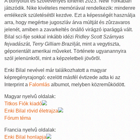
A bonyolult és szövevényes történet 2023. New Yorkában
játszódik. Nike kivételes memóriával rendelkezik: mindenre
emlékezik születésétõl kezdve. Ezt a képességét használja
arra, hogy megértse jugoszláv árva múltját és zûrzavaros
jelenét, amiben a zavarkeltés önálló virágzó iparággá vált.
Bilal sci-fije sokkal inkább idézi
Ridley Scott Szárnyas
fejvadász
át,
Terry Gilliam Brazil
ját, mint a vegytiszta,
géporientált amerikai mûveket. Története ugyanannyira
szól jelenünkrõl, mint a képzeletbeli jövõrõl.
Enki Bilal nevével már találkozhatott a magyar
képregényrajongó: ezelött másfél évtizede adta ki az
Interprint a
Falomlás
albumot, melyben közremûködött.
Magyar nyelvû oldalak:
Titkos Fiók kiadó
Enki Bilal rövid életrajza
Fórum téma
Francia nyelvû oldalak:
Enki Bilal honlapja