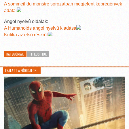
A sommeil du monstre sorozatban megjelent képregények
adatai
Angol nyelvû oldalak:
A Humanoids angol nyelvû kiadása
Kritika az elsõ részrõl
KATEGÓRIÁK:
TITKOS FIÓK
EZALATT A FŐOLDALON…