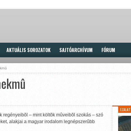
AKTUÁLIS SOROZATOK
SAJTÓARCHÍVUM
FÓRUM
ekmû
emekmû
EZALAT
ek regényeibõl – mint költõk mûveibõl szokás – szó
eket, alakjai a magyar irodalom legnépszerûbb