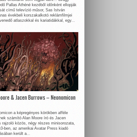
dő Pallas Athéné kezéből időnként ellopják
sát című televízió műsor, Sas István
nas évekbeli korszakalkotó reklámfilmjei
enedő atlaszokkal és kariatidákkal, egy...
Moore & Jacen Burrows – Neonomicon
omicon a képregényes körökben afféle
nnek számító Alan Moore író és Jacen
 rajzoló közös, négy részes minisorozata,
0-ben, az amerikai Avatar Press kiadó
sában került a...