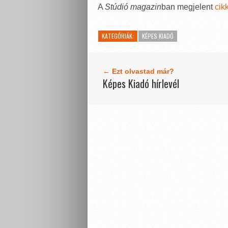
A
Stúdió magazin
ban megjelent
cik
KATEGÓRIÁK:
KÉPES KIADÓ
← Ezt olvastad már?
Képes Kiadó hírlevél