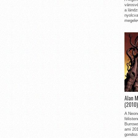
városvé
a lándz
nyolcva
megelev
Alan 
(2010)
A Neon
féliste
Burrows
ami 201
gondozá