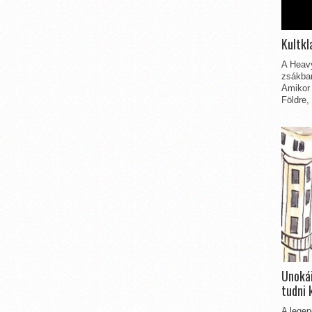
Kultkl
A Heavy
zsákbam
Amikor 
Földre,
Unokái
tudni 
A legen