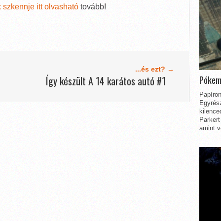
k szkennje itt olvasható
tovább!
...és ezt? →
Pókem
Így készült A 14 karátos autó #1
Papíron
Egyrész
kilence
Parkert
amint v