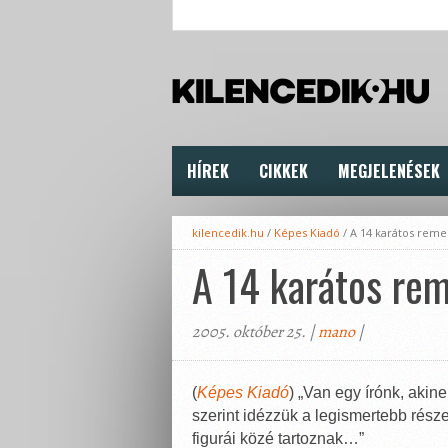
HÍREK
CIKKEK
MEGJELENÉSEK
kilencedik.hu
/
Képes Kiadó
/
A 14 karátos rem
A 14 karátos r
2005. október 25. |
mano
|
(
Képes Kiadó
) „Van egy írónk, akin
szerint idézzük a legismertebb rész
figurái közé tartoznak…”