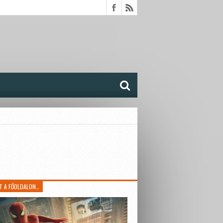
T A FŐOLDALON…