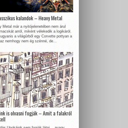
asszikus kalandok – Heavy Metal
 Metal már a nyitójelenetében nem árul
acskát arról, miként vélekedik a logikáról.
ugyanis a világűrből egy Corvette pottyan a
 az nemhogy nem ég szénné, de...
nk is olvasni fogják – Amit a falakról
kell
dás Unokáink sem fogják látni… avagy