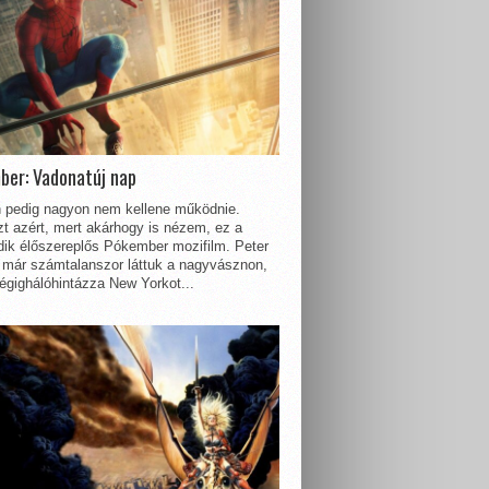
ber: Vadonatúj nap
 pedig nagyon nem kellene működnie.
t azért, mert akárhogy is nézem, ez a
dik élőszereplős Pókember mozifilm. Peter
 már számtalanszor láttuk a nagyvásznon,
égighálóhintázza New Yorkot...