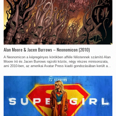
Alan Moore & Jacen Burrows – Neonomicon (2010)
A Neonomicon a képregényes körökben afféle félistennek számító Alan
Moore író és Jacen Burrows rajzoló közös, négy részes minisorozata,
ami 2010-ben, az amerikai Avatar Press kiadó gondozásában került a...