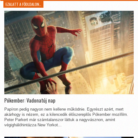
EZALATT A FŐOLDALON…
Pókember: Vadonatúj nap
Papíron pedig nagyon nem kellene működnie. Egyrészt azért, mert
akárhogy is nézem, ez a kilencedik élőszereplős Pókember mozifilm.
Peter Parkert már számtalanszor láttuk a nagyvásznon, amint
végighálóhintázza New Yorkot...