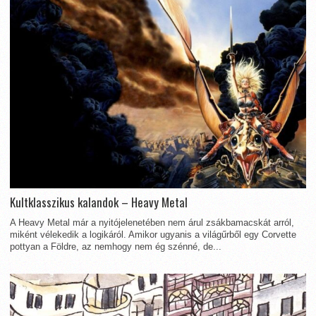
Kultklasszikus kalandok – Heavy Metal
A Heavy Metal már a nyitójelenetében nem árul zsákbamacskát arról,
miként vélekedik a logikáról. Amikor ugyanis a világűrből egy Corvette
pottyan a Földre, az nemhogy nem ég szénné, de...