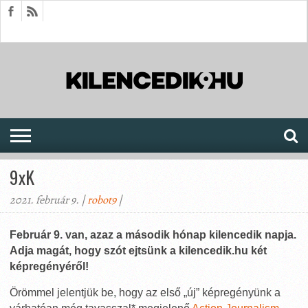
HÍREK
CIKKEK
MEGJELENÉSEK
AKTUÁLIS
SAJTÓARCHÍVUM
FÓRUM
SOROZATOK
9xK
2021. február 9. |
robot9
|
Február 9. van, azaz a második hónap kilencedik napja.
Adja magát, hogy szót ejtsünk a kilencedik.hu két
képregényéről!
Örömmel jelentjük be, hogy az első „új” képregényünk a