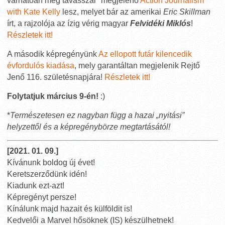
várhatóan még tavasszal* megjelenő
Action Journalism
with Kate Kelly
lesz, melyet bár az amerikai
Eric Skillman
írt, a rajzolója az ízig vérig magyar
Felvidéki Miklós
!
Részletek itt!
A második képregényünk
Az ellopott futár kilencedik
évfordulós kiadása
, mely garantáltan megjelenik Rejtő
Jenő 116. születésnapjára!
Részletek itt!
Folytatjuk március 9-én!
:)
*
Természetesen ez nagyban függ a hazai „nyitási”
helyzettől és a képregénybörze megtartásától!
[2021. 01. 09.]
Kívánunk boldog új évet!
Keretszerződünk idén!
Kiadunk ezt-azt!
Képregényt persze!
Kínálunk majd hazait és külföldit is!
Kedvelői a Marvel hősöknek (IS) készülhetnek!