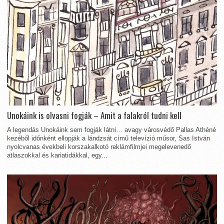
Unokáink is olvasni fogják – Amit a falakról tudni kell
A legendás Unokáink sem fogják látni… avagy városvédő Pallas Athéné
kezéből időnként ellopják a lándzsát című televízió műsor, Sas István
nyolcvanas évekbeli korszakalkotó reklámfilmjei megelevenedő
atlaszokkal és kariatidákkal, egy...