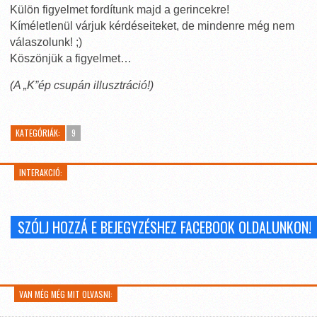
Külön figyelmet fordítunk majd a gerincekre!
Kíméletlenül várjuk kérdéseiteket, de mindenre még nem
válaszolunk! ;)
Köszönjük a figyelmet…
(A „K”ép csupán illusztráció!)
KATEGÓRIÁK:
9
INTERAKCIÓ:
SZÓLJ HOZZÁ E BEJEGYZÉSHEZ FACEBOOK OLDALUNKON!
VAN MÉG MÉG MIT OLVASNI: