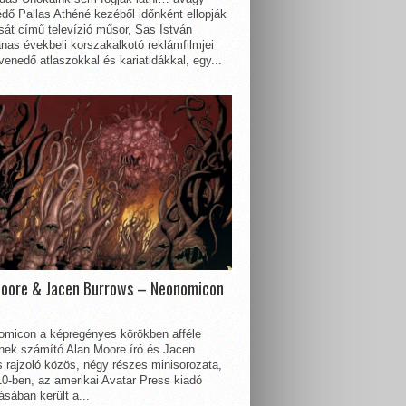
dő Pallas Athéné kezéből időnként ellopják
sát című televízió műsor, Sas István
nas évekbeli korszakalkotó reklámfilmjei
enedő atlaszokkal és kariatidákkal, egy...
Moore & Jacen Burrows – Neonomicon
omicon a képregényes körökben afféle
nnek számító Alan Moore író és Jacen
 rajzoló közös, négy részes minisorozata,
0-ben, az amerikai Avatar Press kiadó
sában került a...