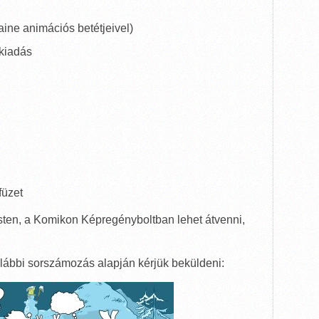
aine animációs betétjeivel)
kiadás
füzet
ten, a Komikon Képregényboltban lehet átvenni,
 alábbi sorszámozás alapján kérjük beküldeni: