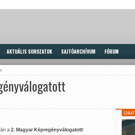
AKTUÁLIS SOROZATOK
SAJTÓARCHÍVUM
FÓRUM
tt
gényválogatott
EZALAT
ván a
2. Magyar Képregényválogatott
!