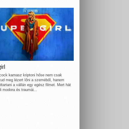
irl
lcock kamasz kriptoni hőse nem csak
 tud meg lézert lőni a szeméből, hanem
ltartani a vállán egy egész filmet. Mert hát
li modora és traumái...