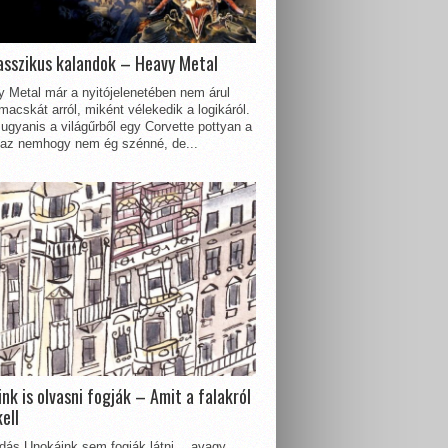
asszikus kalandok – Heavy Metal
 Metal már a nyitójelenetében nem árul
acskát arról, miként vélekedik a logikáról.
ugyanis a világűrből egy Corvette pottyan a
 az nemhogy nem ég szénné, de...
nk is olvasni fogják – Amit a falakról
kell
dás Unokáink sem fogják látni… avagy