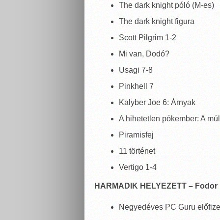
The dark knight póló (M-es)
The dark knight figura
Scott Pilgrim 1-2
Mi van, Dodó?
Usagi 7-8
Pinkhell 7
Kalyber Joe 6: Árnyak
A hihetetlen pókember: A múl
Piramisfej
11 történet
Vertigo 1-4
HARMADIK HELYEZETT – Fodor P
Negyedéves PC Guru előfize