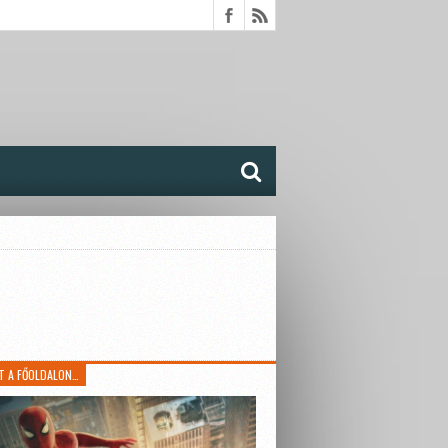
T A FŐOLDALON…