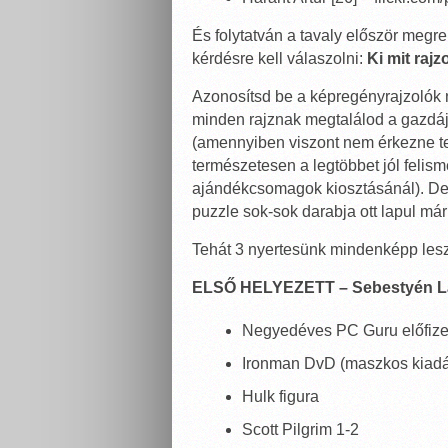
És folytatván a tavaly először megr
kérdésre kell válaszolni:
Ki mit rajz
Azonosítsd be a képregényrajzolók n
minden rajznak megtalálod a gazdá
(amennyiben viszont nem érkezne tel
természetesen a legtöbbet jól felis
ajándékcsomagok kiosztásánál). De,
puzzle sok-sok darabja ott lapul már
Tehát 3 nyertesünk mindenképp lesz, 
ELSŐ HELYEZETT – Sebestyén L
Negyedéves PC Guru előfize
Ironman DvD (maszkos kiad
Hulk figura
Scott Pilgrim 1-2