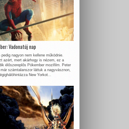
ber: Vadonatúj nap
 pedig nagyon nem kellene működnie.
t azért, mert akárhogy is nézem, ez a
dik élőszereplős Pókember mozifilm. Peter
 már számtalanszor láttuk a nagyvásznon,
égighálóhintázza New Yorkot...