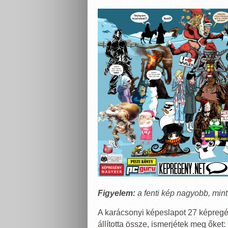
Figyelem:
a fenti kép nagyobb, min
A karácsonyi képeslapot 27 képreg
állította össze, ismerjétek meg őket: