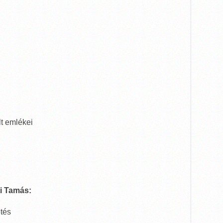
t emlékei
 Tamás:
tés