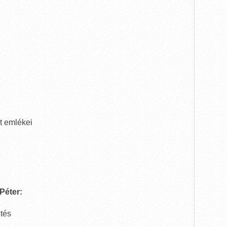
t emlékei
éter:
tés