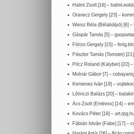
Halmi Zsolt [16] – halmi.eold
Oravecz Gergely [23] – kom
Weisz Béla (Bélabátyó) [6] 
Gáspár Tamás [5] – gaspart
Fórizs Gergely [15] – forig.b
Pásztor Tamás (Tomster) [21
Pilcz Roland (Kalyber) [22] –
Molnár Gábor [7] – cobayanig
Kemenes Iván [19] – vojteko
Lőrinczi Balázs [20] – balaki
Ács Zsolt (Emtrexx) [14] – e
Kovács Péter [18] – art.rpg.
Fábián István (Fabe) [17] – 
Haránt Artúr [26] – flickr.com