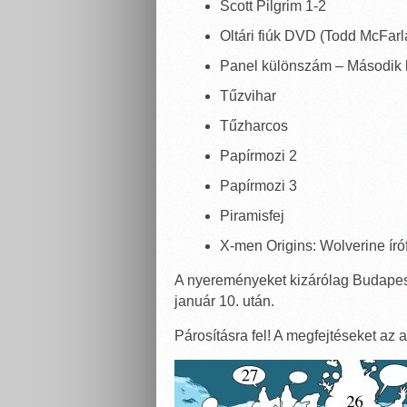
Scott Pilgrim 1-2
Oltári fiúk DVD (Todd McFarl
Panel különszám – Második 
Tűzvihar
Tűzharcos
Papírmozi 2
Papírmozi 3
Piramisfej
X-men Origins: Wolverine író
A nyereményeket kizárólag Budapes
január 10. után.
Párosításra fel! A megfejtéseket az