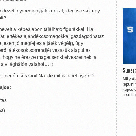
endezett nyereményjátékunkat, idén is csak egy
olt?
eveit a képeslapon található figurákkal! Ha
ját, értékes ajándékcsomagokkal gazdagodhatsz
jesen jó megfejtés a játék végéig, úgy
merő játékosok sorrendjét vesszük alapul az
 hogy ne érezze magát senki elveszettnek, a
 a világhálón valahol… ;)
Superg
megéri játszani! Na, de mit is lehet nyerni?
Milly A
repülni
ajos:
képes e
a smirg
tés
ás)