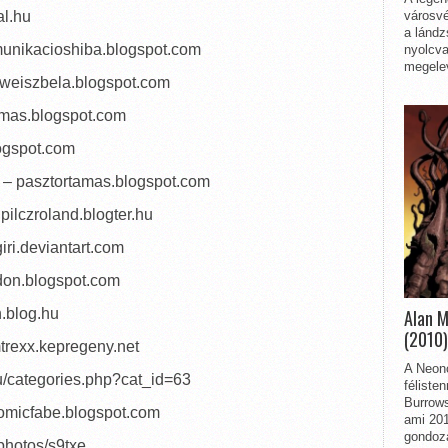
városvé
al.hu
a lándz
munikacioshiba.blogspot.com
nyolcva
megelev
– weiszbela.blogspot.com
amas.blogspot.com
logspot.com
] – pasztortamas.blogspot.com
 pilczroland.blogter.hu
iri.deviantart.com
don.blogspot.com
n.blog.hu
Alan 
(2010)
mtrexx.kepregeny.net
A Neon
hu/categories.php?cat_id=63
féliste
Burrows
comicfabe.blogspot.com
ami 201
gondozá
/photos/s9txe