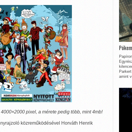
Pókem
Papíron
Egyrész
kilence
Parkert
amint v
t 4000×2000 pixel, a mérete pedig több, mint 4mb!
ényrajzoló közreműködésével Horváth Henrik