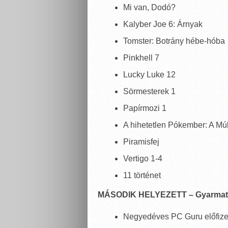
Mi van, Dodó?
Kalyber Joe 6: Árnyak
Tomster: Botrány hébe-hóba
Pinkhell 7
Lucky Luke 12
Sörmesterek 1
Papírmozi 1
A hihetetlen Pókember: A Múl
Piramisfej
Vertigo 1-4
11 történet
MÁSODIK HELYEZETT – Gyarmati
Negyedéves PC Guru előfize