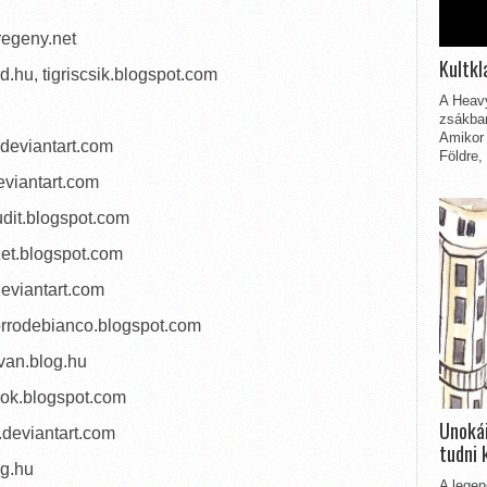
regeny.net
Kultkl
d.hu, tigriscsik.blogspot.com
A Heavy
zsákbam
Amikor 
.deviantart.com
Földre,
viantart.com
udit.blogspot.com
zet.blogspot.com
deviantart.com
zorrodebianco.blogspot.com
tvan.blog.hu
orok.blogspot.com
Unokái
i.deviantart.com
tudni 
og.hu
A legen