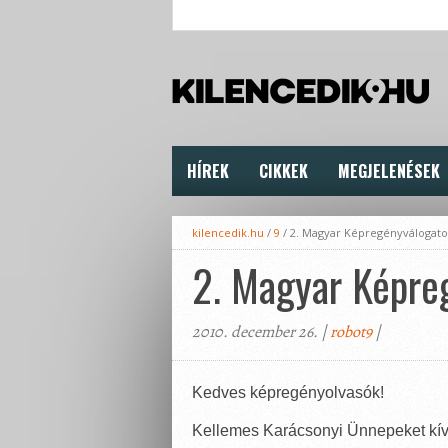
HÍREK
CIKKEK
MEGJELENÉSEK
kilencedik.hu
/
9
/
2. Magyar Képregényválogato
2. Magyar Képre
2010. december 26. |
robot9
|
Kedves képregényolvasók!
Kellemes Karácsonyi Ünnepeket kí