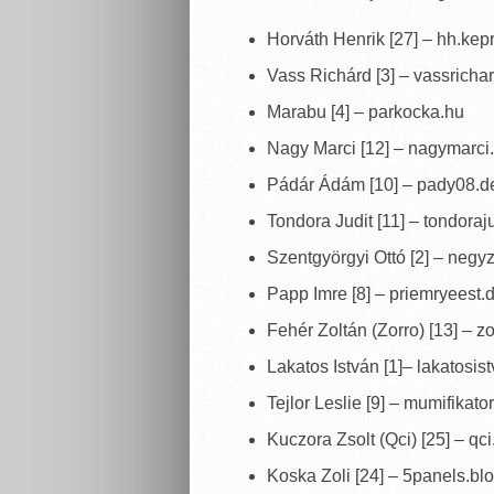
Horváth Henrik [27] – hh.kep
Vass Richárd [3] – vassrichar
Marabu [4] – parkocka.hu
Nagy Marci [12] – nagymarci
Pádár Ádám [10] – pady08.de
Tondora Judit [11] – tondoraj
Szentgyörgyi Ottó [2] – negy
Papp Imre [8] – priemryeest.
Fehér Zoltán (Zorro) [13] – 
Lakatos István [1]– lakatosis
Tejlor Leslie [9] – mumifikat
Kuczora Zsolt (Qci) [25] – qc
Koska Zoli [24] – 5panels.bl