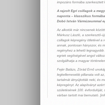
impozáns formába szerkesztett 
A rajzolt Egri csillagok a me
naponta – klasszikus formában
Dobó István Vármúzeummal e
Az alkotók már nincsenek közöttü
Márkusz László, a szerkesztő-új
csillagok képregény ötletével a r
annak, pontosan hányszor, és mi
regényhez a lehető legnagyobb 
egriek segítségével angol változ
szolgálhatja a magyar történelem 
Fejér Balázs, Zórád Ernő unokáj
legkellemesebb pillanata volt a
tartalmát átnyújtották neki, és m
képregényt. Az alapítványt azért
születésének 100. évfordulóját, 
várban tartott mai bemutató. [inf