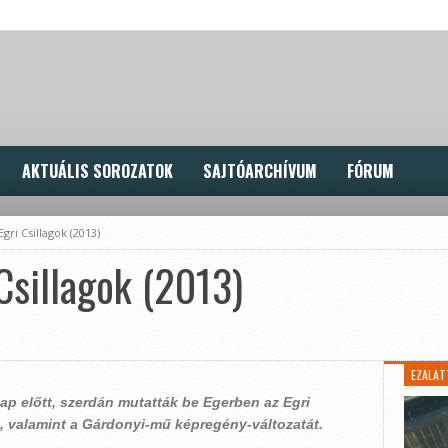
AKTUÁLIS SOROZATOK
SAJTÓARCHÍVUM
FÓRUM
gri Csillagok (2013)
 Csillagok (2013)
EZALAT
p előtt, szerdán mutatták be Egerben az Egri
, valamint a Gárdonyi-mű képregény-változatát.