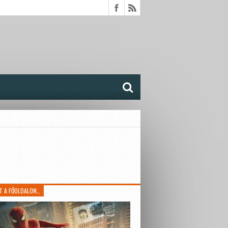
T A FŐOLDALON…