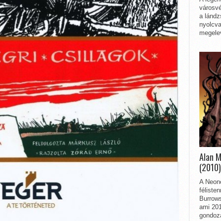
városvé
a lándz
nyolcva
megelev
Alan 
(2010)
A Neon
féliste
Burrows
ami 201
gondozá