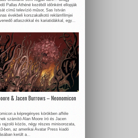
dő Pallas Athéné kezéből időnként ellopják
sát című televízió műsor, Sas István
nas évekbeli korszakalkotó reklámfilmjei
enedő atlaszokkal és kariatidákkal, egy...
Moore & Jacen Burrows – Neonomicon
omicon a képregényes körökben afféle
nnek számító Alan Moore író és Jacen
 rajzoló közös, négy részes minisorozata,
0-ben, az amerikai Avatar Press kiadó
sában került a...