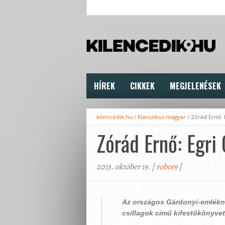
HÍREK
CIKKEK
MEGJELENÉSEK
kilencedik.hu
/
Klasszikus magyar
/
Zórád Ernő: E
Zórád Ernő: Egri
2013. október 19. |
robot9
|
Az országos Gárdonyi-emlékna
csillagok című kifestőkönyvet