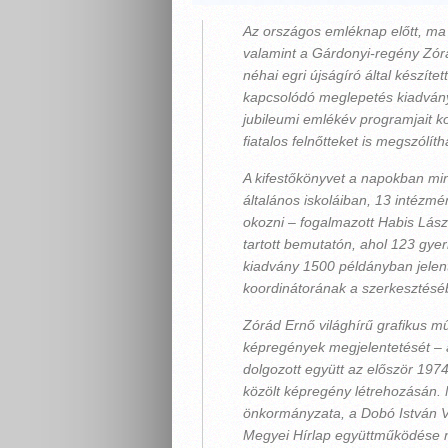
Az országos emléknap előtt, ma 
valamint a Gárdonyi-regény Zór
néhai egri újságíró által készít
kapcsolódó meglepetés kiadvány
jubileumi emlékév programjait k
fiatalos felnőtteket is megszólít
A kifestőkönyvet a napokban m
általános iskoláiban, 13 intéz
okozni – fogalmazott Habis Lás
tartott bemutatón, ahol 123 gyer
kiadvány 1500 példányban jele
koordinátorának a szerkesztésé
Zórád Ernő világhírű grafikus mű
képregények megjelentetését – az
dolgozott együtt az először 197
közölt képregény létrehozásán.
önkormányzata, a Dobó István Vá
Megyei Hírlap együttműködése 