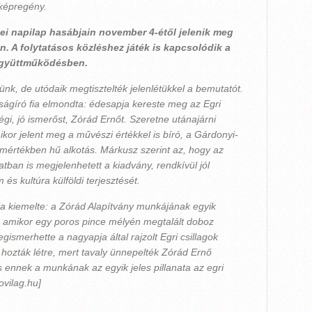
képregény.
gyei napilap hasábjain november 4-étől jelenik meg
. A folytatásos közléshez játék is kapcsolódik a
gyüttműködésben.
nk, de utódaik megtisztelték jelenlétükkel a bemutatót.
ságíró fia elmondta: édesapja kereste meg az Egri
égi, jó ismerőst, Zórád Ernőt. Szeretne utánajárni
kor jelent meg a művészi értékkel is bíró, a Gárdonyi-
mértékben hű alkotás. Márkusz szerint az, hogy az
atban is megjelenhetett a kiadvány, rendkívül jól
és kultúra külföldi terjesztését.
a kiemelte: a Zórád Alapítvány munkájának egyik
z, amikor egy poros pince mélyén megtalált doboz
egismerhette a nagyapja által rajzolt Egri csillagok
 hozták létre, mert tavaly ünnepelték Zórád Ernő
s ennek a munkának az egyik jeles pillanata az egri
ovilag.hu]