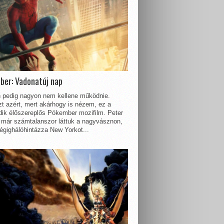
ber: Vadonatúj nap
 pedig nagyon nem kellene működnie.
t azért, mert akárhogy is nézem, ez a
dik élőszereplős Pókember mozifilm. Peter
 már számtalanszor láttuk a nagyvásznon,
égighálóhintázza New Yorkot...