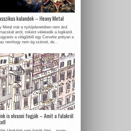
asszikus kalandok – Heavy Metal
 Metal már a nyitójelenetében nem árul
acskát arról, miként vélekedik a logikáról.
ugyanis a világűrből egy Corvette pottyan a
 az nemhogy nem ég szénné, de...
nk is olvasni fogják – Amit a falakról
kell
dás Unokáink sem fogják látni… avagy