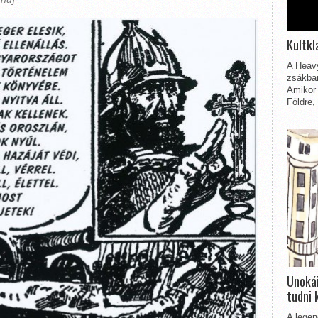
Kultkl
A Heavy
zsákbam
Amikor 
Földre,
Unokái
tudni 
A legen