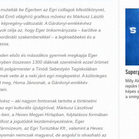
mutatták be Egerben az Egri csillagok kifestőkönyvet,
ád Ernő világhírű grafikus művész és Márkusz László
ett képregény-változatát. A Gárdonyi-emlékévhez
ok célja az, hogy Eger önkormányzata – karöltve a
oordináló szakemberekkel – a legkisebbeket és a
hassa.
inden elsős és másodikos gyermek megkapja Eger
ményben összesen 1300 diáknak szeretnénk ezzel örömet
zló polgármester a Tinódi Sebestyén Tagiskolában
Superg
mek vette át a neki járó egri meglepetést. A különleges
Milly A
nt meg, Homa Jánosnak, a Gárdonyi-emlékév
repülni
ben.
képes e
a smirg
vész – aki nagyon fontosnak tartotta a történelmi
 egri kulturális újságíróval, Márkusz Lászlóval
4-ben, a Heves Megyei Hírlapban, folytatásos formában
 Most a jogutódok kezdeményezésére, Eger
rmúzeum, az Egri Turisztikai Kft., valamint a Heves
nyomán nemcsak magyarul, de angolul is olvasható az