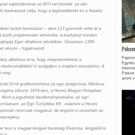
zat sajtóreferense az MTI-vel közölte: az idei
kiadványok célja, hogy a legkisebbeket és a fiatalos
lában tartott bemutatón – ahol 123 gyermek vette át a
s László polgármester elmondta: a kiadványt minden
kapja Eger általános iskoláiban. Összesen 1300
Pókem
t okozni – fogalmazott.
Papíron
vány alkalmas arra, hogy megszerettesse a
Egyrész
 kedvcsinálóként is szolgáljon a majdani olvasáshoz. A
kilence
t meg.
Parkert
amint v
órád Ernő grafikusművész az egri újságíróval, Márkusz
épregény először 1974-ben, a Heves Megyei Hírlapban,
g. Most a jogutódok kezdeményezésére, az egri
múzeum, az Egri Turisztikai Kft., valamint a Heves
nyomán nemcsak magyarul, de angolul is olvasható az
képregény.
ger lesz a magyar-lengyel barátság fővárosa, lengyelül is
.hu]