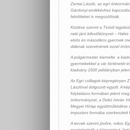
Zentai László, az egri önkormány
Gárdonyi-emlékévhez kapcsolódó 
felnőtteket is megszólítsák.
Közlése szerint a Tinódi tagisko
neki járó kifestőkönyvet – Habi
elsős és másodikos gyermek meg
diáknak szeretnének ezzel öröme
A polgármester kiemelte: a kiad
gyermekekkel a vár történetét és
kiadvány 1500 példányban jelen
Az Egri csillagok-képregényen Z
Lászlóval dolgozott együtt. A k
folytatásos formában jelent me
önkormányzat, a Dobó István Vár
Megyei Hírlap együttműködése 
impozáns formába szerkesztett 
A tervek szerint jövőre, mikor E
megjelentetik a képregényt. [mti