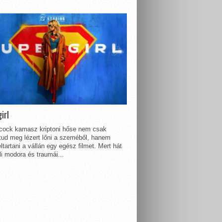
irl
lcock kamasz kriptoni hőse nem csak
 tud meg lézert lőni a szeméből, hanem
ltartani a vállán egy egész filmet. Mert hát
li modora és traumái...