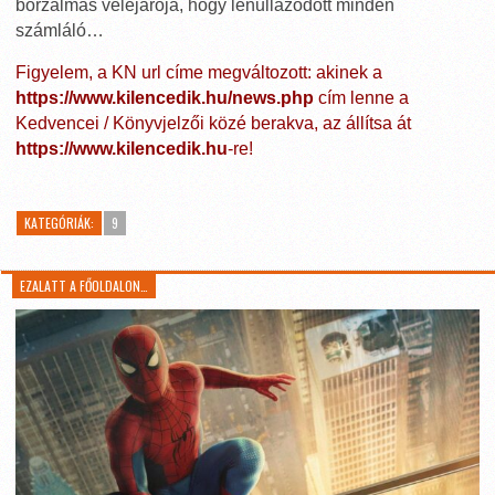
borzalmas velejárója, hogy lenullázódott minden
számláló…
Figyelem, a KN url címe megváltozott: akinek a
https://www.kilencedik.hu/news.php
cím lenne a
Kedvencei / Könyvjelzői közé berakva, az állítsa át
https://www.kilencedik.hu
-re!
KATEGÓRIÁK:
9
EZALATT A FŐOLDALON…