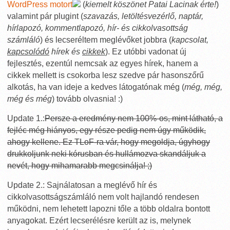
WordPress motort
(
kiemelt köszönet Patai Lacinak érte!
)
valamint pár plugint (
szavazás, letöltésvezérlő, naptár,
hírlapozó, kommentlapozó, hír- és cikkolvasottság
számláló
) és lecseréltem meglévőket jobbra (
kapcsolat,
kapcsolódó
hírek és
cikkek
). Ez utóbbi vadonat új
fejlesztés, ezentúl nemcsak az egyes hírek, hanem a
cikkek mellett is csokorba lesz szedve pár hasonszőrű
alkotás, ha van ideje a kedves látogatónak még (
még, még,
még és még
) tovább olvasnia! :)
Update 1.:
Persze a eredmény nem 100%-os, mint látható, a
fejléc még hiányos, egy része pedig nem úgy működik,
ahogy kellene. Ez TLoF-ra vár, hogy megoldja, úgyhogy
drukkoljunk neki kórusban és hullámozva skandáljuk a
nevét, hogy mihamarabb megcsinálja! ;)
Update 2.: Sajnálatosan a meglévő hír és
cikkolvasottságszámláló nem volt hajlandó rendesen
működni, nem lehetett lapozni tőle a több oldalra bontott
anyagokat. Ezért lecserélésre került az is, melynek