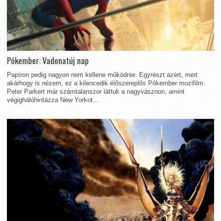
Pókember: Vadonatúj nap
Papíron pedig nagyon nem kellene működnie. Egyrészt azért, mert
akárhogy is nézem, ez a kilencedik élőszereplős Pókember mozifilm.
Peter Parkert már számtalanszor láttuk a nagyvásznon, amint
végighálóhintázza New Yorkot...