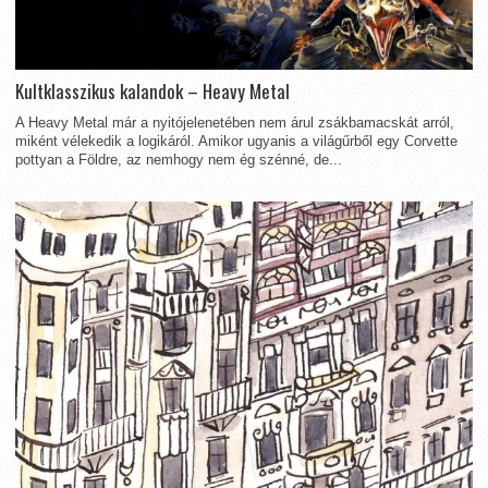
Kultklasszikus kalandok – Heavy Metal
A Heavy Metal már a nyitójelenetében nem árul zsákbamacskát arról,
miként vélekedik a logikáról. Amikor ugyanis a világűrből egy Corvette
pottyan a Földre, az nemhogy nem ég szénné, de...