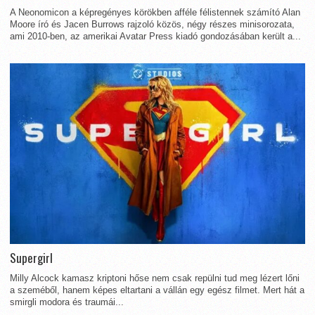
A Neonomicon a képregényes körökben afféle félistennek számító Alan
Moore író és Jacen Burrows rajzoló közös, négy részes minisorozata,
ami 2010-ben, az amerikai Avatar Press kiadó gondozásában került a...
Supergirl
Milly Alcock kamasz kriptoni hőse nem csak repülni tud meg lézert lőni
a szeméből, hanem képes eltartani a vállán egy egész filmet. Mert hát a
smirgli modora és traumái...