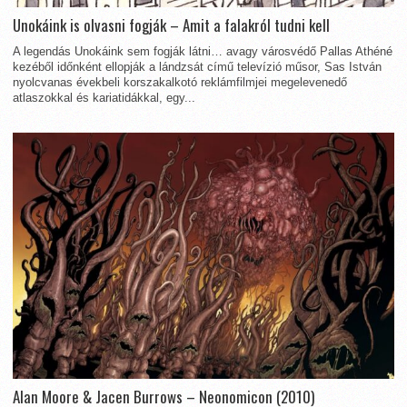
Unokáink is olvasni fogják – Amit a falakról tudni kell
A legendás Unokáink sem fogják látni… avagy városvédő Pallas Athéné
kezéből időnként ellopják a lándzsát című televízió műsor, Sas István
nyolcvanas évekbeli korszakalkotó reklámfilmjei megelevenedő
atlaszokkal és kariatidákkal, egy...
Alan Moore & Jacen Burrows – Neonomicon (2010)