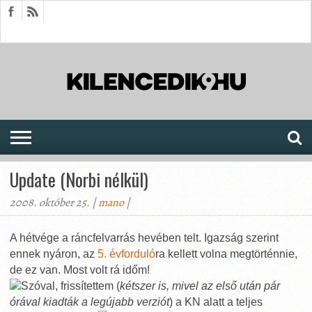
HÍREK
CIKKEK
MEGJELENÉSEK
AKTUÁLIS
SAJTÓARCHÍVUM
FÓRUM
SOROZATOK
Update (Norbi nélkül)
2008. október 25. |
mano
|
A hétvége a ráncfelvarrás hevében telt. Igazság szerint
ennek nyáron, az
5. évforduló
ra kellett volna megtörténnie,
de ez van. Most volt rá időm!
Szóval, frissítettem (
kétszer is, mivel az első után pár
órával kiadták a legújabb verziót
) a KN alatt a teljes