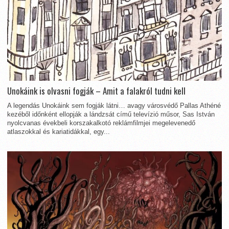
Unokáink is olvasni fogják – Amit a falakról tudni kell
A legendás Unokáink sem fogják látni… avagy városvédő Pallas Athéné
kezéből időnként ellopják a lándzsát című televízió műsor, Sas István
nyolcvanas évekbeli korszakalkotó reklámfilmjei megelevenedő
atlaszokkal és kariatidákkal, egy...