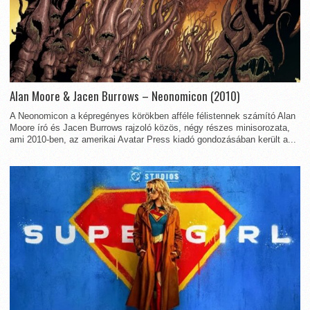
Alan Moore & Jacen Burrows – Neonomicon (2010)
A Neonomicon a képregényes körökben afféle félistennek számító Alan
Moore író és Jacen Burrows rajzoló közös, négy részes minisorozata,
ami 2010-ben, az amerikai Avatar Press kiadó gondozásában került a...