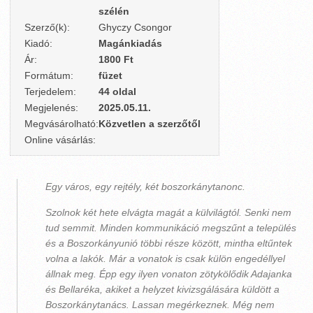
szélén
Szerző(k):
Ghyczy Csongor
Kiadó:
Magánkiadás
Ár:
1800 Ft
Formátum:
füzet
Terjedelem:
44 oldal
Megjelenés:
2025.05.11.
Megvásárolható:
Közvetlen a szerzőtől
Online vásárlás:
Egy város, egy rejtély, két boszorkánytanonc.
Szolnok két hete elvágta magát a külvilágtól. Senki nem
tud semmit. Minden kommunikáció megszűnt a település
és a Boszorkányunió többi része között, mintha eltűntek
volna a lakók. Már a vonatok is csak külön engedéllyel
állnak meg. Épp egy ilyen vonaton zötykölődik Adajanka
és Bellaréka, akiket a helyzet kivizsgálására küldött a
Boszorkánytanács. Lassan megérkeznek. Még nem