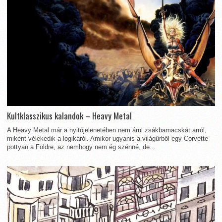
Kultklasszikus kalandok – Heavy Metal
A Heavy Metal már a nyitójelenetében nem árul zsákbamacskát arról,
miként vélekedik a logikáról. Amikor ugyanis a világűrből egy Corvette
pottyan a Földre, az nemhogy nem ég szénné, de...