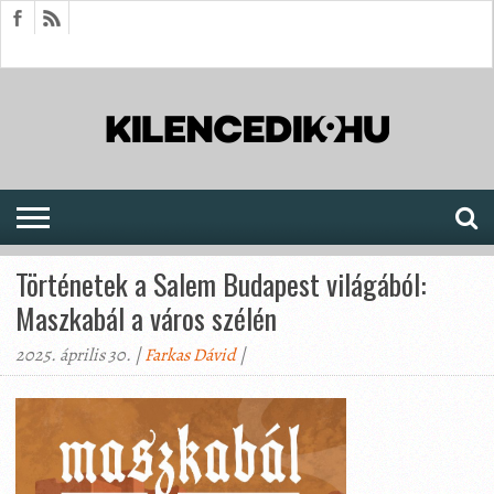
HÍREK
CIKKEK
MEGJELENÉSEK
AKTUÁLIS
SAJTÓARCHÍVUM
FÓRUM
SOROZATOK
Történetek a Salem Budapest világából:
Maszkabál a város szélén
2025. április 30. |
Farkas Dávid
|