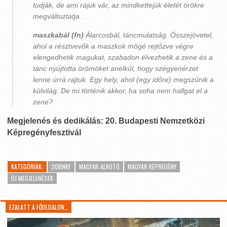
tudják, de ami rájuk vár, az mindkettejük életét örökre
megváltoztatja.
maszkabál (fn)
Álarcosbál, táncmulatság. Összejövetel,
ahol a résztvevők a maszkok mögé rejtőzve végre
elengedhetik magukat, szabadon élvezhetik a zene és a
tánc nyújtotta örömöket anélkül, hogy szégyenérzet
lenne úrrá rajtuk. Egy hely, ahol (egy időre) megszűnik a
külvilág. De mi történik akkor, ha soha nem hallgat el a
zene?
Megjelenés és dedikálás: 20. Budapesti Nemzetközi
Képregényfesztivál
KATEGÓRIÁK:
20BNKF
MAGYAR ALKOTÓ
MAGYAR KÉPREGÉNY
ÚJ MEGJELENÉSEK
EZALATT A FŐOLDALON…