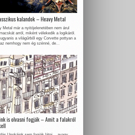
asszikus kalandok – Heavy Metal
 Metal már a nyitójelenetében nem árul
acskát arról, miként vélekedik a logikáról.
ugyanis a világűrből egy Corvette pottyan a
 az nemhogy nem ég szénné, de...
nk is olvasni fogják – Amit a falakról
kell
dás Unokáink sem fogják látni… avagy