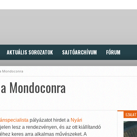
AKTUÁLIS SOROZATOK
SAJTÓARCHÍVUM
FÓRUM
t a Mondoconra
t a Mondoconra
EZALAT
ánspecialista
pályázatot hirdet a
Nyári
elen lesz a rendezvényen, és az ott kiállítandó
séhez keres arra alkalmas művészeket. A