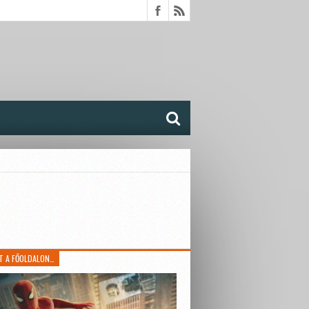
T A FŐOLDALON…