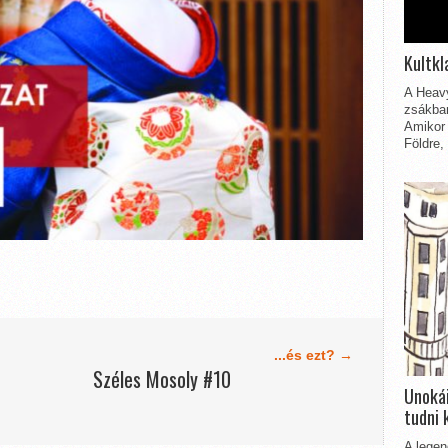
Kultkl
A Heavy
zsákbam
Amikor 
Földre,
...és ezt? →
Széles Mosoly #10
Unokái
tudni 
A legen