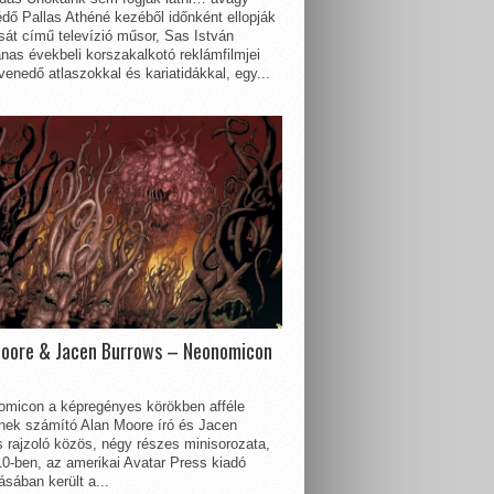
dő Pallas Athéné kezéből időnként ellopják
sát című televízió műsor, Sas István
nas évekbeli korszakalkotó reklámfilmjei
enedő atlaszokkal és kariatidákkal, egy...
Moore & Jacen Burrows – Neonomicon
omicon a képregényes körökben afféle
nnek számító Alan Moore író és Jacen
 rajzoló közös, négy részes minisorozata,
0-ben, az amerikai Avatar Press kiadó
sában került a...