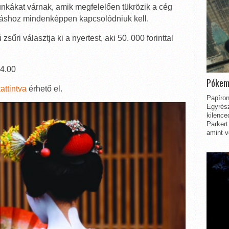
nkákat várnak, amik megfelelően tükrözik a cég
azáshoz mindenképpen kapcsolódniuk kell.
sűri választja ki a nyertest, aki 50. 000 forinttal
24.00
Pókem
attintva
érhető el.
Papíron
Egyrész
kilence
Parkert
amint v