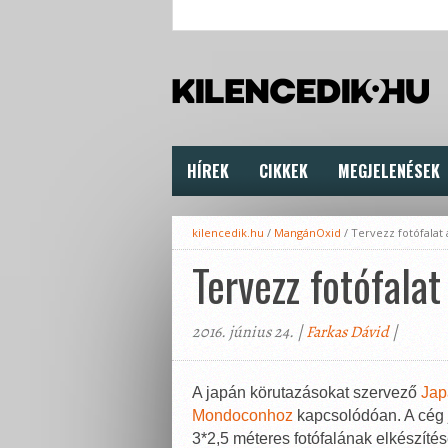
HÍREK
CIKKEK
MEGJELENÉSEK
kilencedik.hu
/
MangánOxid
/
Tervezz fotófala
Tervezz fotófala
2016. június 24. |
Farkas Dávid
|
A japán körutazásokat szervező
Jap
Mondoconhoz
kapcsolódóan. A cég j
3*2,5 méteres fotófalának elkészíté