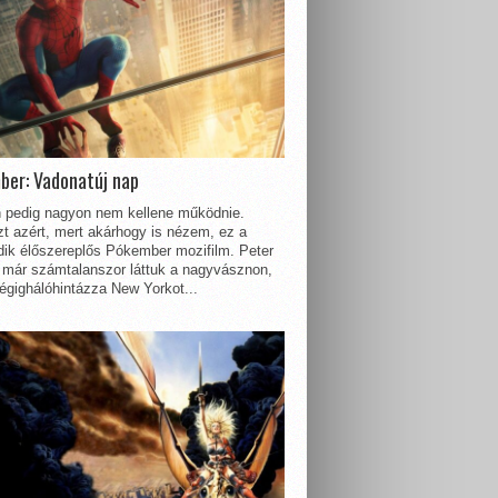
ber: Vadonatúj nap
 pedig nagyon nem kellene működnie.
t azért, mert akárhogy is nézem, ez a
dik élőszereplős Pókember mozifilm. Peter
 már számtalanszor láttuk a nagyvásznon,
égighálóhintázza New Yorkot...