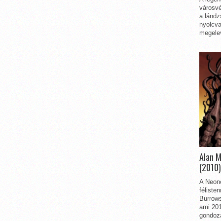
városvé
a lándz
nyolcva
megelev
Alan 
(2010)
A Neon
féliste
Burrows
ami 201
gondozá