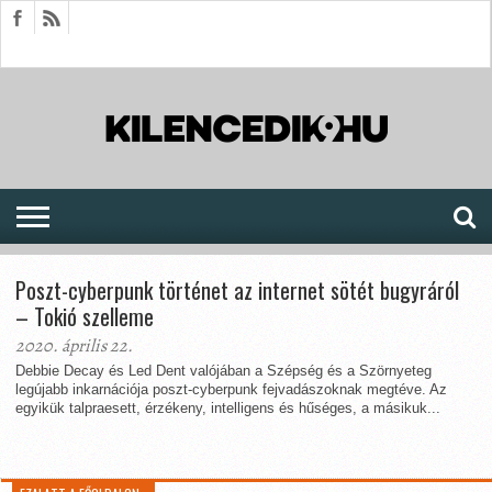
HÍREK
CIKKEK
MEGJELENÉSEK
AKTUÁLIS
SAJTÓARCHÍVUM
FÓRUM
SOROZATOK
Poszt-cyberpunk történet az internet sötét bugyráról
– Tokió szelleme
2020. április 22.
Debbie Decay és Led Dent valójában a Szépség és a Szörnyeteg
legújabb inkarnációja poszt-cyberpunk fejvadászoknak megtéve. Az
egyikük talpraesett, érzékeny, intelligens és hűséges, a másikuk...