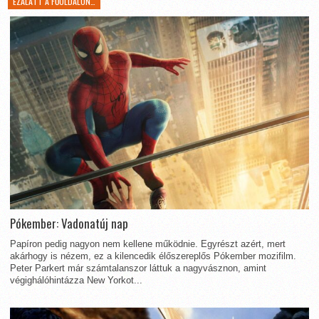
EZALATT A FŐOLDALON…
Pókember: Vadonatúj nap
Papíron pedig nagyon nem kellene működnie. Egyrészt azért, mert
akárhogy is nézem, ez a kilencedik élőszereplős Pókember mozifilm.
Peter Parkert már számtalanszor láttuk a nagyvásznon, amint
végighálóhintázza New Yorkot...