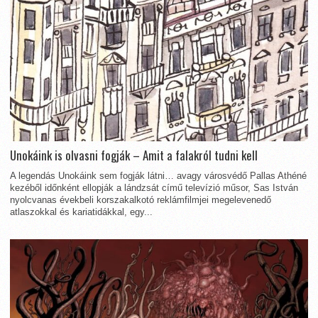
Unokáink is olvasni fogják – Amit a falakról tudni kell
A legendás Unokáink sem fogják látni… avagy városvédő Pallas Athéné
kezéből időnként ellopják a lándzsát című televízió műsor, Sas István
nyolcvanas évekbeli korszakalkotó reklámfilmjei megelevenedő
atlaszokkal és kariatidákkal, egy...