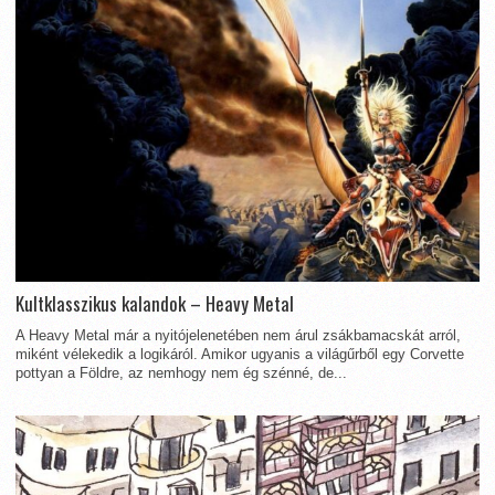
Kultklasszikus kalandok – Heavy Metal
A Heavy Metal már a nyitójelenetében nem árul zsákbamacskát arról,
miként vélekedik a logikáról. Amikor ugyanis a világűrből egy Corvette
pottyan a Földre, az nemhogy nem ég szénné, de...