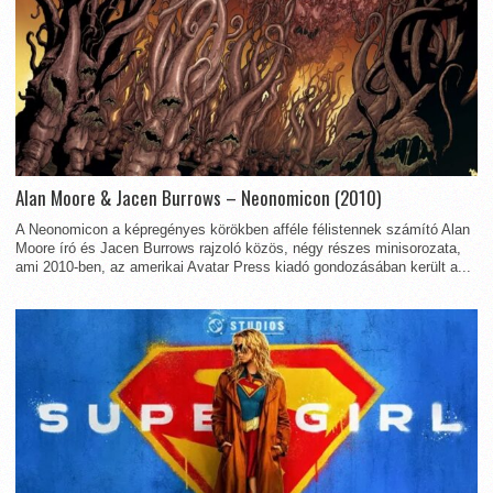
Alan Moore & Jacen Burrows – Neonomicon (2010)
A Neonomicon a képregényes körökben afféle félistennek számító Alan
Moore író és Jacen Burrows rajzoló közös, négy részes minisorozata,
ami 2010-ben, az amerikai Avatar Press kiadó gondozásában került a...