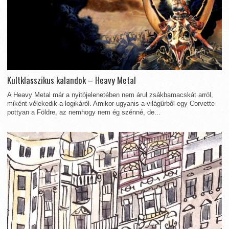
Kultklasszikus kalandok – Heavy Metal
A Heavy Metal már a nyitójelenetében nem árul zsákbamacskát arról,
miként vélekedik a logikáról. Amikor ugyanis a világűrből egy Corvette
pottyan a Földre, az nemhogy nem ég szénné, de...