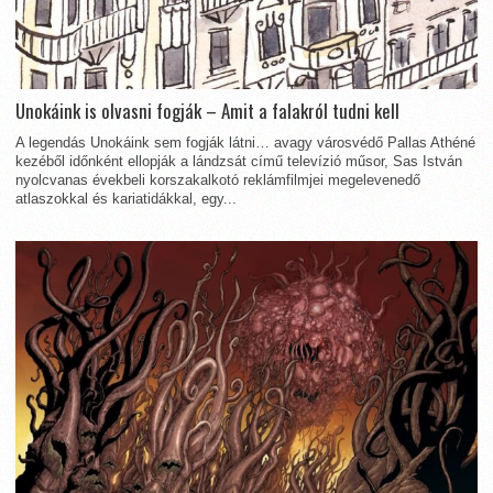
Unokáink is olvasni fogják – Amit a falakról tudni kell
A legendás Unokáink sem fogják látni… avagy városvédő Pallas Athéné
kezéből időnként ellopják a lándzsát című televízió műsor, Sas István
nyolcvanas évekbeli korszakalkotó reklámfilmjei megelevenedő
atlaszokkal és kariatidákkal, egy...