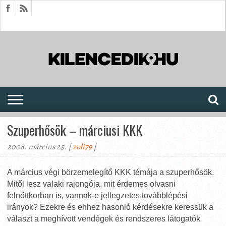
HÍREK
CIKKEK
MEGJELENÉSEK
AKTUÁLIS
SAJTÓARCHÍVUM
FÓRUM
SOROZATOK
Szuperhősök – márciusi KKK
2008. március 25. |
zoli79
|
A március végi börzemelegítő KKK témája a szuperhősök.
Mitől lesz valaki rajongója, mit érdemes olvasni
felnőttkorban is, vannak-e jellegzetes továbblépési
irányok?
Ezekre és ehhez hasonló kérdésekre keressük a
választ a meghívott vendégek és rendszeres látogatók