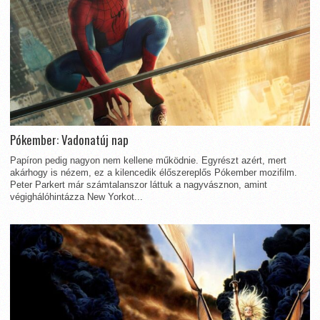
Pókember: Vadonatúj nap
Papíron pedig nagyon nem kellene működnie. Egyrészt azért, mert
akárhogy is nézem, ez a kilencedik élőszereplős Pókember mozifilm.
Peter Parkert már számtalanszor láttuk a nagyvásznon, amint
végighálóhintázza New Yorkot...