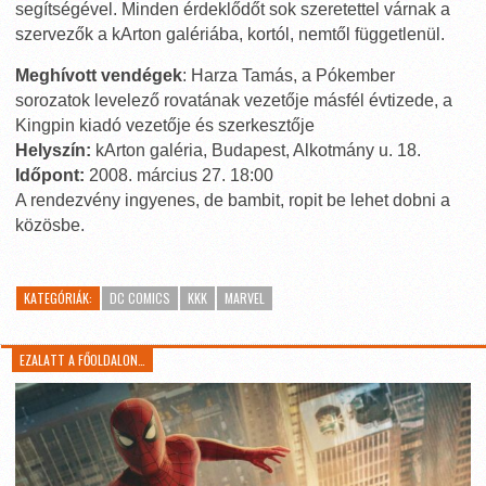
segítségével. Minden érdeklődőt sok szeretettel várnak a
szervezők a kArton galériába, kortól, nemtől függetlenül.
Meghívott vendégek
: Harza Tamás, a Pókember
sorozatok levelező rovatának vezetője másfél évtizede, a
Kingpin kiadó vezetője és szerkesztője
Helyszín:
kArton galéria, Budapest, Alkotmány u. 18.
Időpont:
2008. március 27. 18:00
A rendezvény ingyenes, de bambit, ropit be lehet dobni a
közösbe.
KATEGÓRIÁK:
DC COMICS
KKK
MARVEL
EZALATT A FŐOLDALON…