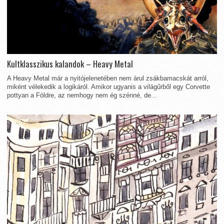
Kultklasszikus kalandok – Heavy Metal
A Heavy Metal már a nyitójelenetében nem árul zsákbamacskát arról,
miként vélekedik a logikáról. Amikor ugyanis a világűrből egy Corvette
pottyan a Földre, az nemhogy nem ég szénné, de...