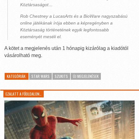
Köztársaságot…
Rob Chestney a LucasArts és a BioWare nagyszabású
online játékának írója ebben a képregényben a
Köztársaság történetének egyik legfontosabb
eseményét meséli el.
A kötet a megjelenés után 1 hónapig kizárólag a kiadótól
vásárolható meg.
KATEGÓRIÁK:
STAR WARS
SZUKITS
ÚJ MEGJELENÉSEK
EZALATT A FŐOLDALON…