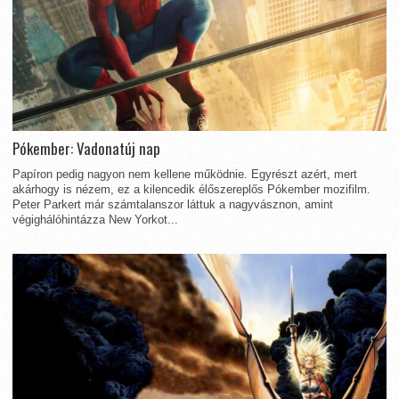
Pókember: Vadonatúj nap
Papíron pedig nagyon nem kellene működnie. Egyrészt azért, mert
akárhogy is nézem, ez a kilencedik élőszereplős Pókember mozifilm.
Peter Parkert már számtalanszor láttuk a nagyvásznon, amint
végighálóhintázza New Yorkot...