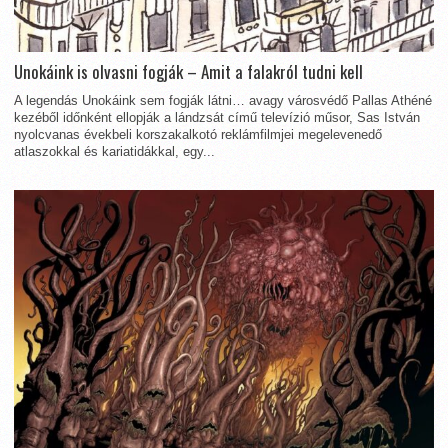
Unokáink is olvasni fogják – Amit a falakról tudni kell
A legendás Unokáink sem fogják látni… avagy városvédő Pallas Athéné
kezéből időnként ellopják a lándzsát című televízió műsor, Sas István
nyolcvanas évekbeli korszakalkotó reklámfilmjei megelevenedő
atlaszokkal és kariatidákkal, egy...