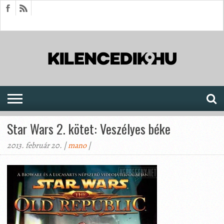
HÍREK
CIKKEK
MEGJELENÉSEK
AKTUÁLIS
SAJTÓARCHÍVUM
FÓRUM
SOROZATOK
Star Wars 2. kötet: Veszélyes béke
2013. február 20. |
mano
|