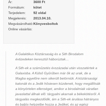
Ár:
3600 Ft
Formátum:
kötet
Terjedelem:
92 oldal
Megjelenés:
2013.04.10.
Megvásárolható:
Könyvesboltok
Online vásárlás:
A Galaktikus Köztársaság és a Sith Birodalom
évtizedeken keresztül háborúztak…
A Sith-ek a száműzetés évszázadai után visszatértek a
Galaxisba. A Külső Gyűrűben már ők az urak, de a
Magba egyelőre nem sikerült betörniük. A köztársasági
katonák és a Jedik hősiesen küzdenek, hogy megállítsák
a könyörtelen ellenséget, amikor a birodalmiak váratlan
javaslattal állnak elõ: tárgyalni akarnak a békekötésről. A
tárgyalás megkezdődik, ám a Sith-ek árulása hátrányos
és baljós helyzetbe hozza a Jediket, és az egész