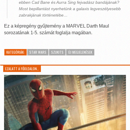
ebben Cad Bane és Aurra Sing fejvadász bandájának?
Most bepillantást nyerhetünk a galaxis legveszélyesebb
zabrakjának történetébe…
Ez a képregény gyűjtemény a MARVEL Darth Maul
sorozatának 1-5. számát foglalja magában.
KATEGÓRIÁK:
STAR WARS
SZUKITS
ÚJ MEGJELENÉSEK
EZALATT A FŐOLDALON…