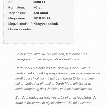
Ár:
4590 Ft
Formátum:
kötet
Terjedelem:
128 oldal
Megjelenés:
2018.03.14.
Megvásárolható:
Könyvesboltok
Online vásárlás:
Sötétséggel átitatva, gyűlöletben, félelemben és
haragban nőtt fel, és gyilkolásra tanították!
Darth Maul a titokzatos Sith Nagyúr, Darth Sidious
tanítványaként sokáig árnyékban élt, de most napvilágra
kerül bosszúval teli múltja! Ez a harag története, ami
akkor szabadult el, amikor Darth Maul felkészült az
általa annyira gyűlölt Jedikkel való első találkozásra.
Egy Jedi padavant rejtélyes erők ejtenek fogságba, de
Maul miért keresi őt oly elszántan? És mi a szerepe