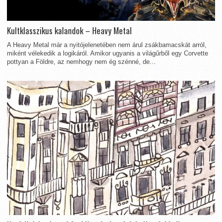
Kultklasszikus kalandok – Heavy Metal
A Heavy Metal már a nyitójelenetében nem árul zsákbamacskát arról,
miként vélekedik a logikáról. Amikor ugyanis a világűrből egy Corvette
pottyan a Földre, az nemhogy nem ég szénné, de...