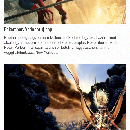
Pókember: Vadonatúj nap
Papíron pedig nagyon nem kellene működnie. Egyrészt azért, mert
akárhogy is nézem, ez a kilencedik élőszereplős Pókember mozifilm.
Peter Parkert már számtalanszor láttuk a nagyvásznon, amint
végighálóhintázza New Yorkot...