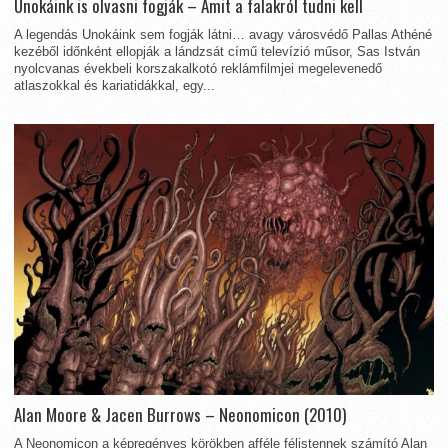
Unokáink is olvasni fogják – Amit a falakról tudni kell
A legendás Unokáink sem fogják látni… avagy városvédő Pallas Athéné
kezéből időnként ellopják a lándzsát című televízió műsor, Sas István
nyolcvanas évekbeli korszakalkotó reklámfilmjei megelevenedő
atlaszokkal és kariatidákkal, egy...
Alan Moore & Jacen Burrows – Neonomicon (2010)
A Neonomicon a képregényes körökben afféle félistennek számító Alan