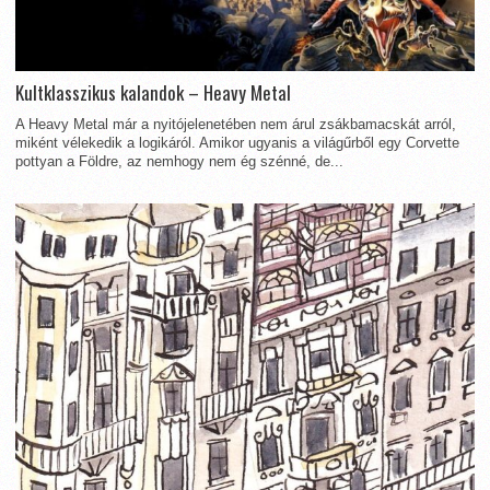
Kultklasszikus kalandok – Heavy Metal
A Heavy Metal már a nyitójelenetében nem árul zsákbamacskát arról,
miként vélekedik a logikáról. Amikor ugyanis a világűrből egy Corvette
pottyan a Földre, az nemhogy nem ég szénné, de...