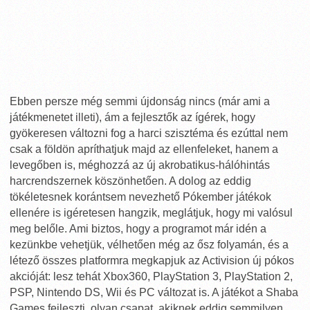
Ebben persze még semmi újdonság nincs (már ami a
játékmenetet illeti), ám a fejlesztők az ígérek, hogy
gyökeresen változni fog a harci szisztéma és ezúttal nem
csak a földön apríthatjuk majd az ellenfeleket, hanem a
levegőben is, méghozzá az új akrobatikus-hálóhintás
harcrendszernek köszönhetően. A dolog az eddig
tökéletesnek korántsem nevezhető Pókember játékok
ellenére is igéretesen hangzik, meglátjuk, hogy mi valósul
meg belőle. Ami biztos, hogy a programot már idén a
kezünkbe vehetjük, vélhetően még az ősz folyamán, és a
létező összes platformra megkapjuk az Activision új pókos
akcióját: lesz tehát Xbox360, PlayStation 3, PlayStation 2,
PSP, Nintendo DS, Wii és PC változat is. A játékot a Shaba
Games fejleszti, olyan csapat, akiknek eddig semmilyen