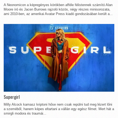
A Neonomicon a képregényes körökben afféle félistennek számító Alan
Moore író és Jacen Burrows rajzoló közös, négy részes minisorozata,
ami 2010-ben, az amerikai Avatar Press kiadó gondozásában került a...
Supergirl
Milly Alcock kamasz kriptoni hőse nem csak repülni tud meg lézert lőni
a szeméből, hanem képes eltartani a vállán egy egész filmet. Mert hát a
smirgli modora és traumái...