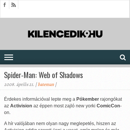
HÍREK
CIKKEK
MEGJELENÉSEK
AKTUÁLIS
SAJTÓARCHÍVUM
FÓRUM
SOROZATOK
Spider-Man: Web of Shadows
2008. április 21. |
bateman
|
Érdekes információval lepte meg a
Pókember
rajongókat
az
Activision
az éppen most zajló new yorki
ComicCon
-
on.
A hír valójában nem olyan nagy meglepetés, hiszen az