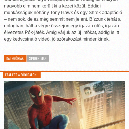
nagyobb cím nem került ki a kezei közül. Eddigi
munkásságuk néhány Tony Hawk és egy Shrek adaptáció
– nem sok, de ez még semmit nem jelent. Bízzunk tehát a
dologban, hátha végre összejön egy igazán ütős, igazán
élvezetes Pók-játék. Amíg várjuk az új infókat, addig is itt
egy kedvcsináló videó, jó szórakozást mindenkinek.
KATEGÓRIÁK:
SPIDER-MAN
EZALATT A FŐOLDALON…