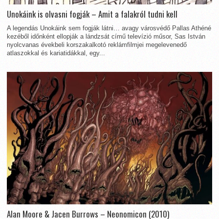
Unokáink is olvasni fogják – Amit a falakról tudni kell
A legendás Unokáink sem fogják látni… avagy városvédő Pallas Athéné
kezéből időnként ellopják a lándzsát című televízió műsor, Sas István
nyolcvanas évekbeli korszakalkotó reklámfilmjei megelevenedő
atlaszokkal és kariatidákkal, egy...
Alan Moore & Jacen Burrows – Neonomicon (2010)