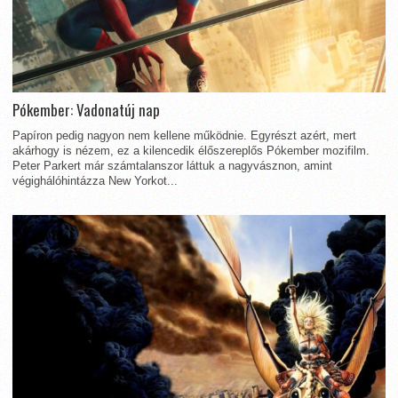
Pókember: Vadonatúj nap
Papíron pedig nagyon nem kellene működnie. Egyrészt azért, mert
akárhogy is nézem, ez a kilencedik élőszereplős Pókember mozifilm.
Peter Parkert már számtalanszor láttuk a nagyvásznon, amint
végighálóhintázza New Yorkot...