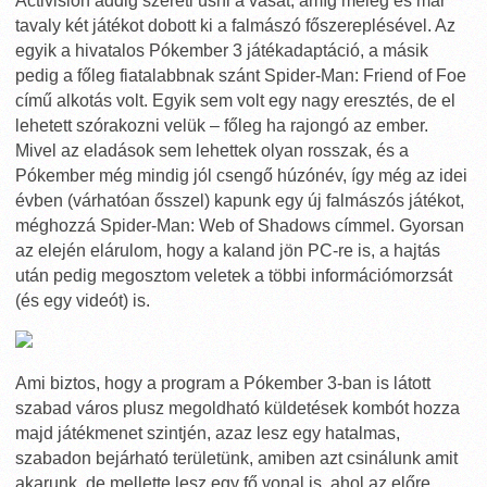
Activision addig szereti üsni a vasat, amíg meleg és már
tavaly két játékot dobott ki a falmászó főszereplésével. Az
egyik a hivatalos Pókember 3 játékadaptáció, a másik
pedig a főleg fiatalabbnak szánt Spider-Man: Friend of Foe
című alkotás volt. Egyik sem volt egy nagy eresztés, de el
lehetett szórakozni velük – főleg ha rajongó az ember.
Mivel az eladások sem lehettek olyan rosszak, és a
Pókember még mindig jól csengő húzónév, így még az idei
évben (várhatóan ősszel) kapunk egy új falmászós játékot,
méghozzá Spider-Man: Web of Shadows címmel. Gyorsan
az elején elárulom, hogy a kaland jön PC-re is, a hajtás
után pedig megosztom veletek a többi információmorzsát
(és egy videót) is.
Ami biztos, hogy a program a Pókember 3-ban is látott
szabad város plusz megoldható küldetések kombót hozza
majd játékmenet szintjén, azaz lesz egy hatalmas,
szabadon bejárható területünk, amiben azt csinálunk amit
akarunk, de mellette lesz egy fő vonal is, ahol az előre