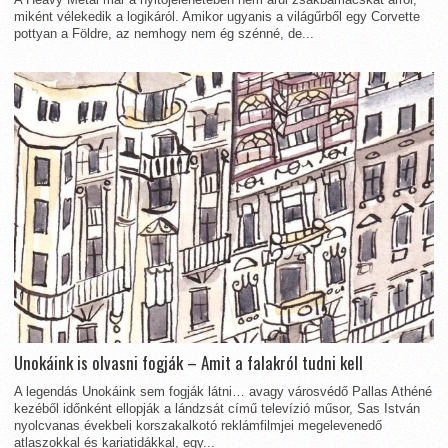
miként vélekedik a logikáról. Amikor ugyanis a világűrből egy Corvette
pottyan a Földre, az nemhogy nem ég szénné, de...
Unokáink is olvasni fogják – Amit a falakról tudni kell
A legendás Unokáink sem fogják látni… avagy városvédő Pallas Athéné
kezéből időnként ellopják a lándzsát című televízió műsor, Sas István
nyolcvanas évekbeli korszakalkotó reklámfilmjei megelevenedő
atlaszokkal és kariatidákkal, egy...