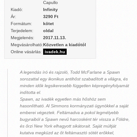
Capullo
Kiadó:
Infinity
Ár:
3290 Ft
Formátum:
kötet
Terjedelem:
oldal
Megjelenés:
2017.11.13.
Megvásárolható:
Közvetlen a kiadótól
Online vásárlás:
ivadek.hu
A legendás író és rajzoló, Todd McFarlane a Spawn
sorozattal egy ikonikus antihőst szabadított a világra, és
minden idők legsikeresebb független képregényfolyamát
indította el.
Spawn, az ivadék egyetlen más hőshöz sem
hasonlítható. Al Simmons kormányzati ügynökkel a saját
emberei végeztek. Feltámadva a pokol legmélyebb
bugyraiból a Spawn nevű harcosként tér vissza a Földre,
és őrzi New York elhagyott sikátorait. Saját múltját
kutatva megküzd az őt feltámasztó sötét erőkkel,