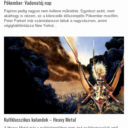
Pókember: Vadonatúj nap
Papíron pedig nagyon nem kellene működnie. Egyrészt azért, mert
akárhogy is nézem, ez a kilencedik élőszereplős Pókember mozifilm.
Peter Parkert már számtalanszor láttuk a nagyvásznon, amint
végighálóhintázza New Yorkot...
Kultklasszikus kalandok – Heavy Metal
A Heavy Metal már a nyitójelenetében nem árul zsákbamacskát arról,