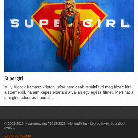
Supergirl
Milly Alcock kamasz kriptoni hőse nem csak repülni tud meg lézert lőni
a szeméből, hanem képes eltartani a vállán egy egész filmet. Mert hát a
smirgli modora és traumái...
© 2003-2013. kepregeny.net / 2013-2026. kilencedik.hu - képregények és a többi
nyolc...
Fel, fel és tovább!