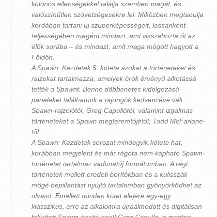
különös ellenségekkel találja szemben magát, és
valószínűtlen szövetségesekre lel. Miközben megtanulja
kordában tartani új szuperképességeit, lassanként
teljességében megérti mindazt, ami visszahozta őt az
élők sorába – és mindazt, amit maga mögött hagyott a
Földön.
A Spawn: Kezdetek 5. kötete azokat a történeteket és
rajzokat tartalmazza, amelyek örök érvényű alkotássá
tették a Spawnt. Benne döbbenetes kidolgozású
paneleket találhatunk a rajongók kedvencévé vált
Spawn-rajzolótól, Greg Capullótól, valamint izgalmas
történeteket a Spawn megteremtőjétől, Todd McFarlane-
től.
A Spawn: Kezdetek sorozat mindegyik kötete hat,
korábban megjelent és már régóta nem kapható Spawn-
történetet tartalmaz vadonatúj formátumban. A régi
történetek mellett eredeti borítókban és a kulisszák
mögé bepillantást nyújtó tartalomban gyönyörködhet az
olvasó. Emellett minden kötet elejére egy-egy
klasszikus, erre az alkalomra újraálmodott és digitálisan