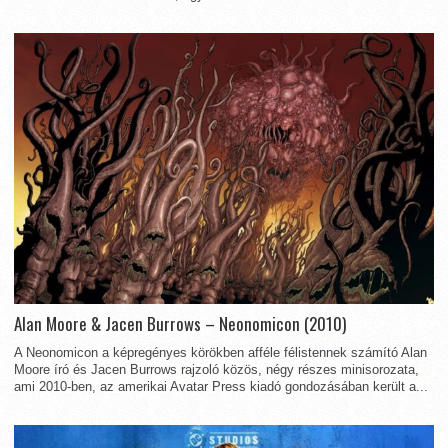
Alan Moore & Jacen Burrows – Neonomicon (2010)
A Neonomicon a képregényes körökben afféle félistennek számító Alan
Moore író és Jacen Burrows rajzoló közös, négy részes minisorozata,
ami 2010-ben, az amerikai Avatar Press kiadó gondozásában került a...