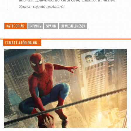
felújított Spawn-borító kerül Greg Capullo, a mesteri
Spawn-rajzoló asztaláról.
KATEGÓRIÁK:
INFINITY
SPAWN
ÚJ MEGJELENÉSEK
EZALATT A FŐOLDALON…