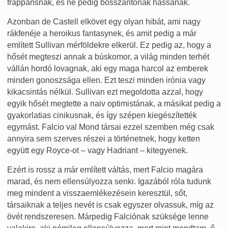
frappánsnak, és ne pedig bosszantónak hassanak.
Azonban de Castell elkövet egy olyan hibát, ami nagy
rákfenéje a heroikus fantasynek, és amit pedig a már
említett Sullivan mérföldekre elkerül. Ez pedig az, hogy a
hősét megteszi annak a búskomor, a világ minden terhét
vállán hordó lovagnak, aki egy maga harcol az emberek
minden gonoszsága ellen. Ezt teszi minden irónia vagy
kikacsintás nélkül. Sullivan ezt megoldotta azzal, hogy
egyik hősét megtette a naiv optimistának, a másikat pedig a
gyakorlatias cinikusnak, és így szépen kiegészítették
egymást. Falcio val Mond társai ezzel szemben még csak
annyira sem szerves részei a történetnek, hogy ketten
együtt egy Royce-ot – vagy Hadriant – kitegyenek.
Ezért is rossz a már említett váltás, mert Falcio magára
marad, és nem ellensúlyozza senki. Igazából róla tudunk
meg mindent a visszaemlékezésein keresztül, sőt,
társaiknak a teljes nevét is csak egyszer olvassuk, míg az
övét rendszeresen. Márpedig Falciónak szüksége lenne