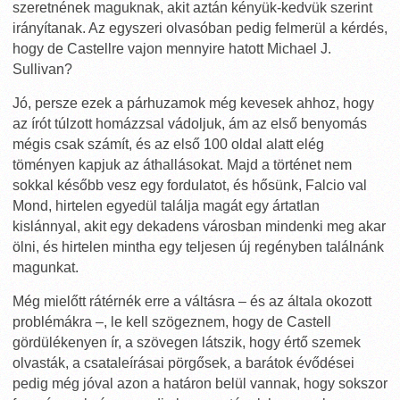
szeretnének maguknak, akit aztán kényük-kedvük szerint
irányítanak. Az egyszeri olvasóban pedig felmerül a kérdés,
hogy de Castellre vajon mennyire hatott Michael J.
Sullivan?
Jó, persze ezek a párhuzamok még kevesek ahhoz, hogy
az írót túlzott homázzsal vádoljuk, ám az első benyomás
mégis csak számít, és az első 100 oldal alatt elég
töményen kapjuk az áthallásokat. Majd a történet nem
sokkal később vesz egy fordulatot, és hősünk, Falcio val
Mond, hirtelen egyedül találja magát egy ártatlan
kislánnyal, akit egy dekadens városban mindenki meg akar
ölni, és hirtelen mintha egy teljesen új regényben találnánk
magunkat.
Még mielőtt rátérnék erre a váltásra – és az általa okozott
problémákra –, le kell szögeznem, hogy de Castell
gördülékenyen ír, a szövegen látszik, hogy értő szemek
olvasták, a csataleírásai pörgősek, a barátok évődései
pedig még jóval azon a határon belül vannak, hogy sokszor