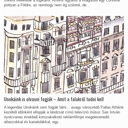
miként vélekedik a logikáról. Amikor ugyanis a világűrből egy Corvette
pottyan a Földre, az nemhogy nem ég szénné, de...
Unokáink is olvasni fogják – Amit a falakról tudni kell
A legendás Unokáink sem fogják látni… avagy városvédő Pallas Athéné
kezéből időnként ellopják a lándzsát című televízió műsor, Sas István
nyolcvanas évekbeli korszakalkotó reklámfilmjei megelevenedő
atlaszokkal és kariatidákkal, egy...