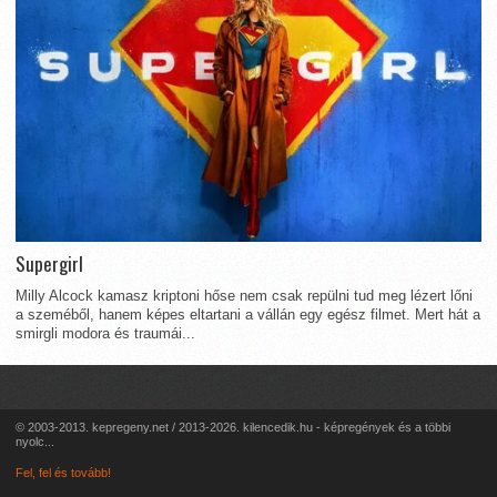
Supergirl
Milly Alcock kamasz kriptoni hőse nem csak repülni tud meg lézert lőni
a szeméből, hanem képes eltartani a vállán egy egész filmet. Mert hát a
smirgli modora és traumái...
© 2003-2013. kepregeny.net / 2013-2026. kilencedik.hu - képregények és a többi
nyolc...
Fel, fel és tovább!