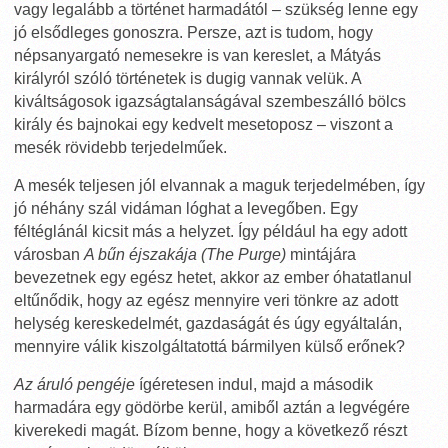
vagy legalább a történet harmadától – szükség lenne egy
jó elsődleges gonoszra. Persze, azt is tudom, hogy
népsanyargató nemesekre is van kereslet, a Mátyás
királyról szóló történetek is dugig vannak velük. A
kiváltságosok igazságtalanságával szembeszálló bölcs
király és bajnokai egy kedvelt mesetoposz – viszont a
mesék rövidebb terjedelműek.
A mesék teljesen jól elvannak a maguk terjedelmében, így
jó néhány szál vidáman lóghat a levegőben. Egy
féltéglánál kicsit más a helyzet. Így például ha egy adott
városban
A bűn éjszakája (The Purge)
mintájára
bevezetnek egy egész hetet, akkor az ember óhatatlanul
eltűnődik, hogy az egész mennyire veri tönkre az adott
helység kereskedelmét, gazdaságát és úgy egyáltalán,
mennyire válik kiszolgáltatottá bármilyen külső erőnek?
Az áruló pengéje
ígéretesen indul, majd a második
harmadára egy gödörbe kerül, amiből aztán a legvégére
kiverekedi magát. Bízom benne, hogy a következő részt