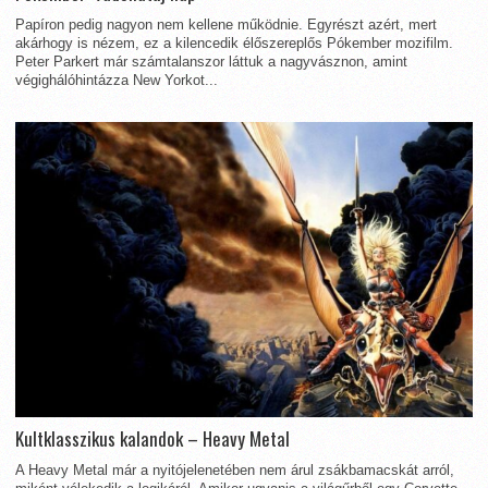
Papíron pedig nagyon nem kellene működnie. Egyrészt azért, mert
akárhogy is nézem, ez a kilencedik élőszereplős Pókember mozifilm.
Peter Parkert már számtalanszor láttuk a nagyvásznon, amint
végighálóhintázza New Yorkot...
Kultklasszikus kalandok – Heavy Metal
A Heavy Metal már a nyitójelenetében nem árul zsákbamacskát arról,