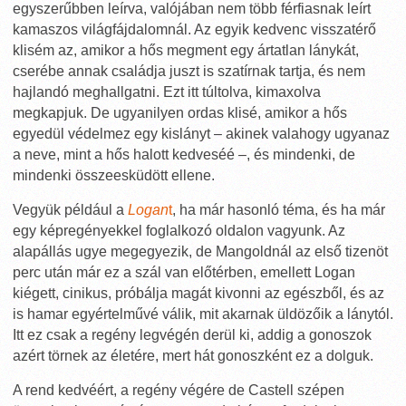
egyszerűbben leírva, valójában nem több férfiasnak leírt
kamaszos világfájdalomnál. Az egyik kedvenc visszatérő
klisém az, amikor a hős megment egy ártatlan lánykát,
cserébe annak családja juszt is szatírnak tartja, és nem
hajlandó meghallgatni. Ezt itt túltolva, kimaxolva
megkapjuk. De ugyanilyen ordas klisé, amikor a hős
egyedül védelmez egy kislányt – akinek valahogy ugyanaz
a neve, mint a hős halott kedveséé –, és mindenki, de
mindenki összeesküdött ellene.
Vegyük például a
Logan
t
, ha már hasonló téma, és ha már
egy képregényekkel foglalkozó oldalon vagyunk. Az
alapállás ugye megegyezik, de Mangoldnál az első tizenöt
perc után már ez a szál van előtérben, emellett Logan
kiégett, cinikus, próbálja magát kivonni az egészből, és az
is hamar egyértelművé válik, mit akarnak üldözőik a lánytól.
Itt ez csak a regény legvégén derül ki, addig a gonoszok
azért törnek az életére, mert hát gonoszként ez a dolguk.
A rend kedvéért, a regény végére de Castell szépen