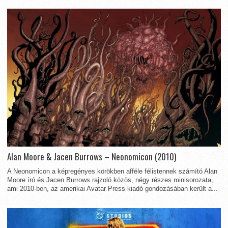
Alan Moore & Jacen Burrows – Neonomicon (2010)
A Neonomicon a képregényes körökben afféle félistennek számító Alan
Moore író és Jacen Burrows rajzoló közös, négy részes minisorozata,
ami 2010-ben, az amerikai Avatar Press kiadó gondozásában került a...