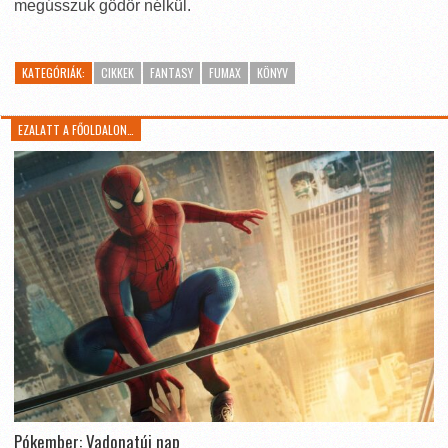
megússzuk gödör nélkül.
KATEGÓRIÁK:
CIKKEK
FANTASY
FUMAX
KÖNYV
EZALATT A FŐOLDALON…
Pókember: Vadonatúj nap