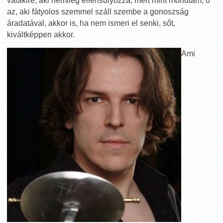
valakire, aki némileg ellensúlyozza, mert mint mondtam, ő
az, aki fátyolos szemmel száll szembe a gonoszság
áradatával, akkor is, ha nem ismeri el senki, sőt,
kiváltképpen akkor.
Ami