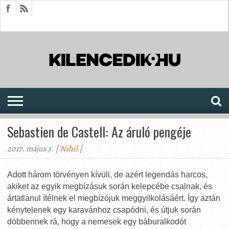
HÍREK
CIKKEK
MEGJELENÉSEK
AKTUÁLIS
SAJTÓARCHÍVUM
FÓRUM
SOROZATOK
Sebastien de Castell: Az áruló pengéje
2017. május 3. |
Nihil
|
Adott három törvényen kívüli, de azért legendás harcos,
akiket az egyik megbízásuk során kelepcébe csalnak, és
ártatlanul ítélnek el megbízójuk meggyilkolásáért. Így aztán
kénytelenek egy karavánhoz csapódni, és útjuk során
döbbennek rá, hogy a nemesek egy báburalkodót