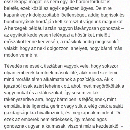
összekapja magát, és nem egy, de három fordulat is
belefér, ezek közül az egyik egészen ügyes. De mire
kapunk egy kidolgozottabb főellenséget, addig bugrisok és
bumburnyákok hordáján kell keresztül vágnunk magunkat.
A hercegek például aztán nagyon látványosan gonoszak –
az egyikük kedélyesen leférgezi a hősünket, mielőtt
erőszakot tenne kedvesén, a másikuk pedig megcsonkít
valakit, hogy az neki dolgozzon, ahelyett, hogy bármi más
módon venné rá.
Tévedés ne essék, tisztában vagyok vele, hogy sokszor
olyan emberek kerülnek mások fölé, akik mind szellemi,
mind morális téren alkalmatlanok a pozíciójukra. Akik
igazából csak azért lehetnek ott, ahol, mert megörökölték a
vagyonukat és a státuszokat, így sosem voltak
rákényszerítve arra, hogy bármiben is fejlődjenek, mint
empátia, intelligencia, gerinc vagy stílus, elég csak a saját
gazdagságukra hivatkozniuk, és megkapnak mindent. De
ezek az emberek nem érdekesek, így másodlagos
gonosznak ugyan alkalmasak, viszont már a kezdetektől –