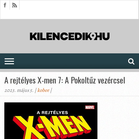
HÍREK
CIKKEK
MEGJELENÉSEK
AKTUÁLIS
SAJTÓARCHÍVUM
FÓRUM
SOROZATOK
A rejtélyes X-men 7: A Pokoltűz vezércsel
2023. május 5. |
kobor
|