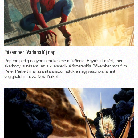
Pókember: Vadonatúj nap
Papíron pedig nagyon nem kellene működnie. Egyrészt azért, mert
akárhogy is nézem, ez a kilencedik élőszereplős Pókember mozifilm.
Peter Parkert már számtalanszor láttuk a nagyvásznon, amint
végighálóhintázza New Yorkot...