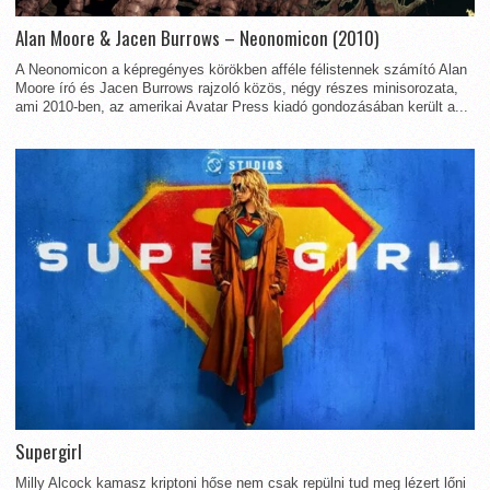
Alan Moore & Jacen Burrows – Neonomicon (2010)
A Neonomicon a képregényes körökben afféle félistennek számító Alan
Moore író és Jacen Burrows rajzoló közös, négy részes minisorozata,
ami 2010-ben, az amerikai Avatar Press kiadó gondozásában került a...
Supergirl
Milly Alcock kamasz kriptoni hőse nem csak repülni tud meg lézert lőni