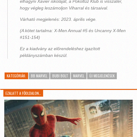
elhagyni Xavier iskoláját, a Pokoltűz Klub is visszatér,
hogy végleg leszámoljon Viharral és társaival.
Várható megjelenés: 2023. április vége.
(A kötet tartalma: X-Men Annual #5 és Uncanny X-Men
#151-154)
Ez a kiadvány az előrendeléshez igazított
példányszámban készül.
KATEGÓRIÁK:
BB MARVEL
BUBI BOLT
MARVEL
ÚJ MEGJELENÉSEK
EZALATT A FŐOLDALON…