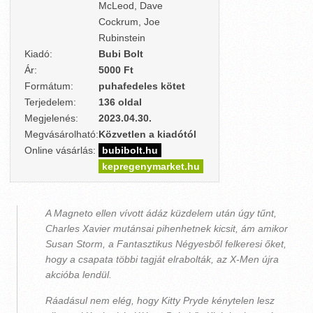
McLeod, Dave
Cockrum, Joe
Rubinstein
Kiadó:
Bubi Bolt
Ár:
5000 Ft
Formátum:
puhafedeles kötet
Terjedelem:
136 oldal
Megjelenés:
2023.04.30.
Megvásárolható:
Közvetlen a kiadótól
Online vásárlás:
bubibolt.hu
kepregenymarket.hu
A Magneto ellen vívott ádáz küzdelem után úgy tűnt,
Charles Xavier mutánsai pihenhetnek kicsit, ám amikor
Susan Storm, a Fantasztikus Négyesből felkeresi őket,
hogy a csapata többi tagját elrabolták, az X-Men újra
akcióba lendül.
Ráadásul nem elég, hogy Kitty Pryde kénytelen lesz