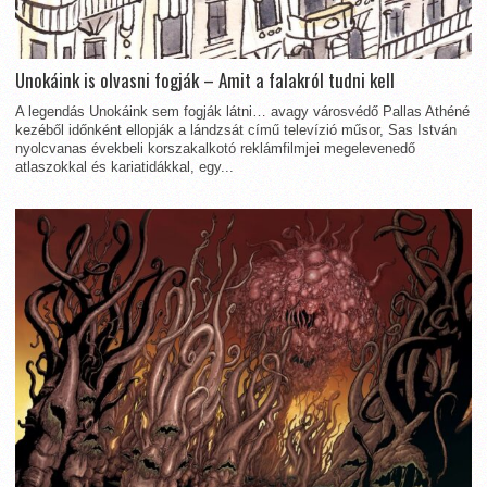
Unokáink is olvasni fogják – Amit a falakról tudni kell
A legendás Unokáink sem fogják látni… avagy városvédő Pallas Athéné
kezéből időnként ellopják a lándzsát című televízió műsor, Sas István
nyolcvanas évekbeli korszakalkotó reklámfilmjei megelevenedő
atlaszokkal és kariatidákkal, egy...