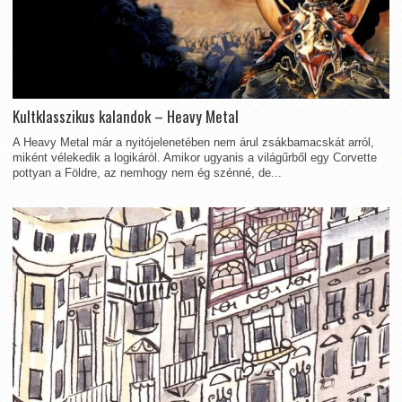
Kultklasszikus kalandok – Heavy Metal
A Heavy Metal már a nyitójelenetében nem árul zsákbamacskát arról,
miként vélekedik a logikáról. Amikor ugyanis a világűrből egy Corvette
pottyan a Földre, az nemhogy nem ég szénné, de...