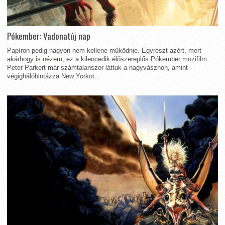
Pókember: Vadonatúj nap
Papíron pedig nagyon nem kellene működnie. Egyrészt azért, mert
akárhogy is nézem, ez a kilencedik élőszereplős Pókember mozifilm.
Peter Parkert már számtalanszor láttuk a nagyvásznon, amint
végighálóhintázza New Yorkot...