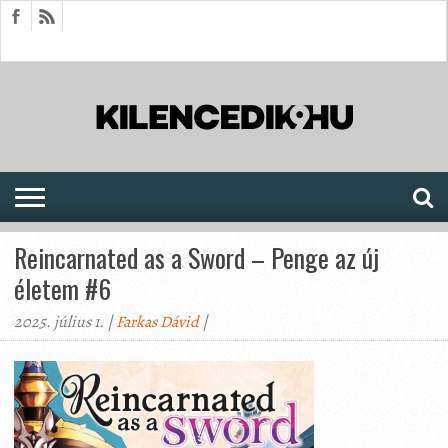
HÍREK
CIKKEK
MEGJELENÉSEK
AKTUÁLIS
SAJTÓARCHÍVUM
FÓRUM
SOROZATOK
Reincarnated as a Sword – Penge az új
életem #6
2025. július 1. |
Farkas Dávid
|