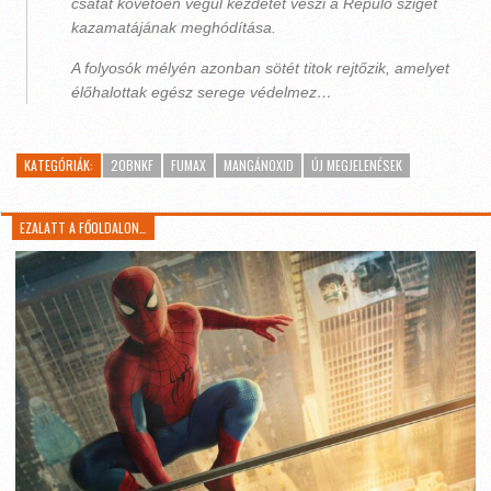
csatát követően végül kezdetét veszi a Repülő sziget
kazamatájának meghódítása.
A folyosók mélyén azonban sötét titok rejtőzik, amelyet
élőhalottak egész serege védelmez…
KATEGÓRIÁK:
20BNKF
FUMAX
MANGÁNOXID
ÚJ MEGJELENÉSEK
EZALATT A FŐOLDALON…