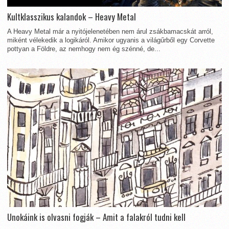
Kultklasszikus kalandok – Heavy Metal
A Heavy Metal már a nyitójelenetében nem árul zsákbamacskát arról,
miként vélekedik a logikáról. Amikor ugyanis a világűrből egy Corvette
pottyan a Földre, az nemhogy nem ég szénné, de...
Unokáink is olvasni fogják – Amit a falakról tudni kell