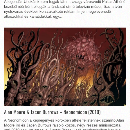
A legendás Unokáink sem fogják látni… avagy városvédő Pallas Athéné
kezéből időnként ellopják a lándzsát című televízió műsor, Sas István
nyolcvanas évekbeli korszakalkotó reklámfilmjei megelevenedő
atlaszokkal és kariatidákkal, egy...
Alan Moore & Jacen Burrows – Neonomicon (2010)
A Neonomicon a képregényes körökben afféle félistennek számító Alan
Moore író és Jacen Burrows rajzoló közös, négy részes minisorozata,