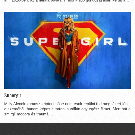
ami 2010-ben, az amerikai Avatar Press kiadó gondozásában került a...
Supergirl
Milly Alcock kamasz kriptoni hőse nem csak repülni tud meg lézert lőni
a szeméből, hanem képes eltartani a vállán egy egész filmet. Mert hát a
smirgli modora és traumái...