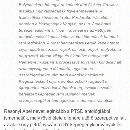
Folytatásként hát egyértelműnek tűnt Aleister Crowley
mágikus munkásságának figyelembevétele. A
felkészülést követően Frater Perdurabo írásaiból
döntően a Hazugságok Könyve, az ú.n. Amalantra
tervezet valamint a Thoth Tarot-val és az Aethyrek
megidézésével kapcsolatos vitatott látomások hatottak
rám leginkább. A most bemutatásra kerülő képek tehát
olyan újabb keltezésű rajzok és festmények, melyeket a
nagyszerű ’látnok’ világa és életműve befolyásolt.
Reményeim szerint a processzus folyamán kondícionált
személyiségemen túlmutató, egyetemes
összefüggésekre rámutató alkotások születtek.
Kiegészítésként olyan, kontextusból kiragadott s
újragondolt epizódok láthatók még, évekkel ezelőtt
befejezett képregényeim lapjairól, melyek
érvényességüket önmagukban is demonstrálhatják.
Rásonyi Ábel nevét leginkább a PTSD antológiából
ismerhetjük, mely rövid élete ellenére úttörő szerepet vállalt
az alacsony példányszámú DIY képregénykiadványok és