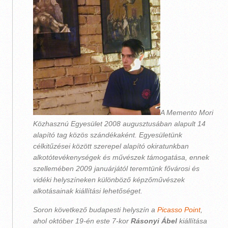
A Memento Mori
Közhasznú Egyesület 2008 augusztusában alapult 14
alapító tag közös szándékaként. Egyesületünk
célkitűzései között szerepel alapító okiratunkban
alkotótevékenységek és művészek támogatása, ennek
szellemében 2009 januárjától teremtünk fővárosi és
vidéki helyszíneken különböző képzőművészek
alkotásainak kiállítási lehetőséget.
Soron következő budapesti helyszín a
Picasso Point
,
ahol október 19-én este 7-kor
Rásonyi Ábel
kiállítása