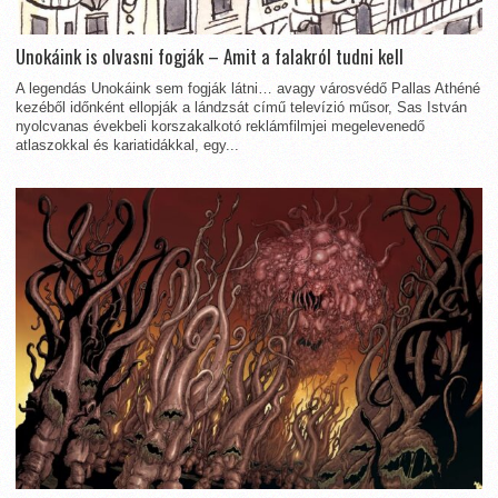
Unokáink is olvasni fogják – Amit a falakról tudni kell
A legendás Unokáink sem fogják látni… avagy városvédő Pallas Athéné
kezéből időnként ellopják a lándzsát című televízió műsor, Sas István
nyolcvanas évekbeli korszakalkotó reklámfilmjei megelevenedő
atlaszokkal és kariatidákkal, egy...