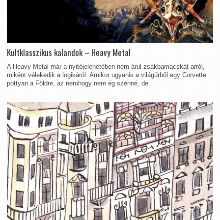
Kultklasszikus kalandok – Heavy Metal
A Heavy Metal már a nyitójelenetében nem árul zsákbamacskát arról,
miként vélekedik a logikáról. Amikor ugyanis a világűrből egy Corvette
pottyan a Földre, az nemhogy nem ég szénné, de...