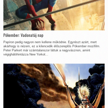
Pókember: Vadonatúj nap
Papíron pedig nagyon nem kellene működnie. Egyrészt azért, mert
akárhogy is nézem, ez a kilencedik élőszereplős Pókember mozifilm.
Peter Parkert már számtalanszor láttuk a nagyvásznon, amint
végighálóhintázza New Yorkot...