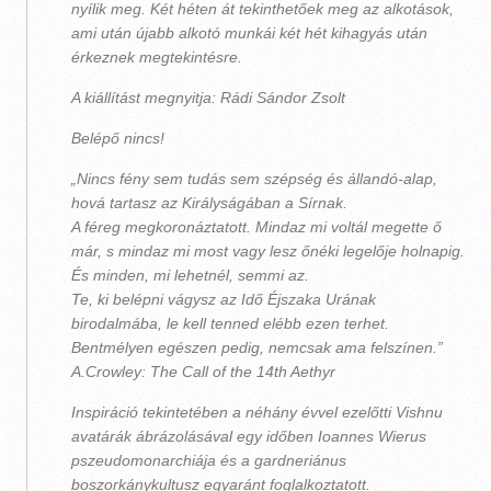
nyílik meg. Két héten át tekinthetőek meg az alkotások,
ami után újabb alkotó munkái két hét kihagyás után
érkeznek megtekintésre.
A kiállítást megnyitja: Rádi Sándor Zsolt
Belépő nincs!
„
Nincs fény sem tudás sem szépség és állandó-alap,
hová tartasz az Királyságában a Sírnak.
A féreg megkoronáztatott. Mindaz mi voltál megette ő
már, s mindaz mi most vagy lesz őnéki legelője holnapig.
És minden, mi lehetnél, semmi az.
Te, ki belépni vágysz az Idő Éjszaka Urának
birodalmába, le kell tenned elébb ezen terhet.
Bentmélyen egészen pedig, nemcsak ama felszínen.
”
A.Crowley: The Call of the 14th Aethyr
Inspiráció tekintetében a néhány évvel ezelőtti Vishnu
avatárák ábrázolásával egy időben Ioannes Wierus
pszeudomonarchiája és a gardneriánus
boszorkánykultusz egyaránt foglalkoztatott.