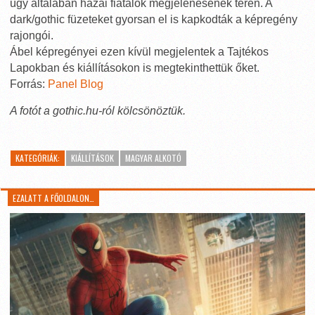
úgy általában hazai fiatalok megjelenésének terén. A
dark/gothic füzeteket gyorsan el is kapkodták a képregény
rajongói.
Ábel képregényei ezen kívül megjelentek a Tajtékos
Lapokban és kiállításokon is megtekinthettük őket.
Forrás:
Panel Blog
A fotót a gothic.hu-ról kölcsönöztük.
KATEGÓRIÁK:
KIÁLLÍTÁSOK
MAGYAR ALKOTÓ
EZALATT A FŐOLDALON…