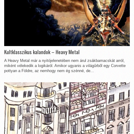
Kultklasszikus kalandok – Heavy Metal
A Heavy Metal már a nyitójelenetében nem árul zsákbamacskát arról,
miként vélekedik a logikáról. Amikor ugyanis a világűrből egy Corvette
pottyan a Földre, az nemhogy nem ég szénné, de...