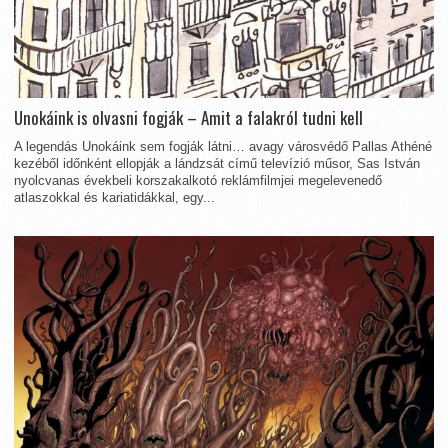
Unokáink is olvasni fogják – Amit a falakról tudni kell
A legendás Unokáink sem fogják látni… avagy városvédő Pallas Athéné
kezéből időnként ellopják a lándzsát című televízió műsor, Sas István
nyolcvanas évekbeli korszakalkotó reklámfilmjei megelevenedő
atlaszokkal és kariatidákkal, egy...