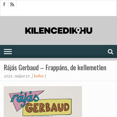
HÍREK
CIKKEK
MEGJELENÉSEK
AKTUÁLIS
SAJTÓARCHÍVUM
FÓRUM
SOROZATOK
Rájás Gerbaud – Frappáns, de kellemetlen
2022. május 27. |
kobor
|