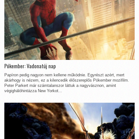
Pókember: Vadonatúj nap
Papíron pedig nagyon nem kellene működnie. Egyrészt azért, mert
akárhogy is nézem, ez a kilencedik élőszereplős Pókember mozifilm.
Peter Parkert már számtalanszor láttuk a nagyvásznon, amint
végighálóhintázza New Yorkot...