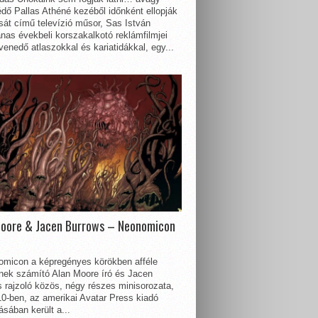
dő Pallas Athéné kezéből időnként ellopják
sát című televízió műsor, Sas István
nas évekbeli korszakalkotó reklámfilmjei
enedő atlaszokkal és kariatidákkal, egy...
Moore & Jacen Burrows – Neonomicon
omicon a képregényes körökben afféle
nnek számító Alan Moore író és Jacen
 rajzoló közös, négy részes minisorozata,
0-ben, az amerikai Avatar Press kiadó
sában került a...