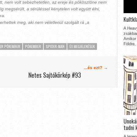
, nem volt sebezhetetlen, az ereje és pókösztöne nem
 megsérült, a sérüléssel kénytelen volt együtt élni,
ra.
Kultkl
rhettek meg, aki nem véletlenül szolgált rá „a
A Heavy
zsákbam
Amikor 
Földre,
ER PÓKEMBER
PÓKEMBER
SPIDER-MAN
ÚJ MEGJELENÉSEK
...és ezt? →
Netes Sajtókörkép #93
Unokái
tudni 
A legen