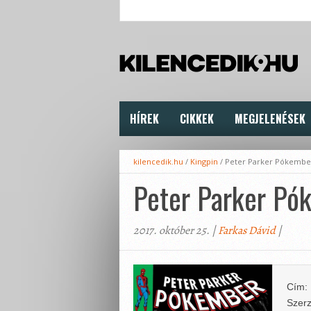
HÍREK
CIKKEK
MEGJELENÉSEK
kilencedik.hu
/
Kingpin
/
Peter Parker Pókembe
Peter Parker Pó
2017. október 25. |
Farkas Dávid
|
Cím:
Szerz