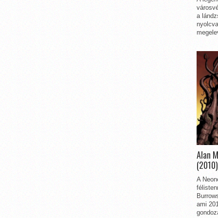
városvé
a lándz
nyolcva
megelev
Alan 
(2010)
A Neon
féliste
Burrows
ami 201
gondozá