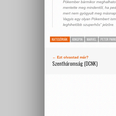
Pókember bármikor meghalhatott
mentette meg mindentől, ha pedig
mert nem gyógyult meg másnap
Vagyis egy olyan Pókembert isme
leghihetőbb szuperhős” jelzőre.
KATEGÓRIÁK:
KINGPIN
MARVEL
PETER PARK
← Ezt olvastad már?
Szentháromság (DCNK)