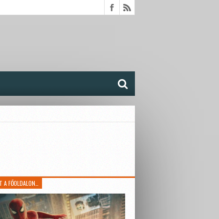
T A FŐOLDALON…