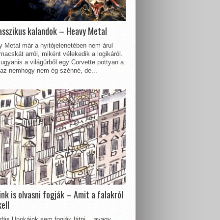
asszikus kalandok – Heavy Metal
 Metal már a nyitójelenetében nem árul
acskát arról, miként vélekedik a logikáról.
ugyanis a világűrből egy Corvette pottyan a
 az nemhogy nem ég szénné, de...
nk is olvasni fogják – Amit a falakról
kell
dás Unokáink sem fogják látni… avagy