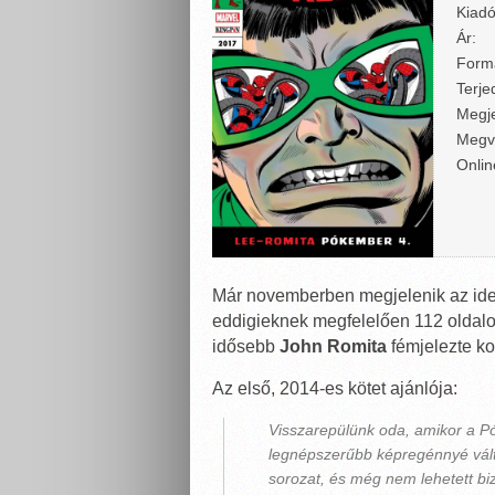
Kiadó
Ár:
Form
Terje
Megje
Megv
Onlin
Már novemberben megjelenik az ide
eddigieknek megfelelően 112 oldalon
idősebb
John Romita
fémjelezte ko
Az első, 2014-es kötet ajánlója:
Visszarepülünk oda, amikor a P
legnépszerűbb képregénnyé vált
sorozat, és még nem lehetett bi