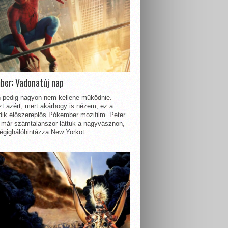
ber: Vadonatúj nap
 pedig nagyon nem kellene működnie.
t azért, mert akárhogy is nézem, ez a
dik élőszereplős Pókember mozifilm. Peter
 már számtalanszor láttuk a nagyvásznon,
égighálóhintázza New Yorkot...