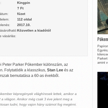
:
Kingpin
? Ft
átum:
füzet
delem:
112 oldal
lenés:
2017.10.
ásárolható:
Közvetlen a kiadótól
e vásárlás:
Pókem
Papíron
Egyrész
kilence
Parkert
amint v
i Peter Parker Pókember különszám, az
. Folytatódik a klasszikus,
Stan Lee
és az
rszak bemutatása a 60-as évekből.
ókember képregények világhíresek lettek, amikor a
 a világon. Amikor még csak 3 éve jelent meg a
ztosan tudni, hogy vajon hány számot fog megérni.