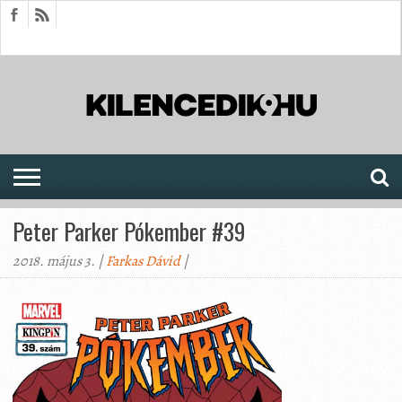
HÍREK
CIKKEK
MEGJELENÉSEK
AKTUÁLIS
SAJTÓARCHÍVUM
FÓRUM
SOROZATOK
Peter Parker Pókember #39
2018. május 3. |
Farkas Dávid
|