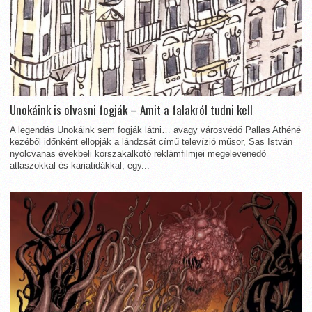
Unokáink is olvasni fogják – Amit a falakról tudni kell
A legendás Unokáink sem fogják látni… avagy városvédő Pallas Athéné
kezéből időnként ellopják a lándzsát című televízió műsor, Sas István
nyolcvanas évekbeli korszakalkotó reklámfilmjei megelevenedő
atlaszokkal és kariatidákkal, egy...