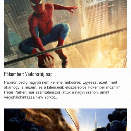
Pókember: Vadonatúj nap
Papíron pedig nagyon nem kellene működnie. Egyrészt azért, mert
akárhogy is nézem, ez a kilencedik élőszereplős Pókember mozifilm.
Peter Parkert már számtalanszor láttuk a nagyvásznon, amint
végighálóhintázza New Yorkot...