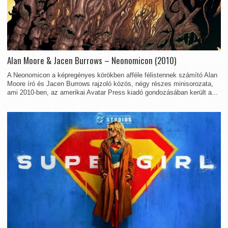
Alan Moore & Jacen Burrows – Neonomicon (2010)
A Neonomicon a képregényes körökben afféle félistennek számító Alan
Moore író és Jacen Burrows rajzoló közös, négy részes minisorozata,
ami 2010-ben, az amerikai Avatar Press kiadó gondozásában került a...