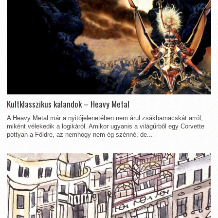
Kultklasszikus kalandok – Heavy Metal
A Heavy Metal már a nyitójelenetében nem árul zsákbamacskát arról,
miként vélekedik a logikáról. Amikor ugyanis a világűrből egy Corvette
pottyan a Földre, az nemhogy nem ég szénné, de...