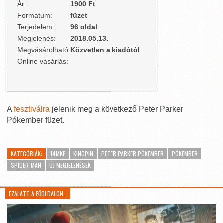
Ár:
1900 Ft
Formátum:
füzet
Terjedelem:
96 oldal
Megjelenés:
2018.05.13.
Megvásárolható:
Közvetlen a kiadótól
Online vásárlás:
A
fesztiválra
jelenik meg a következő Peter Parker
Pókember füzet.
KATEGÓRIÁK:
14MKF
KINGPIN
PETER PARKER PÓKEMBER
PÓKEMBER
SPIDER-MAN
ÚJ MEGJELENÉSEK
EZALATT A FŐOLDALON…