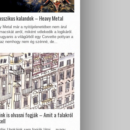
asszikus kalandok – Heavy Metal
 Metal már a nyitójelenetében nem árul
acskát arról, miként vélekedik a logikáról.
ugyanis a világűrből egy Corvette pottyan a
 az nemhogy nem ég szénné, de...
nk is olvasni fogják – Amit a falakról
kell
dás Unokáink sem fogják látni… avagy