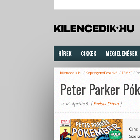
HÍREK
CIKKEK
MEGJELENÉSEK
kilencedik.hu
/
KépregényFesztivál
/
12MKF
/
Pe
Peter Parker Pó
2016. április 8. |
Farkas Dávid
|
Cím:
Szerz