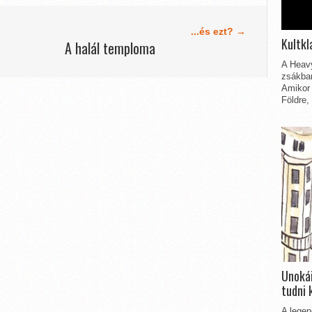
...és ezt? →
Kultkl
A halál temploma
A Heavy
zsákbam
Amikor 
Földre,
Unokái
tudni 
A legen