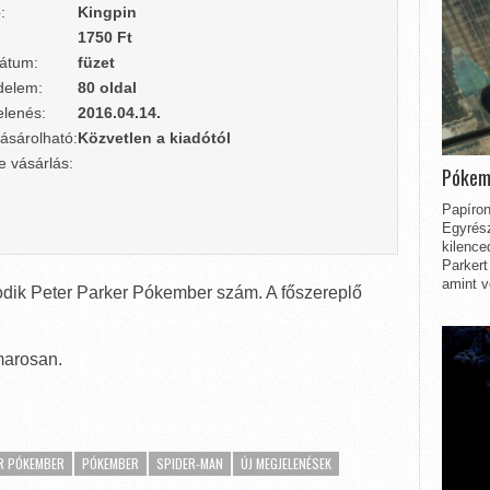
:
Kingpin
1750 Ft
átum:
füzet
delem:
80 oldal
lenés:
2016.04.14.
ásárolható:
Közvetlen a kiadótól
e vásárlás:
Pókem
Papíron
Egyrész
kilence
Parkert
amint v
sodik Peter Parker Pókember szám. A főszereplő
marosan.
R PÓKEMBER
PÓKEMBER
SPIDER-MAN
ÚJ MEGJELENÉSEK