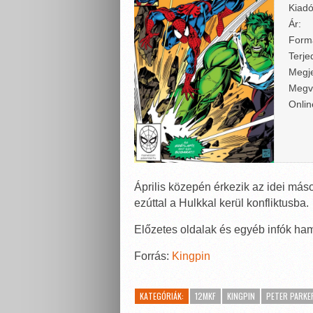
Kiadó
Ár:
Form
Terje
Megje
Megv
Onlin
Április közepén érkezik az idei má
ezúttal a Hulkkal kerül konfliktusba.
Előzetes oldalak és egyéb infók ha
Forrás:
Kingpin
KATEGÓRIÁK:
12MKF
KINGPIN
PETER PARKE