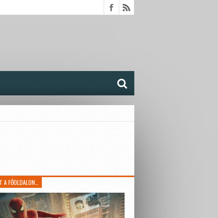
T A FŐOLDALON…