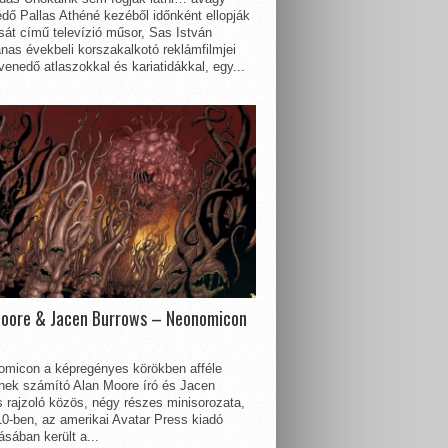
dő Pallas Athéné kezéből időnként ellopják
sát című televízió műsor, Sas István
nas évekbeli korszakalkotó reklámfilmjei
enedő atlaszokkal és kariatidákkal, egy...
Moore & Jacen Burrows – Neonomicon
omicon a képregényes körökben afféle
nnek számító Alan Moore író és Jacen
 rajzoló közös, négy részes minisorozata,
0-ben, az amerikai Avatar Press kiadó
sában került a...