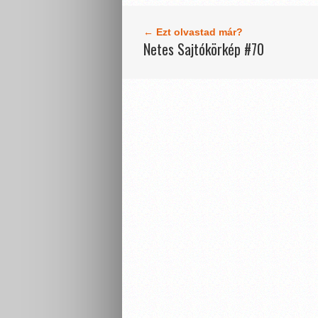
← Ezt olvastad már?
Netes Sajtókörkép #70