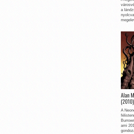
városvé
a lándz
nyolcva
megelev
Alan 
(2010)
A Neon
féliste
Burrows
ami 201
gondozá