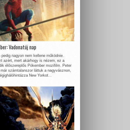
ber: Vadonatúj nap
 pedig nagyon nem kellene működnie.
t azért, mert akárhogy is nézem, ez a
dik élőszereplős Pókember mozifilm. Peter
 már számtalanszor láttuk a nagyvásznon,
égighálóhintázza New Yorkot...