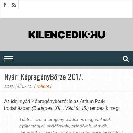
HÍREK
CIKKEK
MEGJELENÉSEK
AKTUÁLIS
SAJTÓARCHÍVUM
FÓRUM
SOROZATOK
Nyári KépregényBörze 2017.
2017. július 10. |
robot9
|
Az idei nyári Képregénybörzét is az Átrium Park
irodaházban
(Budapest XIII., Váci út 45.)
rendezik meg:
Több tízezer képregény, kiadók és magáneladók
gyűjteményei, akciófigurák, ajándékok, kártyák,
poszterek és minden, ami a képregénnyel kapcsolatos!