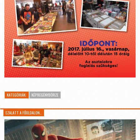
KATEGÓRIÁK:
KÉPREGÉNYBÖRZE
EZALATT A FŐOLDALON…