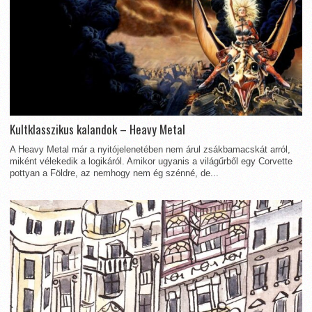
Kultklasszikus kalandok – Heavy Metal
A Heavy Metal már a nyitójelenetében nem árul zsákbamacskát arról,
miként vélekedik a logikáról. Amikor ugyanis a világűrből egy Corvette
pottyan a Földre, az nemhogy nem ég szénné, de...