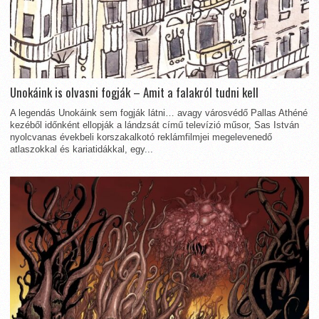
Unokáink is olvasni fogják – Amit a falakról tudni kell
A legendás Unokáink sem fogják látni… avagy városvédő Pallas Athéné
kezéből időnként ellopják a lándzsát című televízió műsor, Sas István
nyolcvanas évekbeli korszakalkotó reklámfilmjei megelevenedő
atlaszokkal és kariatidákkal, egy...