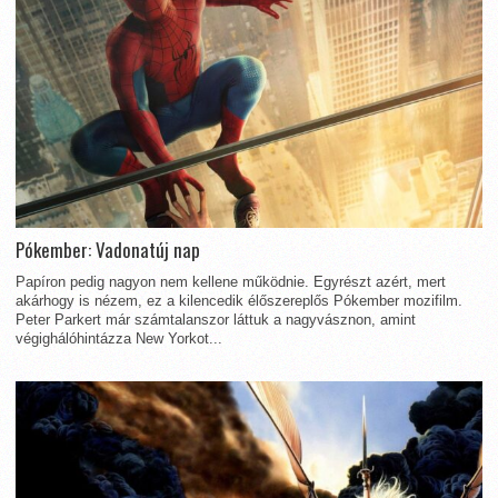
Pókember: Vadonatúj nap
Papíron pedig nagyon nem kellene működnie. Egyrészt azért, mert
akárhogy is nézem, ez a kilencedik élőszereplős Pókember mozifilm.
Peter Parkert már számtalanszor láttuk a nagyvásznon, amint
végighálóhintázza New Yorkot...