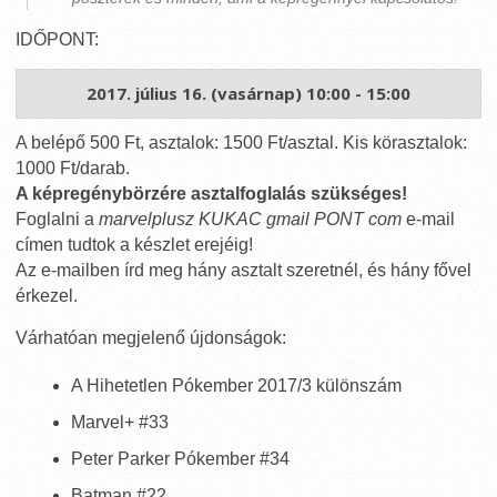
IDŐPONT:
2017. július 16. (vasárnap) 10:00 - 15:00
A belépő 500 Ft, asztalok: 1500 Ft/asztal. Kis körasztalok:
1000 Ft/darab.
A képregénybörzére asztalfoglalás szükséges!
Foglalni a
marvelplusz KUKAC gmail PONT com
e-mail
címen tudtok a készlet erejéig!
Az e-mailben írd meg hány asztalt szeretnél, és hány fővel
érkezel.
Várhatóan megjelenő újdonságok:
A Hihetetlen Pókember 2017/3 különszám
Marvel+ #33
Peter Parker Pókember #34
Batman #22