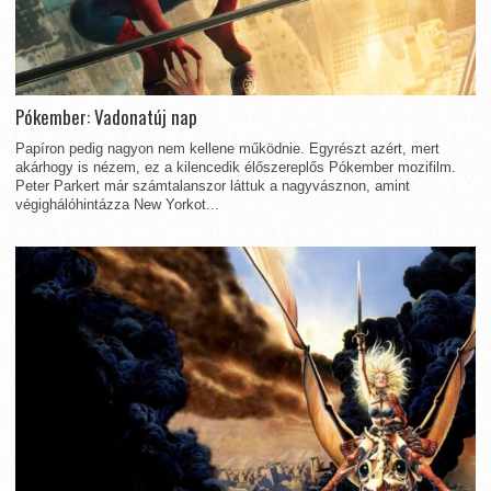
Pókember: Vadonatúj nap
Papíron pedig nagyon nem kellene működnie. Egyrészt azért, mert
akárhogy is nézem, ez a kilencedik élőszereplős Pókember mozifilm.
Peter Parkert már számtalanszor láttuk a nagyvásznon, amint
végighálóhintázza New Yorkot...