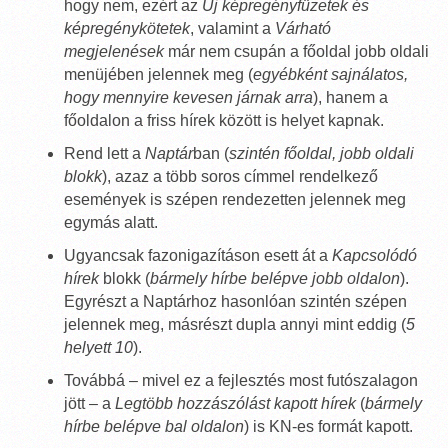
hogy nem, ezért az
Új képregényfüzetek és
képregénykötetek
, valamint a
Várható
megjelenések
már nem csupán a főoldal jobb oldali
menüjében jelennek meg (
egyébként sajnálatos,
hogy mennyire kevesen járnak arra
), hanem a
főoldalon a friss hírek között is helyet kapnak.
Rend lett a
Naptár
ban (
szintén főoldal, jobb oldali
blokk
), azaz a több soros címmel rendelkező
események is szépen rendezetten jelennek meg
egymás alatt.
Ugyancsak fazonigazításon esett át a
Kapcsolódó
hírek
blokk (
bármely hírbe belépve jobb oldalon
).
Egyrészt a Naptárhoz hasonlóan szintén szépen
jelennek meg, másrészt dupla annyi mint eddig (
5
helyett 10
).
Továbbá – mivel ez a fejlesztés most futószalagon
jött – a
Legtöbb hozzászólást kapott hírek
(
bármely
hírbe belépve bal oldalon
) is KN-es formát kapott.