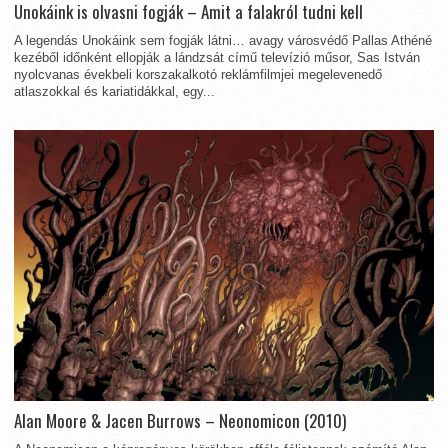
Unokáink is olvasni fogják – Amit a falakról tudni kell
A legendás Unokáink sem fogják látni… avagy városvédő Pallas Athéné
kezéből időnként ellopják a lándzsát című televízió műsor, Sas István
nyolcvanas évekbeli korszakalkotó reklámfilmjei megelevenedő
atlaszokkal és kariatidákkal, egy...
Alan Moore & Jacen Burrows – Neonomicon (2010)