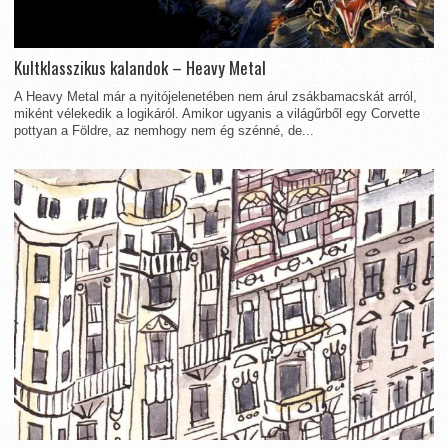
Kultklasszikus kalandok – Heavy Metal
A Heavy Metal már a nyitójelenetében nem árul zsákbamacskát arról,
miként vélekedik a logikáról. Amikor ugyanis a világűrből egy Corvette
pottyan a Földre, az nemhogy nem ég szénné, de...