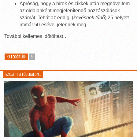
Apróság, hogy a hírek és cikkek után megnöveltem
az oldalanként megjelenítendő hozzászólások
számát. Tehát az eddigi (
kevésnek tűnő
) 25 helyett
immár 50-esével jelennek meg.
További kellemes időtöltést…
KATEGÓRIÁK:
9
EZALATT A FŐOLDALON…