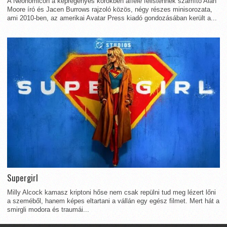
A Neonomicon a képregényes körökben afféle félistennek számító Alan
Moore író és Jacen Burrows rajzoló közös, négy részes minisorozata,
ami 2010-ben, az amerikai Avatar Press kiadó gondozásában került a...
Supergirl
Milly Alcock kamasz kriptoni hőse nem csak repülni tud meg lézert lőni
a szeméből, hanem képes eltartani a vállán egy egész filmet. Mert hát a
smirgli modora és traumái...