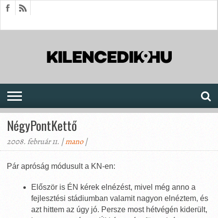
HÍREK
CIKKEK
MEGJELENÉSEK
AKTUÁLIS
SAJTÓARCHÍVUM
FÓRUM
SOROZATOK
NégyPontKettő
2008. február 11. |
mano
|
Pár apróság módusult a KN-en:
Először is ÉN kérek elnézést, mivel még anno a
fejlesztési stádiumban valamit nagyon elnéztem, és
azt hittem az úgy jó. Persze most hétvégén kiderült,