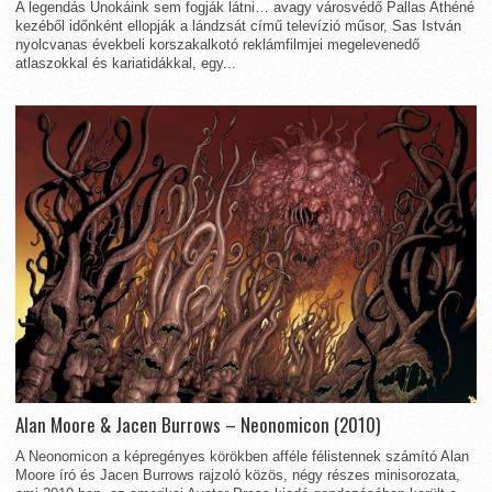
A legendás Unokáink sem fogják látni… avagy városvédő Pallas Athéné
kezéből időnként ellopják a lándzsát című televízió műsor, Sas István
nyolcvanas évekbeli korszakalkotó reklámfilmjei megelevenedő
atlaszokkal és kariatidákkal, egy...
Alan Moore & Jacen Burrows – Neonomicon (2010)
A Neonomicon a képregényes körökben afféle félistennek számító Alan
Moore író és Jacen Burrows rajzoló közös, négy részes minisorozata,