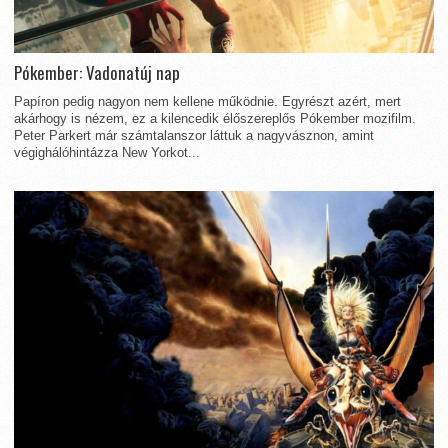
Pókember: Vadonatúj nap
Papíron pedig nagyon nem kellene működnie. Egyrészt azért, mert
akárhogy is nézem, ez a kilencedik élőszereplős Pókember mozifilm.
Peter Parkert már számtalanszor láttuk a nagyvásznon, amint
végighálóhintázza New Yorkot...