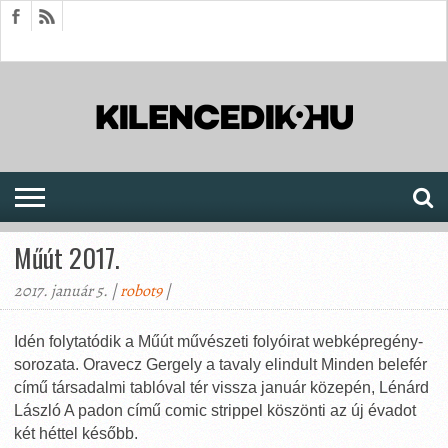
HÍREK
CIKKEK
MEGJELENÉSEK
AKTUÁLIS
SAJTÓARCHÍVUM
FÓRUM
SOROZATOK
Műút 2017.
2017. január 5. |
robot9
|
Idén folytatódik a Műút művészeti folyóirat webképregény-
sorozata. Oravecz Gergely a tavaly elindult Minden belefér
című társadalmi tablóval tér vissza január közepén, Lénárd
László A padon című comic strippel köszönti az új évadot
két héttel később.