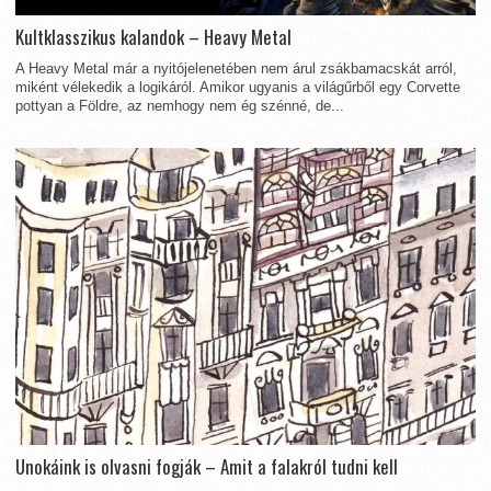
Kultklasszikus kalandok – Heavy Metal
A Heavy Metal már a nyitójelenetében nem árul zsákbamacskát arról,
miként vélekedik a logikáról. Amikor ugyanis a világűrből egy Corvette
pottyan a Földre, az nemhogy nem ég szénné, de...
Unokáink is olvasni fogják – Amit a falakról tudni kell