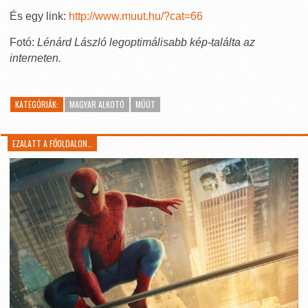
És egy link:
http://www.muut.hu/?cat=66
Fotó:
Lénárd László legoptimálisabb kép-találta az
interneten.
KATEGÓRIÁK:
MAGYAR ALKOTÓ
MŰÚT
EZALATT A FŐOLDALON…