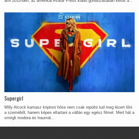
ami 2010-ben, az amerikai Avatar Press kiadó gondozásában került a...
Supergirl
Milly Alcock kamasz kriptoni hőse nem csak repülni tud meg lézert lőni
a szeméből, hanem képes eltartani a vállán egy egész filmet. Mert hát a
smirgli modora és traumái...