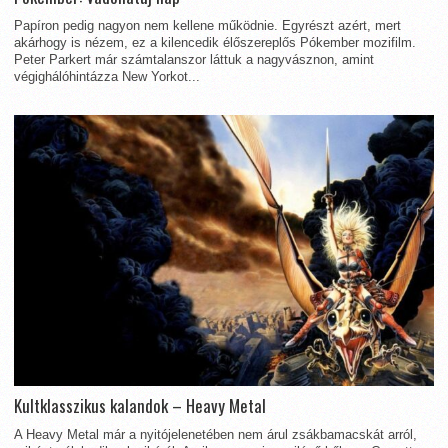
Papíron pedig nagyon nem kellene működnie. Egyrészt azért, mert
akárhogy is nézem, ez a kilencedik élőszereplős Pókember mozifilm.
Peter Parkert már számtalanszor láttuk a nagyvásznon, amint
végighálóhintázza New Yorkot...
Kultklasszikus kalandok – Heavy Metal
A Heavy Metal már a nyitójelenetében nem árul zsákbamacskát arról,