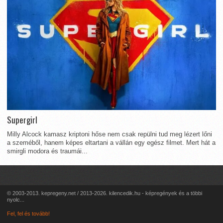
Supergirl
Milly Alcock kamasz kriptoni hőse nem csak repülni tud meg lézert lőni
a szeméből, hanem képes eltartani a vállán egy egész filmet. Mert hát a
smirgli modora és traumái...
© 2003-2013. kepregeny.net / 2013-2026. kilencedik.hu - képregények és a többi
nyolc...
Fel, fel és tovább!