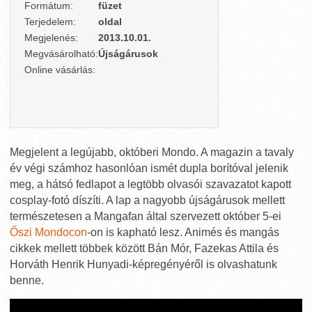
Formátum:
füzet
Terjedelem:
oldal
Megjelenés:
2013.10.01.
Megvásárolható:
Újságárusok
Online vásárlás:
Megjelent a legújabb, októberi Mondo. A magazin a tavaly
év végi számhoz hasonlóan ismét dupla borítóval jelenik
meg, a hátsó fedlapot a legtöbb olvasói szavazatot kapott
cosplay-fotó díszíti. A lap a nagyobb újságárusok mellett
természetesen a Mangafan által szervezett október 5-ei
Őszi Mondocon
-on is kapható lesz. Animés és mangás
cikkek mellett többek között Bán Mór, Fazekas Attila és
Horváth Henrik Hunyadi-képregényéről is olvashatunk
benne.