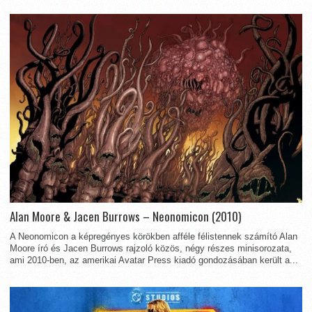
Alan Moore & Jacen Burrows – Neonomicon (2010)
A Neonomicon a képregényes körökben afféle félistennek számító Alan
Moore író és Jacen Burrows rajzoló közös, négy részes minisorozata,
ami 2010-ben, az amerikai Avatar Press kiadó gondozásában került a...