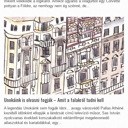
miként vélekedik a logikáról. Amikor ugyanis a világűrből egy Corvette
pottyan a Földre, az nemhogy nem ég szénné, de...
Unokáink is olvasni fogják – Amit a falakról tudni kell
A legendás Unokáink sem fogják látni… avagy városvédő Pallas Athéné
kezéből időnként ellopják a lándzsát című televízió műsor, Sas István
nyolcvanas évekbeli korszakalkotó reklámfilmjei megelevenedő
atlaszokkal és kariatidákkal, egy...