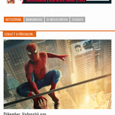
KATEGÓRIÁK:
MANGÁNOXID
ÚJ MEGJELENÉSEK
ÚJSÁGOS
EZALATT A FŐOLDALON…
Pókember: Vadonatúj nap