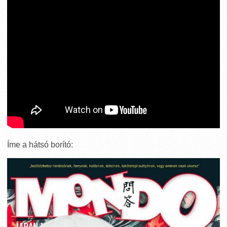
Íme a hátsó borító: