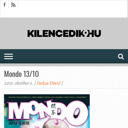
HÍREK
CIKKEK
MEGJELENÉSEK
AKTUÁLIS
SAJTÓARCHÍVUM
FÓRUM
SOROZATOK
Mondo 13/10
2013. október 3. |
Farkas Dávid
|